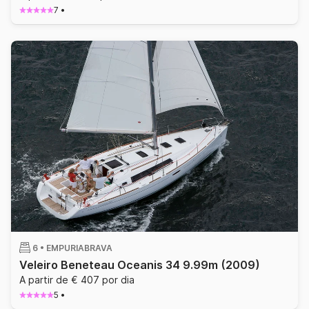
7
•
6 •
EMPURIABRAVA
Veleiro Beneteau Oceanis 34 9.99m
(2009)
A partir de € 407 por dia
5
•