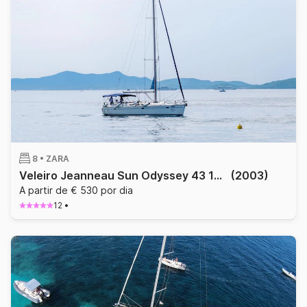
8 •
ZARA
Veleiro Jeanneau Sun Odyssey 43 13.21m
(2003)
A partir de € 530 por dia
12
•