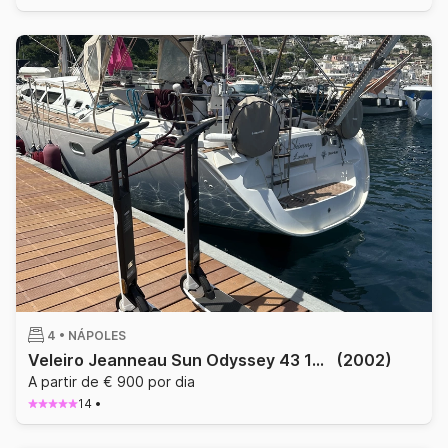
4 •
NÁPOLES
Veleiro Jeanneau Sun Odyssey 43 13.21m
(2002)
A partir de € 900 por dia
14
•