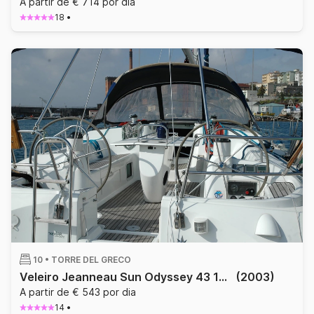
A partir de € 714 por dia
18
•
10 •
TORRE DEL GRECO
Veleiro Jeanneau Sun Odyssey 43 13m
(2003)
A partir de € 543 por dia
14
•