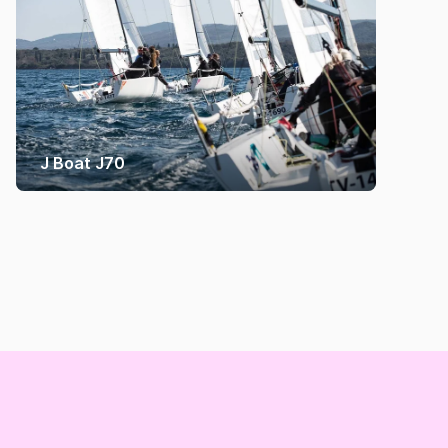
J Boat J70