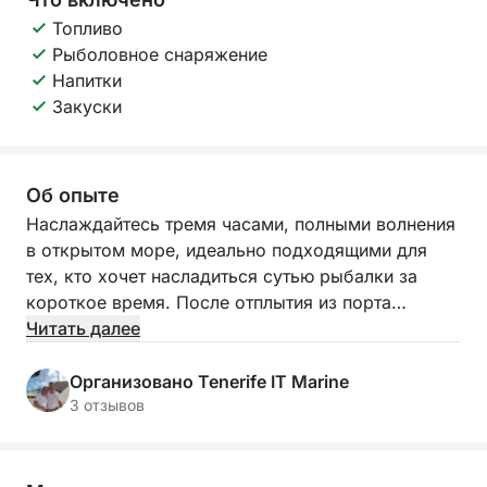
Топливо
Рыболовное снаряжение
Напитки
Закуски
Об опыте
Наслаждайтесь тремя часами, полными волнения
в открытом море, идеально подходящими для
тех, кто хочет насладиться сутью рыбалки за
короткое время. После отплытия из порта
Марина Сан-Мигель мы быстро отправимся к
Читать далее
лучшим местным местам для рыбалки, где вы
сможете попробовать свои силы в ловле тунца,
Организовано Tenerife IT Marine
барракуды или рыбы-меч. Все это
3 отзывов
сопровождается прохладительными напитками на
борту и командой экспертов на вашей стороне.