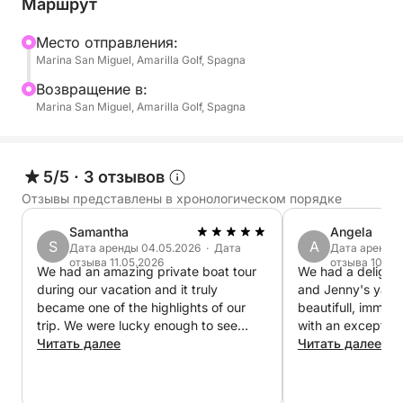
Маршрут
Этот опыт идеально подходит для семей, групп
друзей или тех, кто хочет испытать море
Mесто отправления:
Marina San Miguel, Amarilla Golf, Spagna
эксклюзивным и расслабленным образом, но не
тратя на это целый день. Наша лодка оснащена
Bозвращение в:
профессиональным оборудованием и удобными
Marina San Miguel, Amarilla Golf, Spagna
помещениями для обеспечения максимального
комфорта. В отличие от переполненных
экскурсий, здесь вы сами определяете темп и
5/5
·
3 отзывов
стиль приключения.
Отзывы представлены в хронологическом порядке
Samantha
Angela
S
A
Дата аренды 04.05.2026 · Дата
Дата аренды 
отзыва 11.05.2026
отзыва 10.04
We had an amazing private boat tour
We had a delightf
during our vacation and it truly
and Jenny's yach
became one of the highlights of our
beautifull, immac
trip. We were lucky enough to see
with an exception
dolphins, enjoy complete relaxation on
Читать далее
interior. It would
Читать далее
board, and the men at the back of the
a long stay on th
boat even had the chance to do some
Jenny were super
fishing. Everything was perfectly
very communicativ