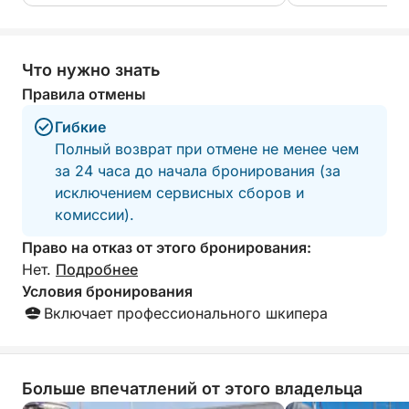
arranged — delicious food and drinks,
boat whilst Jenny
something for everyone, and
with snacks and 
outstanding service from start to finish.
highly reccomend
The crew made us feel completely
outing.
Что нужно знать
welcome and taken care of throughout
Правила отмены
the entire day. We are incredibly
grateful for this unforgettable and fully
Гибкие
organized experience. Highly
Полный возврат при отмене не менее чем
recommended to anyone looking for a
за 24 часа до начала бронирования (за
relaxing, fun, and special day on the
исключением сервисных сборов и
water!
комиссии).
Право на отказ от этого бронирования:
Нет.
Подробнее
Условия бронирования
Включает профессионального шкипера
Больше впечатлений от этого владельца