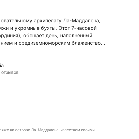
ровательному архипелагу Ла-Маддалена,
яжи и укромные бухты. Этот 7-часовой
ардиния), обещает день, наполненный
нием и средиземноморским блаженством.
 солнца, этот тур позволит вам
инам сардинского острова.
 отдыха, этот круиз предлагает идеальный
ia
ать чувства и успокоить душу.
 отзывов
ова архипелага Ла-Маддалена:
пляже на острове Ла-Маддалена, известном своими