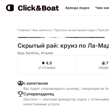
Аренда лодок
Чем зан
Главная
/
Чем заняться
/
Прогулка на моторной лодке
/
Прогулк
Скрытый рай: круиз по Ла-Мад
Baja Sardinia, Италия
4.9
7
27 ОТЗЫВЫ
ЛЮДИ
с капитаном
Вас будет сопровождать шкипер, говорящий на А
Cупервладелец
Giacomo — опытный арендатор лодок с отличными
качественные услуги.