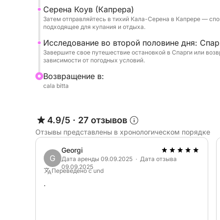
Серена Коув (Капрера)
Затем отправляйтесь в тихий Кала-Серена в Капрере — спо
подходящее для купания и отдыха.
Исследование во второй половине дня: Спар
Завершите свое путешествие остановкой в Спарги или воз
зависимости от погодных условий.
Bозвращение в:
cala bitta
4.9/5
·
27 отзывов
Отзывы представлены в хронологическом порядке
Georgi
G
Дата аренды 09.09.2025 · Дата отзыва
09.09.2025
Переведено с und
.