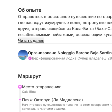
Об опыте
Отправьтесь в роскошное путешествие по оча
где вас ждут изумрудные воды, нетронутые пл
круиз, отправляющийся из Кала-Битта (Баха-С
незабываемыми пейзажами, освежающим купа
Идеально подходящий для любителей природы и
Читать далее
приблизиться к самым захватывающим жемчуж
Благодаря сочетанию исследования, купания и
Организовано Noleggio Barche Baja Sardin
кусочек сардинского рая, призванный порадов
Верифицированная лодка
·
Супер владелец ·
28
СТОИМОСТЬ ТОПЛИВА не включена.
В рамках этого тура вы посетите лучшие остр
Маршрут
Маддалена
Капрера
Mесто отправления:
Буделли, Санта-Мария, Раццоли
Cala Bitta
Спарджи
Пляж Октопус (Ла Маддалена)
Начните свое путешествие с купания на этом прекрасном 
кристально чистыми водами.