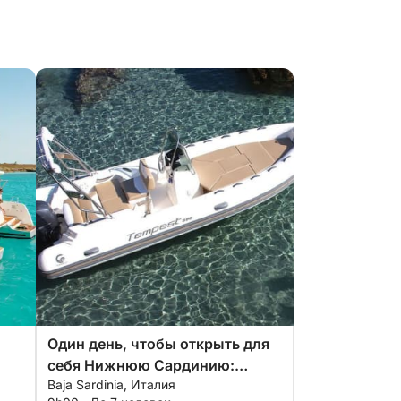
Один день, чтобы открыть для
себя Нижнюю Сардинию:
Baja Sardinia, Италия
настоящая дольче вита на