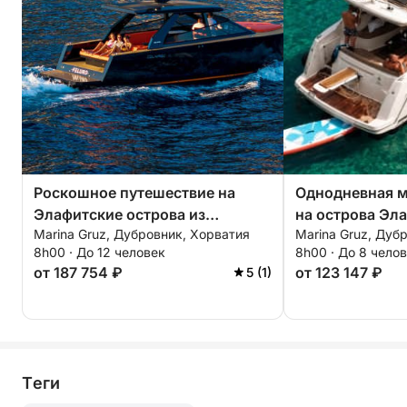
Роскошное путешествие на
Однодневная м
Элафитские острова из
на острова Эл
Marina Gruz, Дубровник, Хорватия
Marina Gruz, Дуб
Дубровника.
8h00 · До 12 человек
8h00 · До 8 чело
от 187 754 ₽
от 123 147 ₽
5 (1)
Tеги