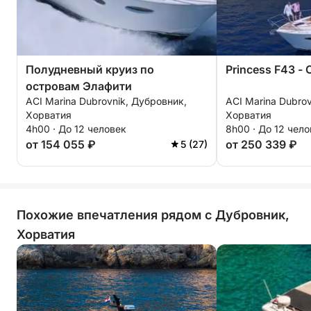
Полудневный круиз по
Princess F43 -
островам Элафити
ACI Marina Dubrovnik, Дубровник,
ACI Marina Dubro
Хорватия
Хорватия
4h00 · До 12 человек
8h00 · До 12 чел
от 154 055 ₽
от 250 339 ₽
5 (27)
Похожие впечатления рядом с Дубровник,
Хорватия