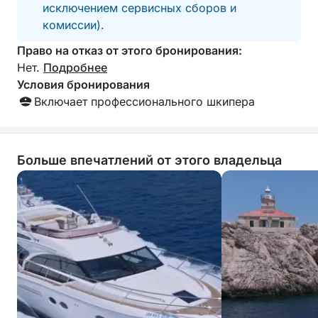
Этот однодневный тур — идеальный способ
исключением сервисных сборов и
познакомиться с природной красотой, культурой
комиссии).
и расслабленной атмосферой Элафитских
Право на отказ от этого бронирования:
островов.
Нет.
Подробнее
Условия бронирования
Включает профессионального шкипера
Больше впечатлений от этого владельца