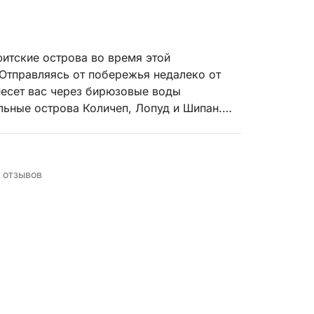
итские острова во время этой
Отправляясь от побережья недалеко от
несет вас через бирюзовые воды
льные острова Количеп, Лопуд и Шипан.
ываемым. Ваше путешествие начинается с
фитских островов, известному своими
ми и спокойной природой. Здесь вы
 отзывов
павшись, или просто насладиться
вестному своими песчаными пляжами и
й. Вы можете посетить прекрасный пляж
оне Дубровника, где мелководье с
 купания и отдыха.