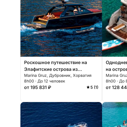
Роскошное путешествие на
Одноднев
Элафитские острова из
на остро
Marina Gruz, Дубровник, Хорватия
Marina Gru
Дубровника.
8h00 · До 12 человек
8h00 · До 
от 195 831 ₽
от 128 4
5 (1)