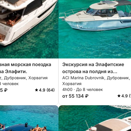
ная морская поездка
Экскурсия на Элафитские
ва Элафити.
острова на полдня из
z, Дубровник, Хорватия
ACI Marina Dubrovnik, Дубровник,
Дубровника
8 человек
Хорватия
4h00 · До 8 человек
45 ₽
4.9 (64)
от 55 134 ₽
4.9 