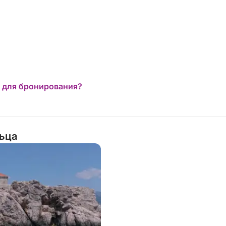
множеством незабываемых моментов
вместе. Мы не могли и мечтать о лучшем
опыте. Мы настоятельно рекомендуем Ивана
и Мирну всем, кто ищет незабываемое
приключение на яхте в Хорватии, и с
нетерпением ждем возможности повторить
это снова. Спасибо вам обоим за то, что
подарили нашей семье такие незабываемые
 для бронирования?
впечатления!
льца