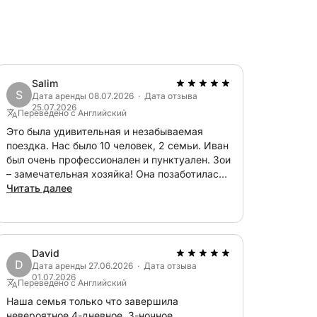
, крупнейшему острову архипелага. Его
ими деревушками, небольшими бухтами и
ми можно любоваться с моря.
Salim
S
расную возможность насладиться красотой
Дата аренды 08.07.2026 · Дата отзыва
25.07.2026
остопримечательности и наслаждаясь
Переведено с Английский
Это была удивительная и незабываемая
поездка. Нас было 10 человек, 2 семьи. Иван
был очень профессионален и пунктуален. Зои
– замечательная хозяйка! Она позаботилась
о том, чтобы всем было комфортно. Без
Читать далее
колебаний повторим это снова.
David
D
Дата аренды 27.06.2026 · Дата отзыва
01.07.2026
Переведено с Английский
Наша семья только что завершила
невероятное 4-дневное, 3-ночное