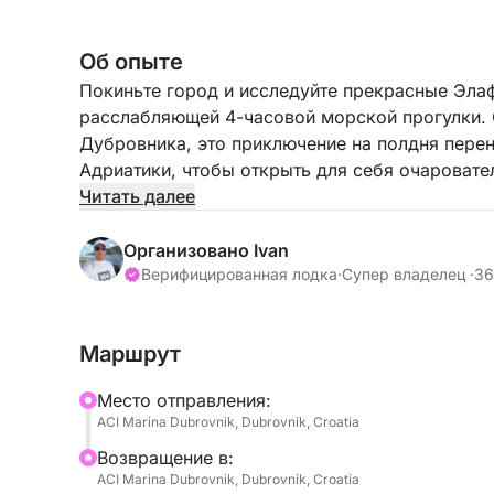
Об опыте
Покиньте город и исследуйте прекрасные Элаф
расслабляющей 4-часовой морской прогулки. 
Дубровника, это приключение на полдня пере
Адриатики, чтобы открыть для себя очаровате
Читать далее
Шкипер и стюардесса сделают ваш день незаб
круиза к острову Количеп, ближайшему из Эла
Организовано Ivan
кристально чистыми водами, скрытыми пещера
Верифицированная лодка
·
Супер владелец ·
36
можете остановиться, чтобы освежиться, иску
потрясающими видами побережья.
Маршрут
Затем тур продолжается к острову Лопуд, из
Mесто отправления:
расслабленной средиземноморской атмосферо
ACI Marina Dubrovnik, Dubrovnik, Croatia
Шунж, один из редких песчаных пляжей в рай
Bозвращение в:
бирюзовой водой создает идеальное место для
ACI Marina Dubrovnik, Dubrovnik, Croatia