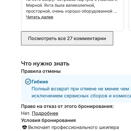
Мирной. Яхта была великолепной,
просторной, очень хорошо оборудованной и
невероятно комфортной в течение всего дня.
Читать далее
Все было продумано до мелочей, и мы
чувствовали себя окруженными заботой.
Очень рекомендуем и с удовольствием
Посмотреть все 27 комментарии
забронируем яхту снова для нашей
следующей поездки!
Что нужно знать
Правила отмены
Гибкие
Полный возврат при отмене не менее чем 
исключением сервисных сборов и комисси
Право на отказ от этого бронирования:
Нет.
Подробнее
Условия бронирования
Включает профессионального шкипера