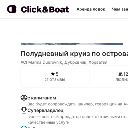
Аренда лодок
Чем зан
Полудневный круиз по остров
ACI Marina Dubrovnik, Дубровник, Хорватия
5
1
27 ОТЗЫВЫ
ЛЮДИ
с капитаном
Вас будет сопровождать шкипер, говорящий на А
Cупервладелец
Ivan — опытный арендатор лодок с отличными отз
качественные услуги.