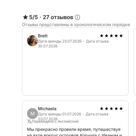
Наконец, круиз направляется к острову Шипан
5/5
·
27 отзывов
побережье славится очаровательными рыбацк
Отзывы представлены в хронологическом порядке
прекрасными природными пейзажами, которы
Brett
Эта экскурсия на полдня предоставляет прек
Дата аренды 23.07.2026 · Дата отзыва
30.07.2026
Элафитских островов, купаясь, осматривая д
спокойной атмосферой Адриатического моря.
Michaela
M
Дата аренды 01.07.2026 · Дата отзыва
03.07.2026
Переведено с Английский
Мы прекрасно провели время, путешествуя
на яхте вокруг островов Корчула с Иваном и