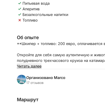
Питьевая вода
Аперитив
Безалкогольные напитки
Топливо
Об опыте
**Шкипер + топливо: 200 евро, оплачивается 
Откройте для себя самую аутентичную и живо
полудневного трехчасового круиза на катамар
тех, кто ищет спокойный, но в то же время н
Читать далее
удобно расположенной в центре марины Су Сик
оставив город позади и оказавшись в пейзаже
Организовано Marco
нарушаемой лишь ветром.
17 отзывов
Круиз пройдет вдоль одного из самых знаков
Маршрут
седла, предлагая уникальный взгляд на его с