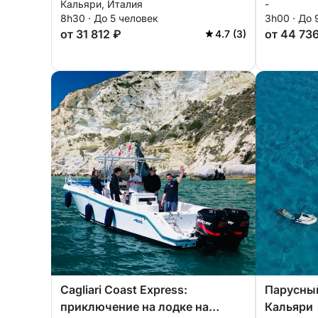
Кальяри, Италия
-
дольче вита на моторной
8h30 · До 5 человек
3h00 · До 
лодке.
от 31 812 ₽
от 44 73
4.7 (3)
Cagliari Coast Express:
Парусный
приключение на лодке на
Кальяри