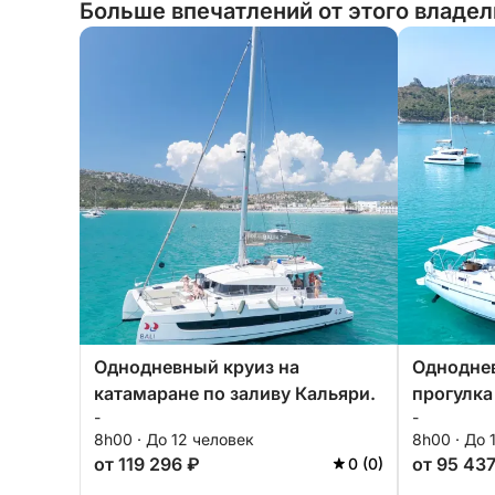
Больше впечатлений от этого владе
Однодневный круиз на
Одноднев
катамаране по заливу Кальяри.
прогулка
-
-
8h00 · До 12 человек
8h00 · До 
от 119 296 ₽
от 95 43
0 (0)