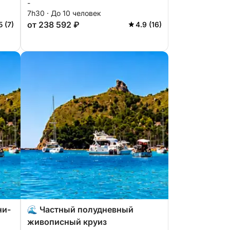
-
посторонних глаз живописного
7h30 · До 10 человек
побережья Кальяри.
от 238 592 ₽
5 (7)
4.9 (16)
ни-
🌊 Частный полудневный
живописный круиз