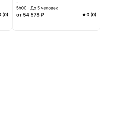
-
5h00 · До 5 человек
от 54 578 ₽
0 (0)
0 (0)