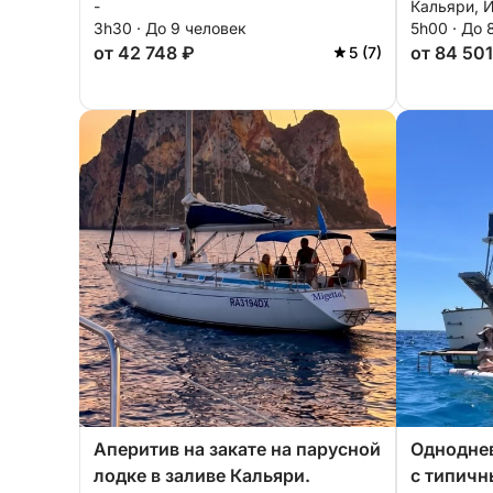
-
Кальяри, 
полдня
3h30 · До 9 человек
5h00 · До 
от 42 748 ₽
от 84 501
5 (7)
Аперитив на закате на парусной
Одноднев
лодке в заливе Кальяри.
с типич