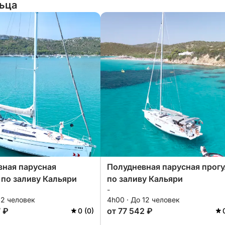
льца
ная парусная
Полудневная парусная прогу
 по заливу Кальяри
по заливу Кальяри
-
12 человек
4h00 · До 12 человек
7 ₽
от 77 542 ₽
0 (0)