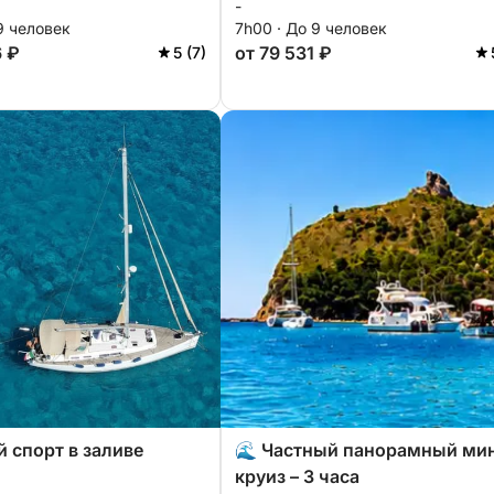
-
развлечения
9 человек
7h00 · До 9 человек
6 ₽
от 79 531 ₽
5 (7)
 спорт в заливе
🌊 Частный панорамный ми
круиз – 3 часа