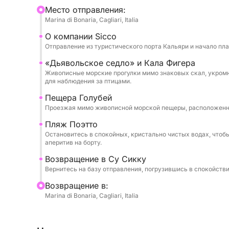
Продолжая движение вдоль побережья, катам
Mесто отправления:
живописных Гротта деи Коломби — диких и не
Marina di Bonaria, Cagliari, Italia
фотографов и любителей природы. На скалах 
О компании Sicco
что делает этот тур особенной возможностью д
Отправление из туристического порта Кальяри и начало пла
природой в ее естественной среде обитания.
«Дьявольское седло» и Кала Фигера
Живописные морские прогулки мимо знаковых скал, укром
Если позволит погода, паруса будут подняты,
для наблюдения за птицами.
удовольствием от медленного, бесшумного пл
Пещера Голубей
увидеть дельфинов по пути, которые время от 
Проезжая мимо живописной морской пещеры, расположенной
поистине волшебные моменты.
Пляж Поэтто
Остановитесь в спокойных, кристально чистых водах, чтобы
Главная остановка — в чистых водах Поэтто, г
аперитив на борту.
сноркелингом и полностью расслабиться. Во в
Возвращение в Су Сикку
легкий аперитив с местными продуктами, таки
Вернитесь на базу отправления, погрузившись в спокойстви
идеально подходящий для расслабляющего мо
путешествие, идеально подходящее для того, 
Bозвращение в:
Marina di Bonaria, Cagliari, Italia
Кальяри с моря. Маршрут может быть скоррек
зависимости от морских условий.