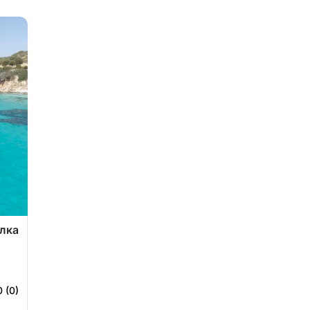
лка
0 (0)