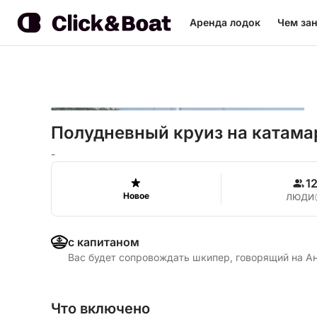
Аренда лодок
Чем зан
Полудневный круиз на катамар
-
1
Новое
ЛЮДИ
с капитаном
Вас будет сопровождать шкипер, говорящий на А
Что включено