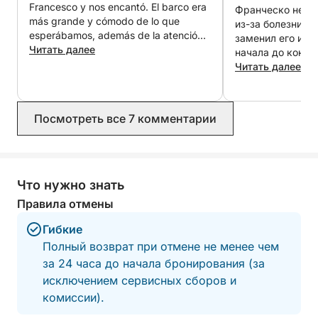
Francesco y nos encantó. El barco era
Франческо не см
más grande y cómodo de lo que
из-за болезни. Е
esperábamos, además de la atención
заменил его и б
tan buena por parte de Francesco y su
Читать далее
начала до конца
compañero para que estuviéramos
Алессандро, был
Читать далее
cómodas en todo momento. Pasamos
великолепен. Он
un día estupendo repetiremos 😊
побережье Калья
своим делом и п
Посмотреть все 7 комментарии
чтобы наш день 
Лоренцо и Алесс
день особенным,
незабываемым. Я настоятельно
рекомендую вос
Что нужно знать
услугами для пр
Правила отмены
проведённого н
Кальяри.
Гибкие
Полный возврат при отмене не менее чем
за 24 часа до начала бронирования (за
исключением сервисных сборов и
комиссии).