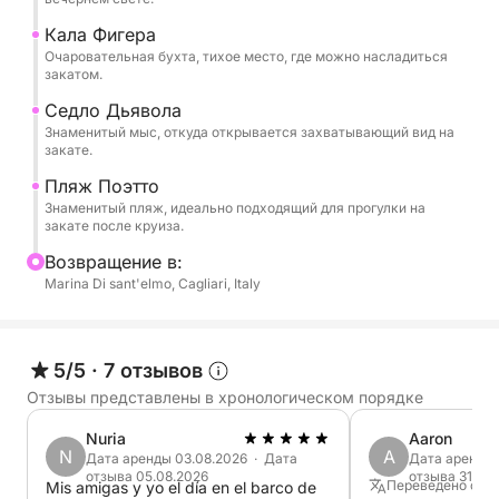
просекко, а также выбора изысканных вин и
Кала Фигера
пива. Во время экскурсии вы сможете
Очаровательная бухта, тихое место, где можно насладиться
насладиться бортовой стереосистемой, а также
закатом.
воспользоваться доской для серфинга с веслом и
Седло Дьявола
снаряжением для сноркелинга, чтобы в
Знаменитый мыс, откуда открывается захватывающий вид на
закате.
последний раз окунуться в кристально чистые
воды, наблюдая за закатом солнца.
Пляж Поэтто
Знаменитый пляж, идеально подходящий для прогулки на
закате после круиза.
Bозвращение в:
Marina Di sant'elmo, Cagliari, Italy
5/5
·
7 отзывов
Отзывы представлены в хронологическом порядке
Nuria
Aaron
N
A
Дата аренды 03.08.2026 · Дата
Дата аренды 
отзыва 05.08.2026
отзыва 31.08
Переведено с Ан
Mis amigas y yo el día en el barco de