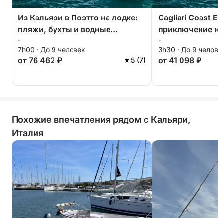
Из Кальяри в Поэтто на лодке:
Cagliari Coast 
пляжи, бухты и водные
приключение н
-
-
развлечения
полдня
7h00 · До 9 человек
3h30 · До 9 чело
от 76 462 ₽
от 41 098 ₽
5 (7)
Похожие впечатления рядом с Кальяри,
Италия