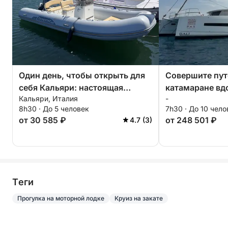
Один день, чтобы открыть для
Совершите пут
себя Кальяри: настоящая
катамаране вд
Кальяри, Италия
-
дольче вита на моторной
посторонних г
8h30 · До 5 человек
7h30 · До 10 чело
лодке.
побережья Кал
от 30 585 ₽
от 248 501 ₽
4.7 (3)
Tеги
Прогулка на моторной лодке
Круиз на закате