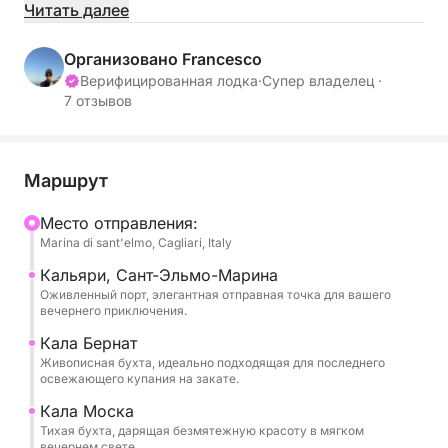
как небо превращается в полотно ярких красок.
Читать далее
Представьте себе скольжение вдоль спокойного
побережья с возможностью еще раз поплавать
Организовано Francesco
или покататься на доске с веслом в конце дня.
Верифицированная лодка
·
Супер владелец ·
7 отзывов
Ваше незабываемое впечатление от заката
начнется с отправления из Марина-ди-Сант-
Эльмо в Кальяри в сторону живописного залива
Маршрут
Кала Бернат. Затем мы проплывем вдоль
Mесто отправления:
великолепного побережья, любуясь красотой
Marina di sant'elmo, Cagliari, Italy
Кала Моска и Кала Фигера, а затем обогнем
величественный Селла-дель-Дьяволо, откуда
Кальяри, Сант-Эльмо-Марина
Оживленный порт, элегантная отправная точка для вашего
открываются захватывающие панорамные виды,
вечернего приключения.
залитые теплым вечерним светом. Наше
Кала Бернат
путешествие завершится достижением
Живописная бухта, идеально подходящая для последнего
знаменитого пляжа Поэтто, где мы бросим якорь,
освежающего купания на закате.
чтобы насладиться щедрым «тяжелым
Кала Моска
аперитивом» с богатым предложением местных
Тихая бухта, дарящая безмятежную красоту в мягком
деликатесов в сопровождении охлажденного
вечернем свете.