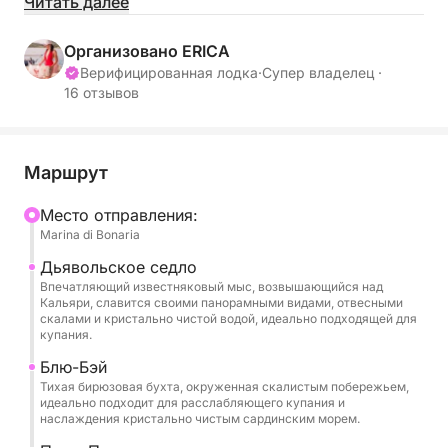
день в море приглашает вас открыть для себя
Читать далее
кристально чистые воды, впечатляющие скалы и
некоторые из самых знаковых прибрежных мест
Организовано ERICA
региона, наслаждаясь при этом комфортом и
Верифицированная лодка
·
Супер владелец ·
16 отзывов
элегантностью просторного катамарана.
Ваше путешествие начинается с плавания к
внушительному мысу Селла-дель-Диаволо,
Маршрут
впечатляющему известняковому выступу,
Mесто отправления:
доминирующему над береговой линией Кальяри.
Marina di Bonaria
Оттуда круиз продолжается к потрясающей бухте
Байя-Аззурра, где бирюзовые воды и
Дьявольское седло
Впечатляющий известняковый мыс, возвышающийся над
окружающая тишина создают идеальные условия
Кальяри, славится своими панорамными видами, отвесными
для вашего первого купания. Затем приключение
скалами и кристально чистой водой, идеально подходящей для
купания.
ведет к Мари-Пинтау, одному из самых красивых
пляжей Сардинии, известному своими невероятно
Блю-Бэй
чистыми водами, напоминающими природную
Тихая бирюзовая бухта, окруженная скалистым побережьем,
идеально подходит для расслабляющего купания и
картину синих и изумрудных оттенков.
наслаждения кристально чистым сардинским морем.