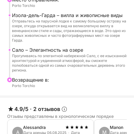
Porto Torchio
озере, с его роскошной виллой и садами,
отражающимися в воде. Затем мы продолжим
Изола-дель-Гарда – вилла и живописные виды
путь в элегантный Сало с его набережной и
Отправьтесь на парусной лодке к самому большому острову на
озере, откуда открывается вид на великолепную виллу в
изысканной атмосферой. Мы полюбуемся
венецианском стиле и сады, отражающиеся в воде. Это одно из
исторической Ривьерой Гардоне, известной
самых живописных и часто фотографируемых мест на озере
Гарда.
своими Витториале дельи Итальяни, и
великолепным Пунта-Сан-Виджилио, райским
Сало – Элегантность на озере
Прогуливаясь по элегантной набережной Сало, с ее изысканной
уголком с виллой XVI века и очаровательной
архитектурой и уединенной атмосферой, вы сможете
пристанью для яхт. Каждая остановка станет
полюбоваться одной из самых очаровательных деревень этого
региона.
возможностью полюбоваться неповторимой
красотой этих мест.
Bозвращение в:
Porto Torchio
Во время тура мы также предложим освежающее
купание в кристально чистых водах озера —
идеальный момент, чтобы окунуться и
4.9/5
·
2 отзывов
насладиться спокойствием окружающего
Отзывы представлены в хронологическом порядке
пейзажа. На борту вас ждет достаточно воды,
Alessandra
Manon
чтобы освежиться, и стереосистема, где вы
A
M
Дата аренды 06.08.2025 · Дата
Дата аренды 