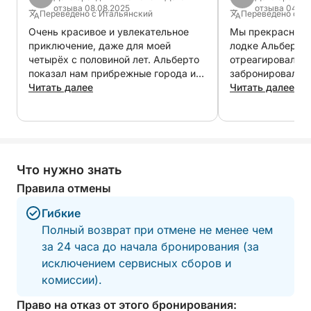
сможете слушать любимую музыку во время
отзыва 08.08.2025
отзыва 04.08
Переведено с Итальянский
Переведено с Ан
поездки, создавая идеальную атмосферу. Это
Очень красивое и увлекательное
Мы прекрасно п
полноценный отдых, идеально подходящий для
приключение, даже для моей
лодке Альберто.
тех, кто ищет расслабления, красоты и хочет
четырёх с половиной лет. Альберто
отреагировал, в
быстро познакомиться с чудесами озера Гарда.
показал нам прибрежные города и
забронировали 
рассказал о некоторых местных
Читать далее
минуту.
Читать далее
достопримечательностях.
Что нужно знать
Правила отмены
Гибкие
Полный возврат при отмене не менее чем
за 24 часа до начала бронирования (за
исключением сервисных сборов и
комиссии).
Право на отказ от этого бронирования: