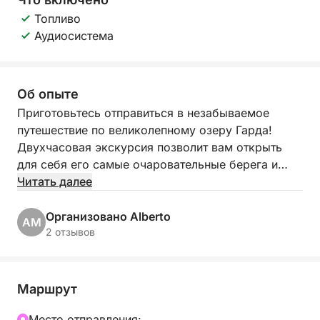
Топливо
Аудиосистема
Об опыте
Приготовьтесь отправиться в незабываемое
путешествие по великолепному озеру Гарда!
Двухчасовая экскурсия позволит вам открыть
для себя его самые очаровательные берега и
скрытые сокровища! Отправляясь из
Читать далее
живописного Порто-Торкьо в Манерба-дель-
Гарда, вы отправитесь в эксклюзивное
Организовано Alberto
AM
путешествие, которое подарит вам
2 отзывов
захватывающие виды и моменты полного
расслабления.
Маршрут
Наш маршрут пролегает к очаровательному
острову Гарда, самому большому острову на
Mесто отправления: