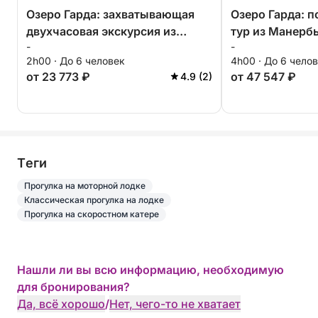
Озеро Гарда: захватывающая
Озеро Гарда: 
двухчасовая экскурсия из
тур из Манерб
-
-
Манербы
2h00 · До 6 человек
4h00 · До 6 чело
от 23 773 ₽
от 47 547 ₽
4.9 (2)
Tеги
Прогулка на моторной лодке
Классическая прогулка на лодке
Прогулка на скоростном катере
Нашли ли вы всю информацию, необходимую
для бронирования?
Да, всё хорошо
/
Нет, чего-то не хватает