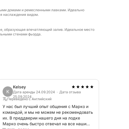
ожности свободно исследовать Позитано и
ными домами и ремесленными лавками. Идеально
ходом и без ограничений по времени.
для наслаждения видом.
рутов: вы сами выбираете темп дня.
орекомендовать лучшие места остановок,
ле, образующая впечатляющий залив. Идеальное место
ать безопасность и отдых. Идеальное
льными стенами фьорда.
ственного контакта с природой.
ебе окунуться в атмосферу итальянской
ых знаковых мест в Средиземноморье.
Kelsey
K
Дата аренды 24.09.2024 · Дата отзыва
25.09.2024
Переведено с Английский
У нас был лучший опыт общения с Марко и
командой, и мы не можем не рекомендовать
их. В преддверии нашего дня на лодке
Марко очень быстро отвечал на все наши