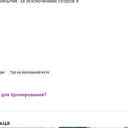
рибытия, за исключением сборов и
последнюю минуту изменить планы и
встретиться с друзьями, посетившими
Италию. Это была замечательная поездка, и
мы не можем дождаться, чтобы сделать это
снова!!!
ере
Тур на роскошной яхте
 для бронирования?
льца