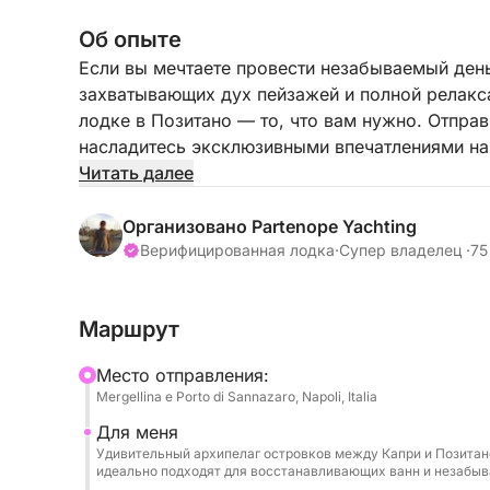
Об опыте
Если вы мечтаете провести незабываемый день
захватывающих дух пейзажей и полной релакса
лодке в Позитано — то, что вам нужно. Отпра
насладитесь эксклюзивными впечатлениями на
яхты, идеально подходящей для наслаждения 
Читать далее
друзей, с семьей или вдвоем вы сможете погр
вдали от толпы, с ветром в волосах и солнцем 
Организовано Partenope Yachting
Верифицированная лодка
·
Супер владелец ·
75
Вы проплывете вдоль побережья, пересекая о
достигнете Позитано с его домами пастельных
Маршрут
очаровательными улочками и знаменитым пля
Cranchi M 44 HT длиной 14 метров, оборудов
Mесто отправления:
комнатами с душем, просторными зонами для 
Mergellina e Porto di Sannazaro, Napoli, Italia
наслаждаться каждым мгновением в полном к
Для меня
для купания в укромных бухтах, обеда в одно
Удивительный архипелаг островков между Капри и Позитан
просто отдыха под убаюкивание волн.
идеально подходят для восстанавливающих ванн и незабыв