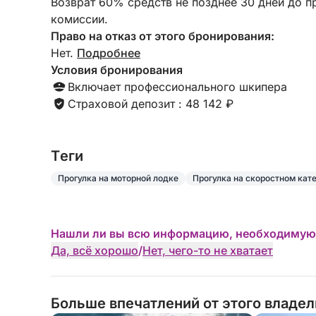
Возврат 60% средств не позднее 30 дней до п
на вокзал. Пейзажи были захватывающими, и
комиссии.
все прошло безупречно от начала до конца. Я
Право на отказ от этого бронирования:
бы с удовольствием повторила это снова.
Нет.
Подробнее
Условия бронирования
Включает профессионального шкипера
Страховой депозит : 48 142 ₽
Tеги
Прогулка на моторной лодке
Прогулка на скоростном кат
Нашли ли вы всю информацию, необходимую
Да, всё хорошо
/
Нет, чего-то не хватает
Больше впечатлений от этого владе