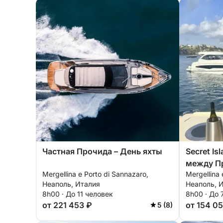
Частная Прочида – День яхты
Secret Is
между П
Mergellina e Porto di Sannazaro,
Mergellina 
Неаполь, Италия
Неаполь, 
8h00 · До 11 человек
8h00 · До 
от 221 453 ₽
от 154 0
5 (8)