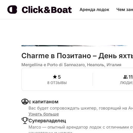
Аренда лодок
Чем зан
Charme в Позитано – День яхт
Mergellina e Porto di Sannazaro, Неаполь, Италия
5
11
8 ОТЗЫВЫ
ЛЮДИ
с капитаном
Вас будет сопровождать шкипер, говорящий на А
Узнать больше
Cупервладелец
Marco — опытный арендатор лодок с отличными о
качественные услуги.