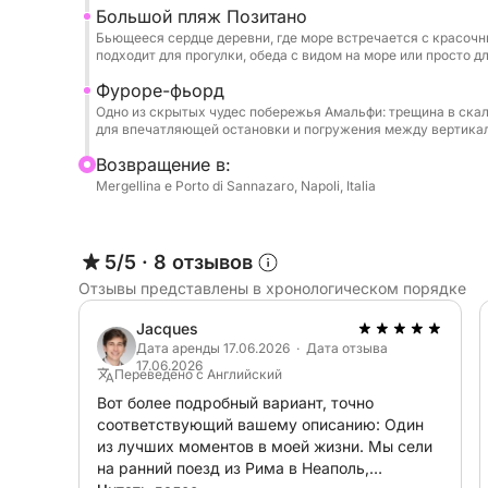
Большой пляж Позитано
Уникальность этого опыта заключается в возм
Бьющееся сердце деревни, где море встречается с красоч
окружающее побережье с индивидуальным под
подходит для прогулки, обеда с видом на море или просто 
Никаких переполненных туров и жестких марш
Фуроре-фьорд
Опытный экипаж будет рядом с вами, чтобы п
Одно из скрытых чудес побережья Амальфи: трещина в ска
приготовить аперитивы на борту и гарантиров
для впечатляющей остановки и погружения между вертика
сочетание роскоши, аутентичности и непосред
Bозвращение в:
Mergellina e Porto di Sannazaro, Napoli, Italia
Забронируйте тур прямо сейчас и позвольте с
сладкой жизни, отправляясь к одному из сам
5/5
·
8 отзывов
Отзывы представлены в хронологическом порядке
Jacques
Дата аренды 17.06.2026 · Дата отзыва
17.06.2026
Переведено с Английский
Вот более подробный вариант, точно
соответствующий вашему описанию: Один
из лучших моментов в моей жизни. Мы сели
на ранний поезд из Рима в Неаполь,