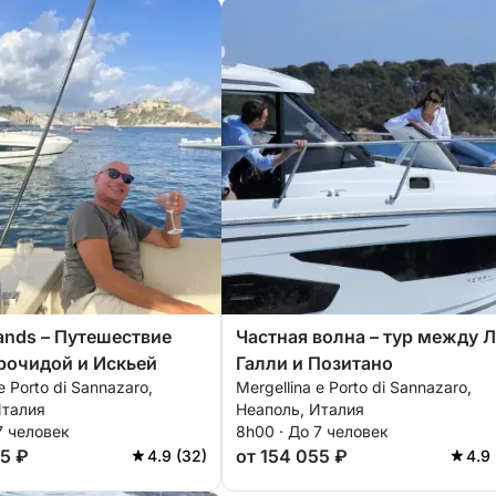
lands – Путешествие
Частная волна – тур между 
рочидой и Искьей
Галли и Позитано
e Porto di Sannazaro,
Mergellina e Porto di Sannazaro,
Италия
Неаполь, Италия
7 человек
8h00 · До 7 человек
55 ₽
от 154 055 ₽
4.9 (32)
4.9 