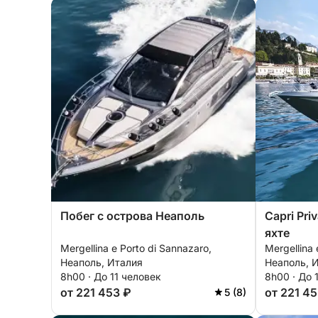
Побег с острова Неаполь
Capri Priv
яхте
Mergellina e Porto di Sannazaro,
Mergellina 
Неаполь, Италия
Неаполь, 
8h00 · До 11 человек
8h00 · До 
от 221 453 ₽
от 221 45
5 (8)