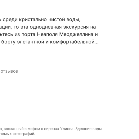
 среди кристально чистой воды,
ции, то эта однодневная экскурсия на
вьтесь из порта Неаполя Мерджеллина и
 борту элегантной и комфортабельной
морем в любое время года. В компании
узиться в красоту побережья Амальфи,
на лице.
 отзывов
чаровательные пейзажи, пока не
 тонов, возвышающимися на скалах,
жем Спьяджа-Гранде. На борту яхты
анной тремя каютами, двумя ванными
загара и изысканной гостиной, вы сможете
омфорте. Экскурсия включает остановки
м из типичных ресторанов этого района или
о, связанный с мифом о сиренах Улисса. Здешние воды
аемых фотографий.