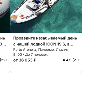
ень
Проведите незабываемый день
00,
с нашей лодкой ICON 19 S, в
Porto Arenella, Палермо, Италия
которой есть все необходимое
9h00 · До 7 человек
о
для идеального отдыха на воде!
от 36 053 ₽
(22)
4.9 (21)