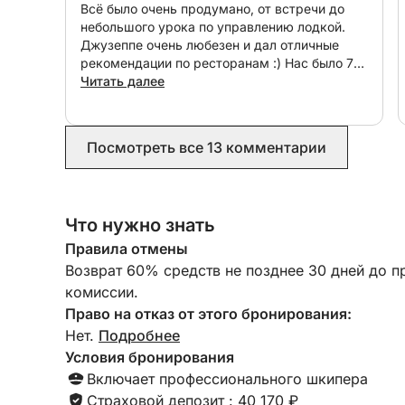
Всё было очень продумано, от встречи до
☕ Бесплатные угощения на борту:
небольшого урока по управлению лодкой.
Наслаждайтесь бесплатными круассанами и ко
Джузеппе очень любезен и дал отличные
🍩☕
рекомендации по ресторанам :) Нас было 7
человек, и лодка подошла идеально. Нам
Читать далее
также выдали плавательные очки и ласты. В
🚗 Трансфер:
общем, рекомендую!
Мы предлагаем трансферы в порт и обратно для
Посмотреть все 13 комментарии
⚓ Аренда шкипера:
Улучшите свои впечатления от прогулки на ло
Расслабьтесь и наслаждайтесь временем на во
Что нужно знать
Правила отмены
⏳ Варианты аренды:
Возврат 60% средств не позднее 30 дней до п
✔ На весь день
комиссии.
✔ На полдня (утром или после обеда)
Право на отказ от этого бронирования:
Нет.
Подробнее
⛽ Расходы на топливо:
Условия бронирования
Наши гости обычно тратят от 20 до 50 евро на
Включает профессионального шкипера
есть автозаправочная станция.
Страховой депозит : 40 170 ₽