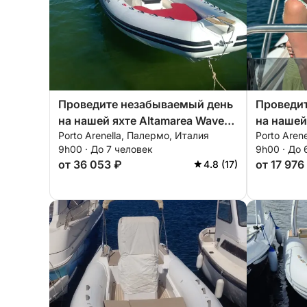
Проведите незабываемый день
Проведи
на нашей яхте Altamarea Wave
на нашей
Porto Arenella, Палермо, Италия
Porto Aren
20, оборудованной всем
оборудо
9h00 · До 7 человек
9h00 · До 
необходимым для идеального
необход
от 36 053 ₽
от 17 976
4.8 (17)
отдыха на воде!
отдыха н