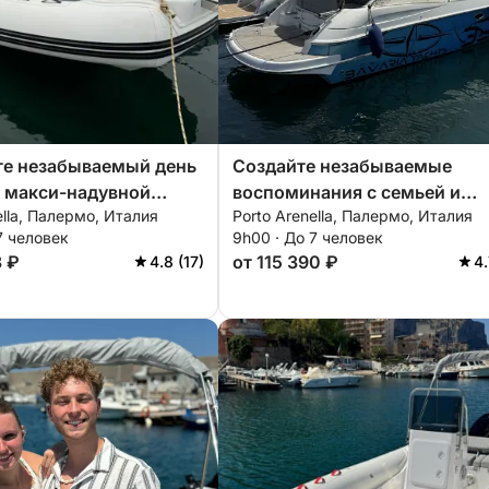
те незабываемый день
Создайте незабываемые
 макси-надувной
воспоминания с семьей и
ella, Палермо, Италия
Porto Arenella, Палермо, Италия
iRib 5.85 Almarine,
друзьями, проведя
7 человек
9h00 · До 7 человек
ной всем
незабываемый день на борт
3 ₽
от 115 390 ₽
4.8 (17)
4.
имым для идеального
нашей яхты Bavaria 32 Sport!
а воде!