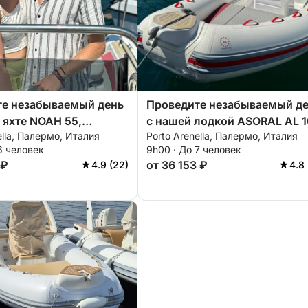
те незабываемый день
Проведите незабываемый д
 яхте NOAH 55,
с нашей лодкой ASORAL AL 1
ella, Палермо, Италия
Porto Arenella, Палермо, Италия
ванной всем
в которой есть все
6 человек
9h00 · До 7 человек
имым для идеального
необходимое для идеальног
 ₽
от 36 153 ₽
4.9 (22)
4.8 
а воде!
отдыха на воде!