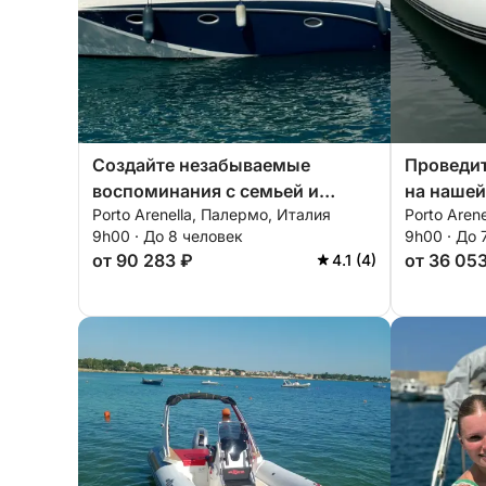
Создайте незабываемые
Проведи
воспоминания с семьей и
на нашей
Porto Arenella, Палермо, Италия
Porto Aren
друзьями, проведя
лодке Max
9h00 · До 8 человек
9h00 · До 
незабываемый день на борту
оснащен
от 90 283 ₽
от 36 05
4.1 (4)
нашей яхты Prinz 33 Open!
необход
отдыха н