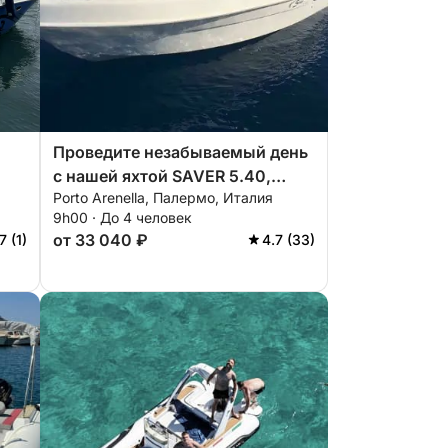
Проведите незабываемый день
с нашей яхтой SAVER 5.40,
Porto Arenella, Палермо, Италия
оснащенной всем
9h00 · До 4 человек
у
необходимым для идеального
от 33 040 ₽
7 (1)
4.7 (33)
отдыха на воде!