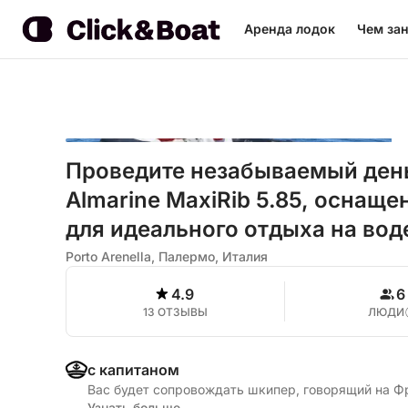
Аренда лодок
Чем зан
Проведите незабываемый день
Almarine MaxiRib 5.85, осна
для идеального отдыха на вод
Porto Arenella, Палермо, Италия
4.9
6
13 ОТЗЫВЫ
ЛЮДИ
с капитаном
Вас будет сопровождать шкипер, говорящий на Ф
Узнать больше