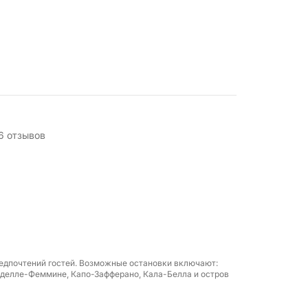
, площадь Тоннара, Палермо 90142
6 отзывов
тельные жилеты
редпочтений гостей. Возможные остановки включают:
-делле-Феммине, Капо-Зафферано, Кала-Белла и остров
 некоторые достопримечательности в