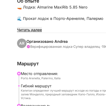
Об опыте
🚤 Лодка: Almarine MaxiRib 5.85 Nero
🌊 Прокат лодок в Порто-Аренелле, Палермо
📍 Местоположение:
Читать далее
Порто-Аренелла - Мола Форанео Скало Нуово
Организовано Andrea
AR
👥 Максимальная вместимость: 8 человек
Верифицированная лодка
·
Супер владелец ·
19
🛠️ Удобства:
Маршрут
• Bluetooth для музыки и связи
• Удобные сиденья
Mесто отправления:
• Солнцезащитный тент
Porto Arenella, Palermo, Italia
• Лестница для купания
Гибкий маршрут
• Спасательное оборудование, включая спаса
Капитан определяет лучший маршрут исходя из погоды и п
залив Монделло, природный заповедник Капо-Галло, Изола
🌅 Исследуйте прекрасные воды Палермо; Вот
Устика.
радиусе 5 км:
Bозвращение в: