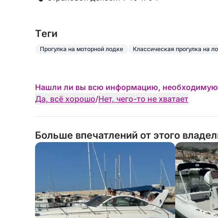
Забронируйте сейчас и проведите незабываемы
5.85 MaxiRib, оборудованной всем необходим
Tеги
приключения! 🌊
Прогулка на моторной лодке
Классическая прогулка на л
Нашли ли вы всю информацию, необходимую
Да, всё хорошо
/
Нет, чего-то не хватает
Больше впечатлений от этого владе