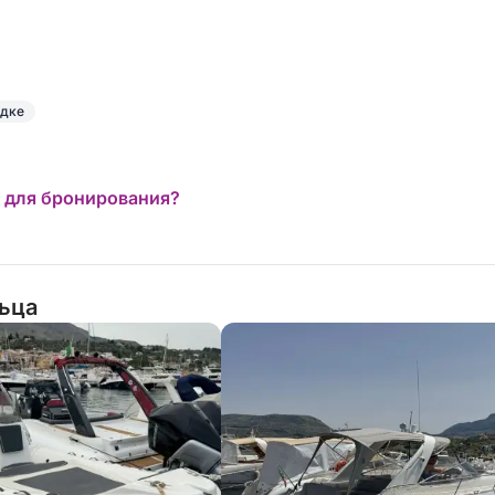
й день на воде на нашей черной Almarine
ым для идеального парусного
одке
 для бронирования?
льца