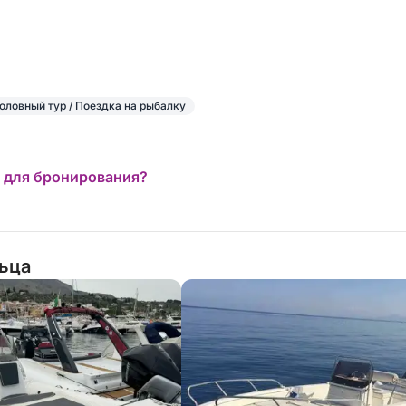
оловный тур / Поездка на рыбалку
 для бронирования?
льца
ртным с профессиональным шкипером,
ешествие.