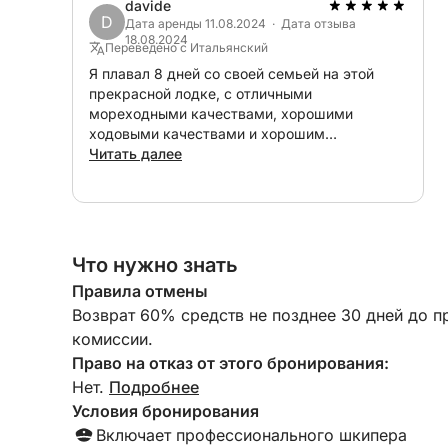
- Кондиционер
davide
D
- Телевизор
Дата аренды 11.08.2024 · Дата отзыва
18.08.2024
- Две двуспальные кровати
Переведено с Итальянский
Я плавал 8 дней со своей семьей на этой
прекрасной лодке, с отличными
• Экстерьер:
мореходными качествами, хорошими
ходовыми качествами и хорошим
- Много мест для сидения
комфортом. Я рекомендую это. Андреа —
Читать далее
- Небольшая раковина
вежливый и отзывчивый человек
- Большая лежанка для загара
превосходного качества, с которым приятно
общаться. Его сотрудница замечательный и
- Дополнительный холодильник
очень добрый человек, она очень хорошо все
- Стол и диваны
организовала, даже помогала нам удаленно.
Что нужно знать
- Оборудование безопасности:
Правила отмены
- Полный комплект спасательного снаряжения 
Возврат 60% средств не позднее 30 дней до п
- Люк моторного отсека с электроприводом
комиссии.
Право на отказ от этого бронирования:
⚙ Двигатели:
Нет.
Подробнее
Условия бронирования
Оснащены двумя бензиновыми двигателями Mer
Включает профессионального шкипера