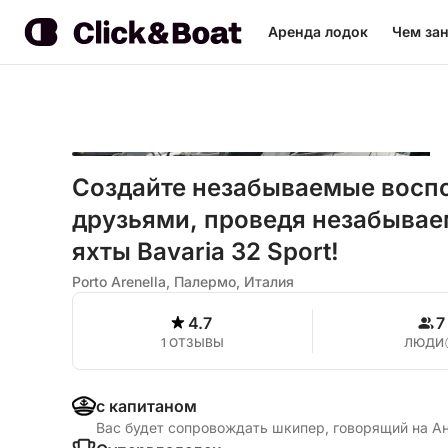
Аренда лодок
Чем зан
Создайте незабываемые воспо
друзьями, проведя незабывае
яхты Bavaria 32 Sport!
Porto Arenella, Палермо, Италия
4.7
7
1 ОТЗЫВЫ
ЛЮДИ
с капитаном
Вас будет сопровождать шкипер, говорящий на А