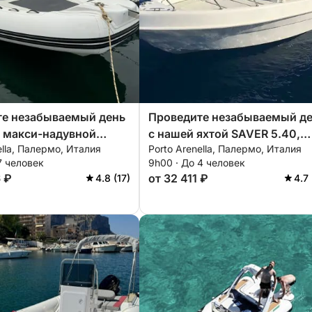
траховку, если он хочет арендовать
наймите стюардессу, которая будет
те незабываемый день
Проведите незабываемый д
 макси-надувной
с нашей яхтой SAVER 5.40,
ella, Палермо, Италия
Porto Arenella, Палермо, Италия
iRib 5.85 Almarine,
оснащенной всем
7 человек
9h00 · До 4 человек
ной всем
необходимым для идеально
6 ₽
от 32 411 ₽
4.8 (17)
4.7
имым для идеального
отдыха на воде!
 помощью профессиональной видеосъемки
а воде!