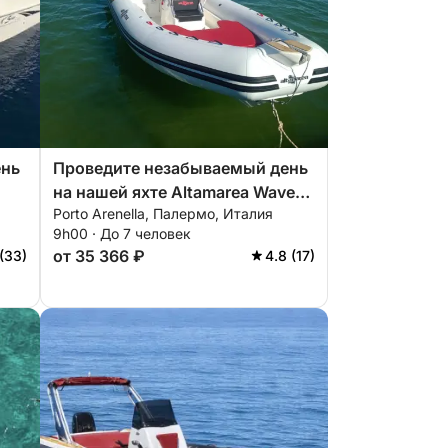
ень
Проведите незабываемый день
на нашей яхте Altamarea Wave
Porto Arenella, Палермо, Италия
20, оборудованной всем
9h00 · До 7 человек
го
необходимым для идеального
от 35 366 ₽
 (33)
4.8 (17)
отдыха на воде!