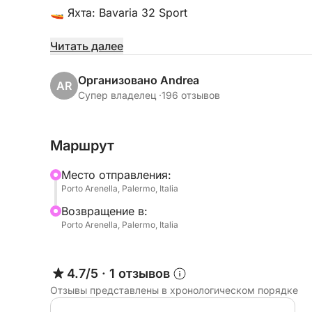
🚤 Яхта: Bavaria 32 Sport
📍 Местоположение:
Читать далее
Порто Аренелла - Мола Форанео Скало Нуово,
Организовано Andrea
AR
👥 Максимальная вместимость: 7 человек
Супер владелец ·
196 отзывов
📏 Размеры:
Маршрут
• Длина: 10,97 метра (36 футов)
• Ширина: 3,31 метра (10 футов 31 дюйм)
Mесто отправления:
Porto Arenella, Palermo, Italia
✨Роскошный комфорт и удобства:
Bозвращение в:
Porto Arenella, Palermo, Italia
• Интерьер:
- Две отдельные двухместные каюты
4.7/5
·
1 отзывов
- Кухня с двумя газовыми конфорками
Отзывы представлены в хронологическом порядке
- Холодильник, кофеварка и микроволновая п