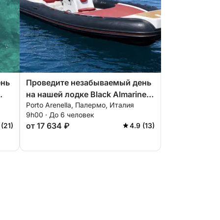
ень
Проведите незабываемый день
на нашей лодке Black Almarine
Porto Arenella, Палермо, Италия
ое
MaxiRib 5.85, оснащенной всем
9h00 · До 6 человек
де!
необходимым для идеального
от 17 634 ₽
 (21)
4.9 (13)
отдыха на воде!