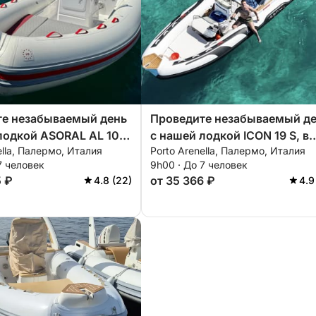
 кофе. К вашим услугам бесплатные
просекко, вода и пиво – все за наш счет!
те незабываемый день
Проведите незабываемый д
лодкой ASORAL AL 100,
с нашей лодкой ICON 19 S, в
 8 человек в радиусе 10 км.
ella, Палермо, Италия
Porto Arenella, Палермо, Италия
 есть все
которой есть все необходим
7 человек
9h00 · До 7 человек
мое для идеального
для идеального отдыха на во
 некоторые достопримечательности в
5 ₽
от 35 366 ₽
4.8 (22)
4.9
а воде!
овой водой и оживленной атмосферой
е место для плавания, сноркелинга и
жья.