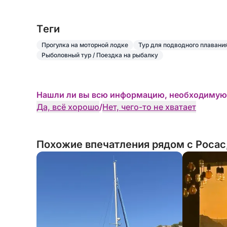
Tеги
Прогулка на моторной лодке
Тур для подводного плавани
Рыболовный тур / Поездка на рыбалку
Нашли ли вы всю информацию, необходимую
Да, всё хорошо
/
Нет, чего-то не хватает
Похожие впечатления рядом с Росас