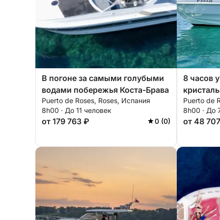
В погоне за самыми голубыми
8 часов 
водами побережья Коста-Брава
кристаль
Puerto de Roses, Roses, Испания
Puerto de 
дикого п
8h00 · До 11 человек
8h00 · До 
от 179 763 ₽
от 48 70
0 (0)