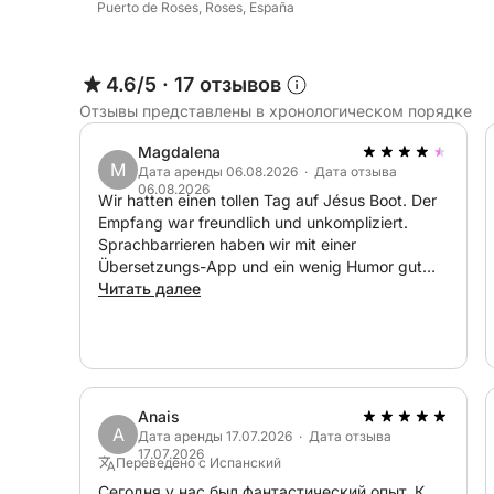
Puerto de Roses, Roses, España
4.6/5
·
17 отзывов
Отзывы представлены в хронологическом порядке
Magdalena
M
Дата аренды 06.08.2026 · Дата отзыва
06.08.2026
Wir hatten einen tollen Tag auf Jésus Boot. Der
Empfang war freundlich und unkompliziert.
Sprachbarrieren haben wir mit einer
Übersetzungs-App und ein wenig Humor gut
überwunden. Das Preis-Leistungsverhältnis ist
Читать далее
absolut stimmig. Die Kaution wurde ohne
Probleme zurückerstattet. Wir buchen das Boot
nächstes Jahr gerne wieder! :-)
Anais
A
Дата аренды 17.07.2026 · Дата отзыва
17.07.2026
Переведено с Испанский
Сегодня у нас был фантастический опыт. К