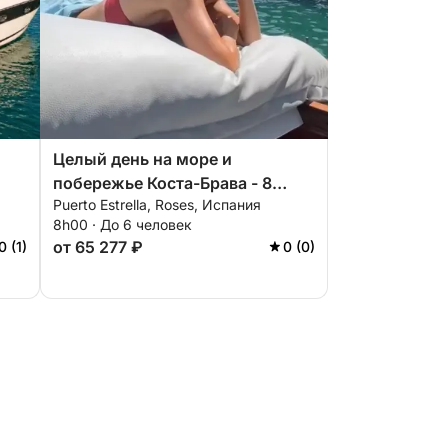
Целый день на море и
побережье Коста-Брава - 8
Puerto Estrella, Roses, Испания
часов
8h00 · До 6 человек
от 65 277 ₽
0 (1)
0 (0)