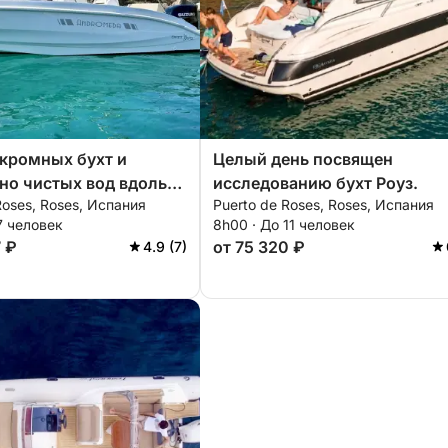
укромных бухт и
Целый день посвящен
но чистых вод вдоль
исследованию бухт Роуз.
Roses, Roses, Испания
Puerto de Roses, Roses, Испания
обережья Коста-Брава
7 человек
8h00 · До 11 человек
7 ₽
от 75 320 ₽
4.9 (7)