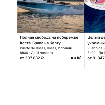
Полная свобода на побережье
Целый де
Коста-Брава на борту
укромных
Puerto de Roses, Roses, Испания
Puerto de 
теплохода Nimbus T11.
8h00 · До 11 человек
8h00 · До 
от 207 882 ₽
от 81 847
0 (0)