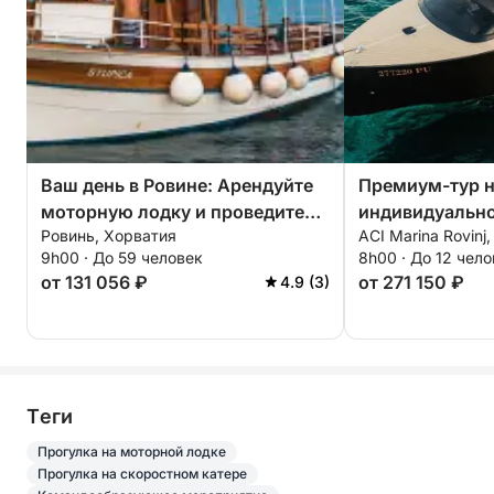
Ваш день в Ровине: Арендуйте
Премиум-тур н
моторную лодку и проведите
индивидуально
Ровинь, Хорватия
ACI Marina Rovinj
целый день, исследуя
группы до 12 ч
9h00 · До 59 человек
8h00 · До 12 чел
окрестности.
скоростном кат
от 131 056 ₽
от 271 150 ₽
4.9 (3)
включено, вкл
шкипера, Истр
Tеги
Прогулка на моторной лодке
Прогулка на скоростном катере