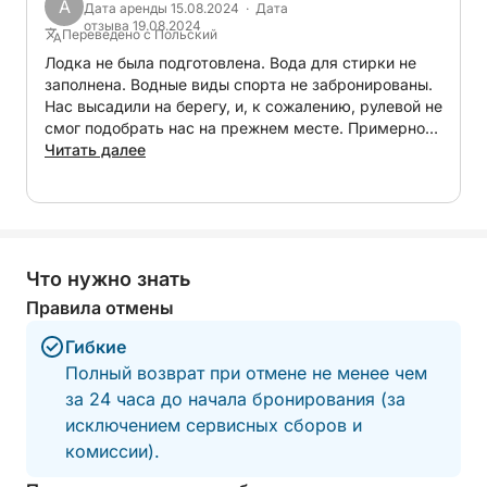
A
Дата аренды 15.08.2024 · Дата
отзыва 19.08.2024
Переведено с Польский
Каждая поездка полностью настраивается под
Лодка не была подготовлена. Вода для стирки не
ваши пожелания, чтобы ваш день на воде прошел
заполнена. Водные виды спорта не забронированы.
именно так, как вы себе представляли. Вы
Нас высадили на берегу, и, к сожалению, рулевой не
можете составить маршрут, включающий
смог подобрать нас на прежнем месте. Примерно
через час за нами приехала машина, и мы ехали
Читать далее
потрясающие острова Ровиньского архипелага,
более 30 минут. Мы потеряли около 2 часов,
укромные места для купания и самые красивые
которые нам не вернули.
участки побережья.
В течение дня вас ждет множество развлечений:
Что нужно знать
Правила отмены
Купание в спокойных, чистых водах уединенных
бухт
Гибкие
Полный возврат при отмене не менее чем
Сноркелинг для знакомства с местной морской
за 24 часа до начала бронирования (за
жизнью
исключением сервисных сборов и
комиссии).
Круиз мимо изумрудных островов и живописных