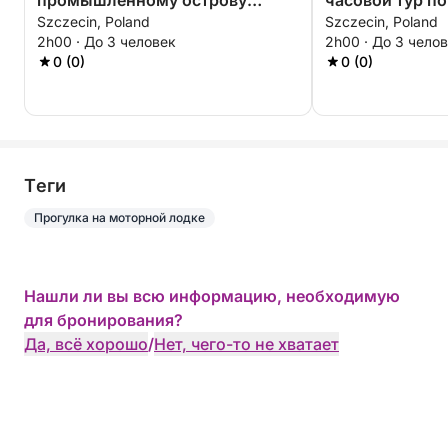
промышленному острову
часовой тур по
Szczecin, Poland
Szczecin, Poland
Яскулча – откройте для себя
2h00 · До 3 человек
2h00 · До 3 чело
забытую сторону Щецина
0 (0)
0 (0)
Tеги
Прогулка на моторной лодке
Нашли ли вы всю информацию, необходимую
для бронирования?
Да, всё хорошо
/
Нет, чего-то не хватает