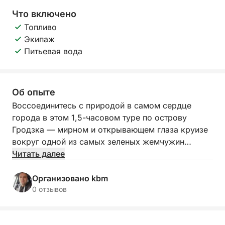
Что включено
Топливо
Экипаж
Питьевая вода
Об опыте
Воссоединитесь с природой в самом сердце
города в этом 1,5-часовом туре по острову
Гродзка — мирном и открывающем глаза круизе
вокруг одной из самых зеленых жемчужин
Щецина.
Читать далее
Поднимитесь на борт и проплывите вокруг
Организовано kbm
острова Гродзка, уникального уголка дикой
0 отзывов
природы, окруженного городской жизнью. Пока
лодка плавно движется по тихим водам, ваш гид