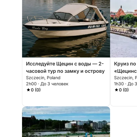
Исследуйте Щецин с воды — 2-
Круиз по
часовой тур по замку и острову
«Щецинск
Szczecin, Poland
Szczecin, 
часовой
2h00 · До 3 человек
1h30 · До 
0 (0)
0 (0)