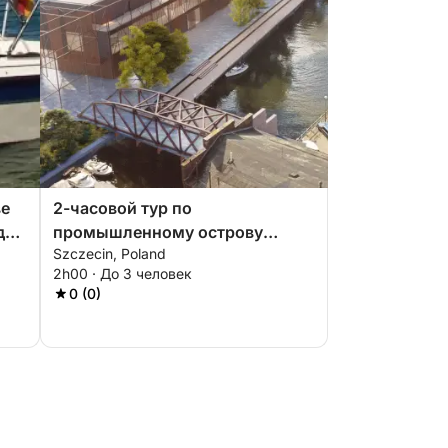
ве
2-часовой тур по
да
промышленному острову
Szczecin, Poland
Яскулча – откройте для себя
2h00 · До 3 человек
забытую сторону Щецина
0 (0)