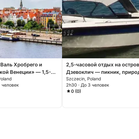
 Валь Хробрего и
2,5-часовой отдых на остро
ой Венеции» — 1,5-
Дзевоклич — пикник, приро
Poland
Szczecin, Poland
 живописный опыт
и чистый отдых
3 человек
2h30 · До 3 человек
0 (0)