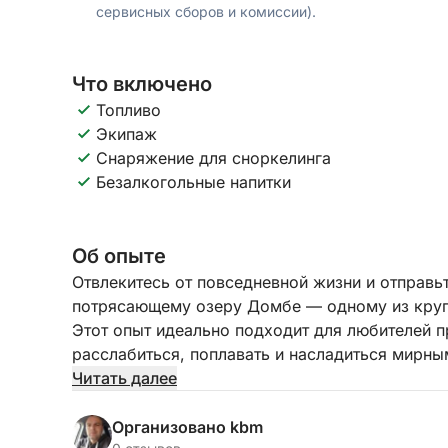
сервисных сборов и комиссии).
Что включено
Топливо
Экипаж
Снаряжение для сноркелинга
Безалкогольные напитки
Об опыте
Отвлекитесь от повседневной жизни и отправь
потрясающему озеру Домбе — одному из круп
Этот опыт идеально подходит для любителей 
расслабиться, поплавать и насладиться мирны
Читать далее
Ваше путешествие начинается, когда мы подн
водам озера Домбе. Вас окружают только вет
Организовано kbm