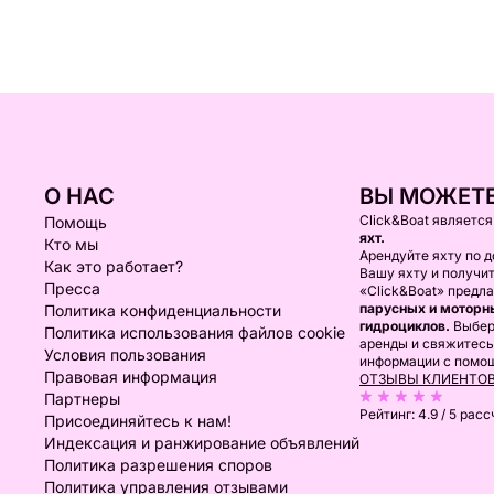
О НАС
ВЫ МОЖЕТЕ
Click&Boat являетс
Помощь
яхт.
Кто мы
Арендуйте яхту по д
Как это работает?
Вашу яхту и получи
Пресса
«Click&Boat» предл
парусных и моторны
Политика конфиденциальности
гидроциклов.
Выбер
Политика использования файлов cookie
аренды и свяжитесь
Условия пользования
информации с помо
Правовая информация
ОТЗЫВЫ КЛИЕНТО
Партнеры
Рейтинг:
4.9 / 5
расс
Присоединяйтесь к нам!
Индексация и ранжирование объявлений
Политика разрешения споров
Политика управления отзывами