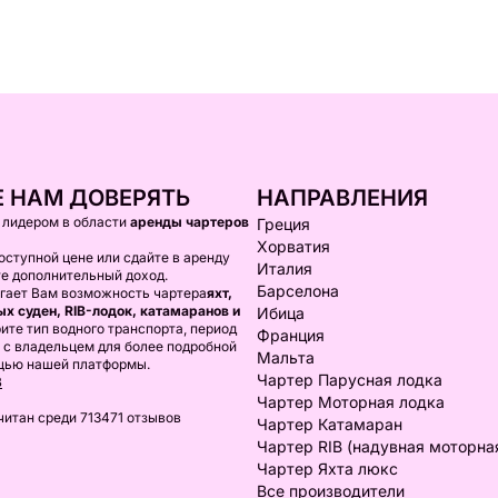
 НАМ ДОВЕРЯТЬ
НАПРАВЛЕНИЯ
я лидером в области
аренды чартеров
Греция
Хорватия
оступной цене или сдайте в аренду
Италия
те дополнительный доход.
Барселона
агает Вам возможность чартера
яхт,
х суден, RIB-лодок, катамаранов и
Ибица
ите тип водного транспорта, период
Франция
 с владельцем для более подробной
Мальта
щью нашей платформы.
Чартер Парусная лодка
В
Чартер Моторная лодка
читан среди 713471 отзывов
Чартер Катамаран
Чартер RIB (надувная моторна
Чартер Яхта люкс
Все производители