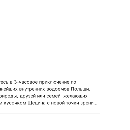
тесь в 3-часовое приключение по
нейших внутренних водоемов Польши.
природы, друзей или семей, желающих
м кусочком Щецина с новой точки зрения.
имаем паруса и скользим по спокойным
ер и волны, атмосфера безмятежная и