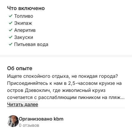
Что включено
Топливо
Экипаж
Аперитив
Закуски
Питьевая вода
Об опыте
Ищете спокойного отдыха, не покидая города?
Присоединяйтесь к нам в 2,5-часовом круизе на
остров Дзевоклич, где живописный круиз
сочетается с расслабляющим пикником на пляже
— идеальный способ замедлиться, расслабиться
Читать далее
и восстановить связь с природой.
Организовано kbm
Отправляясь из Щецина, мы отправимся по
0 отзывов