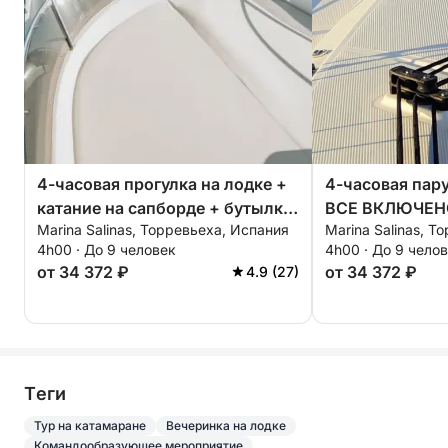
4-часовая прогулка на лодке +
4-часовая пару
катание на сапборде + бутылка
ВСЕ ВКЛЮЧЕН
Marina Salinas, Торревьеха, Испания
Marina Salinas, Т
элитного игристого вина — ВСЕ
4h00 · До 9 человек
4h00 · До 9 чело
ВКЛЮЧЕНО
от 34 372 ₽
от 34 372 ₽
4.9 (27)
Tеги
Тур на катамаране
Вечеринка на лодке
Командообразующее мероприятие