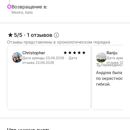
Этот опыт создан для тех, кто хочет насладиться
Bозвращение в:
лагуной в романтической и аутентичной
Mestre, Italia
обстановке, вдали от толпы, погрузившись в
красоту красок и тишину, которую может
предложить только Венеция на закате. Идеально
5/5
·
1 отзывов
подходит для пар, небольших групп или семей,
Отзывы представлены в хронологическом порядке
желающих насладиться особым моментом,
сочетающим элегантность и простоту.
Christopher
Ranju
Дата аренды 23.06.2026 · Дата
Дата аренды 
отзыва 23.06.2026
отзыва 12.06
Переведено с Ан
Андреа была люб
по окрестностям
гибкой.