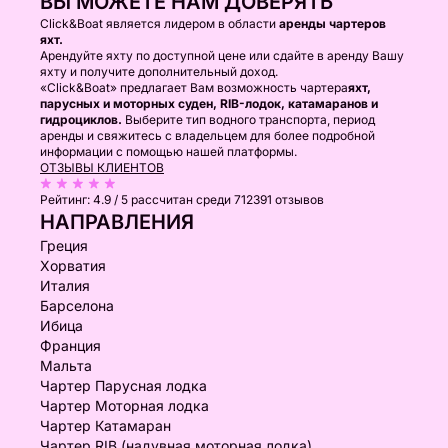
ВЫ МОЖЕТЕ НАМ ДОВЕРЯТЬ
Click&Boat является лидером в области
аренды чартеров
яхт.
Арендуйте яхту по доступной цене или сдайте в аренду Вашу
яхту и получите дополнительный доход.
«Click&Boat» предлагает Вам возможность чартера
яхт,
парусных и моторных суден, RIB-лодок, катамаранов и
гидроциклов.
Выберите тип водного транспорта, период
аренды и свяжитесь с владельцем для более подробной
информации с помощью нашей платформы.
ОТЗЫВЫ КЛИЕНТОВ
Рейтинг:
4.9 / 5
рассчитан среди 712391 отзывов
НАПРАВЛЕНИЯ
Греция
Хорватия
Италия
Барселона
Ибица
Франция
Мальта
Чартер Парусная лодка
Чартер Моторная лодка
Чартер Катамаран
Чартер RIB (надувная моторная лодка)