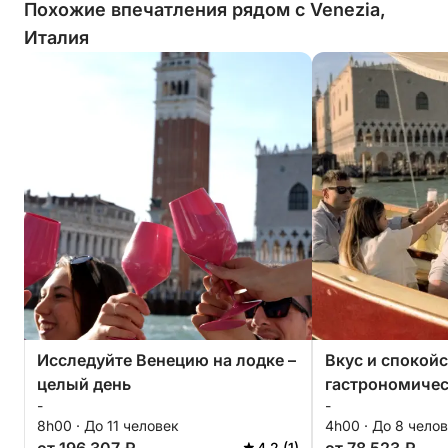
Похожие впечатления рядом с Venezia,
Италия
Исследуйте Венецию на лодке –
Вкус и спокойс
целый день
гастрономичес
-
-
Эразмо
8h00 · До 11 человек
4h00 · До 8 чело
4.2 (1)