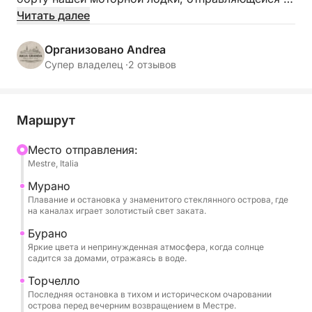
порта Местре. Мы проплывем среди самых
Читать далее
очаровательных островов северной лагуны —
Мурано, Бурано и Торчелло — пока солнце
Организовано Andrea
медленно опускается на воду, даря золотистые
Супер владелец ·
2 отзывов
отблески и неповторимую атмосферу.
Во время экскурсии вы сможете расслабиться с
Маршрут
бокалом вина, насладиться закусками и
прохладительными напитками, которые всегда
Mесто отправления:
Mestre, Italia
доступны, послушать музыку благодаря
бортовой звуковой системе и насладиться
Мурано
каждым мгновением в окружении
Плавание и остановка у знаменитого стеклянного острова, где
на каналах играет золотистый свет заката.
захватывающих дух видов. Короткие остановки
на каждом острове позволят вам прогуляться по
Бурано
Яркие цвета и непринужденная атмосфера, когда солнце
красочным улочкам, посетить небольшие
садится за домами, отражаясь в воде.
ремесленные мастерские или просто ощутить
Торчелло
безмятежную атмосферу позднего вечера.
Последняя остановка в тихом и историческом очаровании
острова перед вечерним возвращением в Местре.