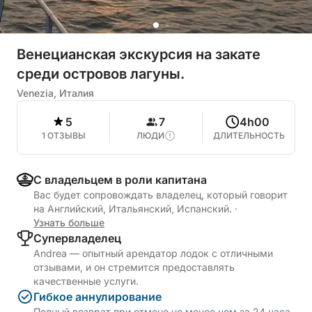
Венецианская экскурсия на закате
среди островов лагуны.
Venezia, Италия
5
7
4h00
1 ОТЗЫВЫ
ЛЮДИ
ДЛИТЕЛЬНОСТЬ
С владельцем в роли капитана
Вас будет сопровождать владелец, который говорит
на Английский, Итальянский, Испанский.
·
Узнать больше
Cупервладелец
Andrea — опытный арендатор лодок с отличными
отзывами, и он стремится предоставлять
качественные услуги.
Гибкое аннулирование
Полный возврат при отмене не менее чем за 24 часа