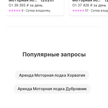
Моторная лодка Salmeri Calypso 21 130л.с.
(2020)
Моторная лодка QUICKSILVER 675 OPEN ACTIV 150л.с.
(
От
39 395 ₽ за день
От
37 426 ₽ за день
9
·
Супер владелец
57
·
Супер вла
Популярные запросы
Aренда Моторная лодка Хорватия
Aренда Моторная лодка Дубровник