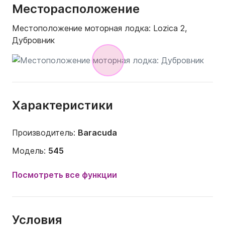
Месторасположение
Местоположение моторная лодка:
Lozica 2,
Дубровник
Характеристики
Производитель:
Baracuda
Модель:
545
Мощность двигателя:
140л.с.
Посмотреть все функции
Длина:
5.45m
Год:
2019
Условия
Вместимость на борту:
6 людей