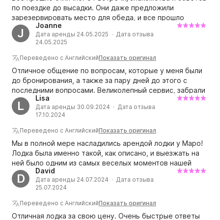
по поездке до высадки. Они даже предложили
зарезервировать место для обеда, и все прошло
Joanne
отлично! Я бы с удовольствием сделал это снова!
J
Дата аренды 24.05.2025 · Дата отзыва
24.05.2025
Переведено с Английский
Показать оригинал
Отличное общение по вопросам, которые у меня были
до бронирования, а также за пару дней до этого с
последними вопросами. Великолепный сервис, забрали
Lisa
и отвезли обратно с лодки. Лодка была готова и ждала
L
Дата аренды 30.09.2024 · Дата отзыва
нас. Нас было 5 взрослых, и мы арендовали ее для 40-
17.10.2024
летия друзей. С ними было приятно иметь дело, и все
было действительно хорошо организовано и
Переведено с Английский
Показать оригинал
объяснено относительно управления лодкой.
Мы в полной мере насладились арендой лодки у Маро!
Рекомендую этих ребят, 5 звезд!!
Лодка была именно такой, как описано, и выезжать на
ней было одним из самых веселых моментов нашей
David
поездки! Увидеть Дубровник с воды было отличным
D
Дата аренды 24.07.2024 · Дата отзыва
опытом, и с Маро было так легко работать! Отличное
25.07.2024
общение, и мы определенно арендовали бы снова!
Переведено с Английский
Показать оригинал
Отличная лодка за свою цену. Очень быстрые ответы