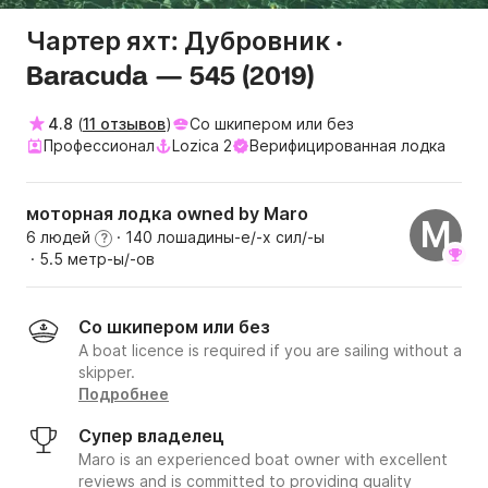
Чартер яхт: Дубровник ·
Baracuda — 545 (2019)
4.8
(
11 отзывов
)
Со шкипером или без
Профессионал
Lozica 2
Верифицированная лодка
моторная лодка owned by Maro
M
6 людей
· 140 лошадины-е/-х сил/-ы
?
· 5.5 метр-ы/-ов
Со шкипером или без
A boat licence is required if you are sailing without a
skipper.
Подробнее
Супер владелец
Maro is an experienced boat owner with excellent
reviews and is committed to providing quality