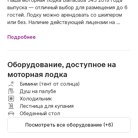
Наша моторная лодка Barracuda 545 2019 года 
выпуска — отличный выбор для размещения до 6 
гостей. Лодку можно арендовать со шкипером 
или без. Наличие действующей лицензии на 
лодку обязательно. 

Подробнее
Мы предлагаем туры разной продолжительности 
и цены следующие: 

4 часа: 300 евро без топлива 

Оборудование, доступное на
6 часов: 370 евро без топлива 

моторная лодка
8 часов: 425 евро без топлива  

Бимини (тент от солнца)
Душ на палубе
Все цены включают напитки, снаряжение для 
Холодильник
подводного плавания, трансфер из/в отель.

Лестница для купания
Обеденный стол
Топливо не включено в стоимость. 

Посмотреть все оборудование (+6)
Обязательно напишите нам сообщение по 