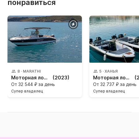
понравиться
8
·
MARATHI
5
·
ХАНЬЯ
Моторная лодка Emmemare Pietro Mingolla INPS Marea 22 175л.с.
(2023)
Моторная лодка A.Hellas ΑΣΣΟΣ
(
От
32 544 ₽ за день
От
32 737 ₽ за день
Супер владелец
Супер владелец