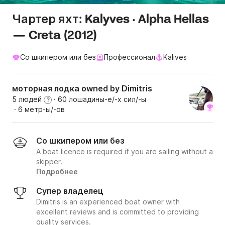
Чартер яхт: Kalyves · Alpha Hellas
— Creta (2012)
Со шкипером или без
Профессионал
Kalives
моторная лодка owned by Dimitris
5 людей
· 60 лошадины-е/-х сил/-ы
?
· 6 метр-ы/-ов
Со шкипером или без
A boat licence is required if you are sailing without a
skipper.
Подробнее
Супер владелец
Dimitris is an experienced boat owner with
excellent reviews and is committed to providing
quality services.