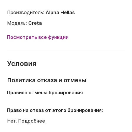
Производитель:
Alpha Hellas
Модель:
Creta
Мощность двигателя:
60л.с.
Посмотреть все функции
Длина:
6m
Год:
2012
Условия
Вместимость на борту:
5 людей
Политика отказа и отмены
Правила отмены бронирования
Право на отказ от этого бронирования:
Нет.
Подробнее