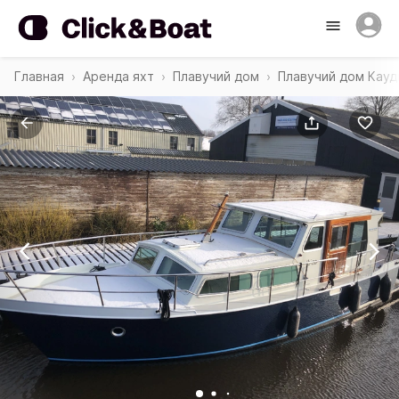
Главная
Аренда яхт
Плавучий дом
Плавучий дом Кау