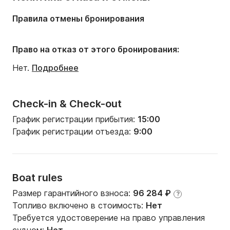
Количество кают:
2
Правила отмены бронирования
Количество спальных мест:
4
Количество санузлов:
1
Право на отказ от этого бронирования:
Нет.
Подробнее
Check-in & Check-out
График регистрации прибытия:
15:00
График регистрации отъезда:
9:00
Boat rules
Размер гарантийного взноса:
96 284 ₽
?
Топливо включено в стоимость:
Нет
Требуется удостоверение на право управления