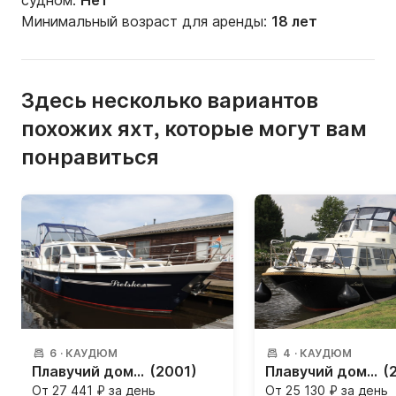
судном:
Нет
Минимальный возраст для аренды:
18 лет
Здесь несколько вариантов
похожих яхт, которые могут вам
понравиться
6
·
КАУДЮМ
4
·
КАУДЮМ
Плавучий дом Pedro Boat Skiron'35 65л.с.
(2001)
Плавучий дом Holiday 1000
(
От
27 441 ₽ за день
От
25 130 ₽ за день