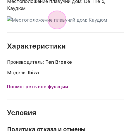
Местоположение плавучий дом:
De Tille 5,
Каудюм
Характеристики
Производитель:
Ten Broeke
Модель:
Ibiza
Год:
1990 (Переоборудован в 2021)
Посмотреть все функции
Длина:
9.3m
Ширина:
3.1m
Условия
Сила тяги:
1m
Вместимость на борту:
2 людей
Политика отказа и отмены