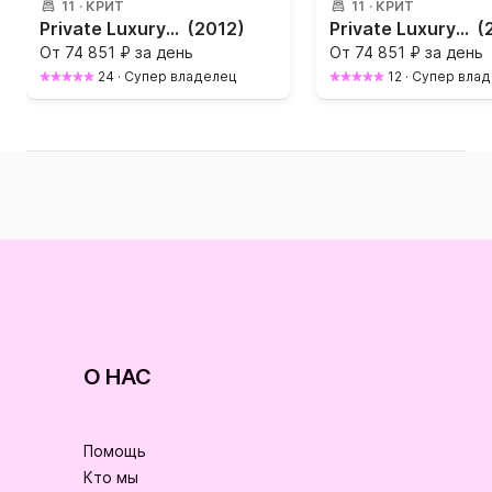
11
·
КРИТ
11
·
КРИТ
Private Luxury Sunset Trips on TREATON (16.15 m. long / 4.80 m. wide)
(2012)
Private Luxury Morning Trips on TREATON (16.15 m. long / 4.80 m. wide)
(
От
74 851 ₽ за день
От
74 851 ₽ за день
24
·
Супер владелец
12
·
Супер вла
О НАС
Помощь
Кто мы