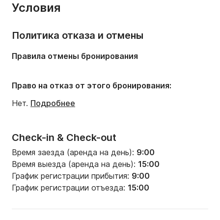
Вы можете отменить поездку в любое время и по 
Количество кают:
5
Условия
любой причине. Уведомление о запросе на отмену 
Количество спальных мест:
12
должно быть отправлено в письменной форме 
Политика отказа и отмены
(сообщением или по электронной почте). Наша 
Количество санузлов:
3
политика возврата средств при отмене 
Правила отмены бронирования
Длина:
15.1m
следующая:

- Более чем за 7 дней до заезда: возврат 100%

Ширина:
4.8m
- Менее чем за 7 дней до заезда: возврат 0%
Право на отказ от этого бронирования:
Сила тяги:
2.2m
Нет.
Подробнее
Мощность двигателя:
75л.с.
Check-in & Check-out
Время заезда (аренда на день):
9:00
Время выезда (аренда на день):
15:00
График регистрации прибытия:
9:00
График регистрации отъезда:
15:00