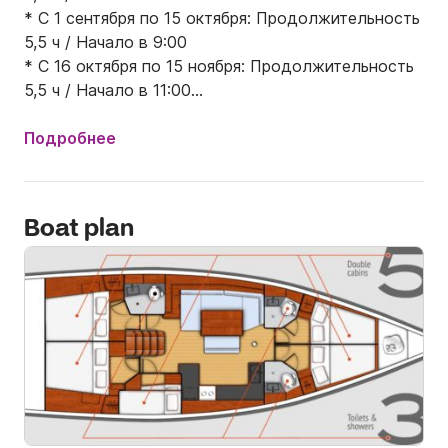
* С 1 сентября по 15 октября: Продолжительность 
5,5 ч / Начало в 9:00

* С 16 октября по 15 ноября: Продолжительность 
5,5 ч / Начало в 11:00

* Парусная яхта может вместить до 16 гостей. 
Подробнее
Указанная цена относится к группам до 10 гостей.

* Для групп от 11 до 14 гостей взимается 
Boat plan
дополнительная плата в размере 130 евро (общая 
сумма - не за гостя).

* Для групп от 15 до 16 гостей взимается 
дополнительная плата в размере 230 евро (общая 
сумма - не за гостя).

* По запросу могут быть предоставлены скидки 
для небольших групп.
