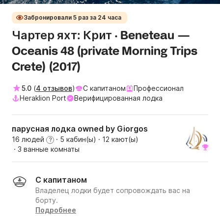
Забронировали 5 раз за 24 часа
Чартер яхт: Крит · Beneteau —
Oceanis 48 (private Morning Trips
Crete) (2017)
5.0
(
4 отзывов
)
С капитаном
Профессионал
Heraklion Port
Верифицированная лодка
парусная лодка owned by Giorgos
16 людей
· 5 кабин(ы)
· 12 кают(ы)
?
· 3 ванные комнаты
С капитаном
Владелец лодки будет сопровождать вас на
борту.
Подробнее