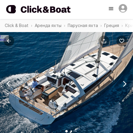
Click & Boat
Аренда яхты
Парусная яхта
Греция
Кри