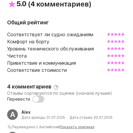
5.0
(
)
4 комментариев
себя отдохнувшим, довольным и полностью 
отдохнувшим.

Общий рейтинг
ВКЛЮЧЕНО

- Опытный экипаж, налоги, плата за уборку в 
Соответствует ли судно ожиданиям
конце круиза

Комфорт на борту
- Топливо

Уровень технического обслуживания
- Средиземноморское меню (паста с креветками в 
Чистота
томатном соусе, греческий салат)

Приветствие и коммуникация
- Сезонные свежие фрукты

Соответствие стоимости
- Безалкогольные напитки, вода, белое вино, пиво

- 2 SUP-доски (доски для сапсерфинга)

4 комментариев
?
- Много снаряжения для снорклинга

Отзывы сортируются по оценке (сначала лучшие)
- Рыболовные удочки.

Перевести
ИСКЛЮЧЕНИЯ

Alex
A
Дата аренды 31.07.2025 · Дата отзыва 30.07.2025
- Трансфер из отеля и обратно

- Пляжные полотенца

Переведено с Английский
Показать оригинал