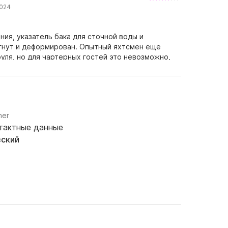
2024
ния, указатель бака для сточной воды и
огнут и деформирован. Опытный яхтсмен еще
уля, но для чартерных гостей это невозможно,
о была неплохая лодка и прекрасный отдых.
ner
тактные данные
зский