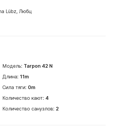
na Lübz, Любц
Модель:
Tarpon 42 N
Длина:
11m
Сила тяги:
0m
Количество кают:
4
Количество санузлов:
2