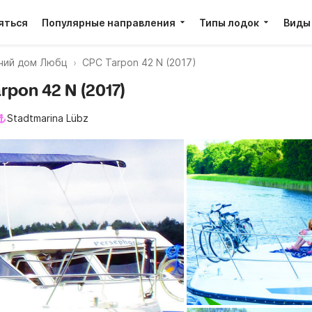
яться
Популярные направления
Типы лодок
Виды
чий дом Любц
CPC Tarpon 42 N (2017)
pon 42 N (2017)
Stadtmarina Lübz