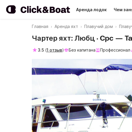
Аренда лодок
Чем зан
Главная
Аренда яхт
Плавучий дом
Плаву
Чартер яхт: Любц · Cpc — Tar
3.5
(
1 отзыв
)
Без капитана
Профессионал