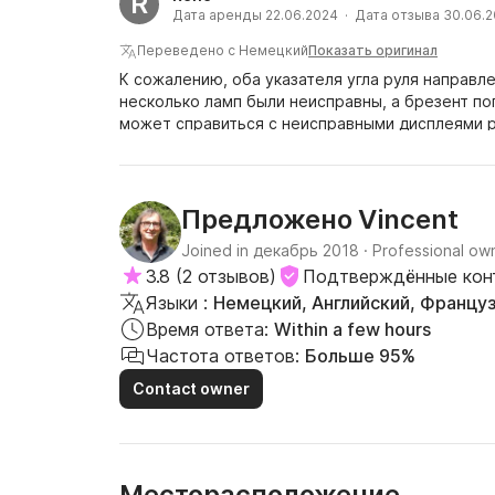
R
Дата аренды 22.06.2024 · Дата отзыва 30.06.
Переведено с Немецкий
Показать оригинал
К сожалению, оба указателя угла руля направле
несколько ламп были неисправны, а брезент п
может справиться с неисправными дисплеями р
это опасно и ущерб неизбежен. В остальном эт
Vincent
Предложено
Joined in декабрь 2018
·
Professional ow
3.8
(
2 отзывов
)
Подтверждённые кон
Языки :
Немецкий, Английский, Францу
Время ответа:
Within a few hours
Частота ответов:
Больше 95%
Contact owner