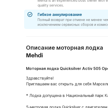
Mehdi is an experienced boat owner with e
quality services.
Гибкое аннулирование
Полный возврат при отмене не менее чем
исключением сервисных сборов и комисс
Описание моторная лодка
Mehdi
Моторная лодка Quicksilver Activ 505 Op
Здравствуйте!

Приглашаем вас открыть для себя Марсель 
* Лодка допущена в Национальный парк Ка
5-метровая лодка Quicksilver с двигателем