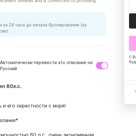
xcellent reviews and is committed to providing
 за 24 часа до начала бронирования (за
ии).
С В
буд
Автоматически перевести это описание на
Русский
en 80л.с.
и его окрестности с моря!

ланки*

 мощностью 80 л.с., очень экономичная, 