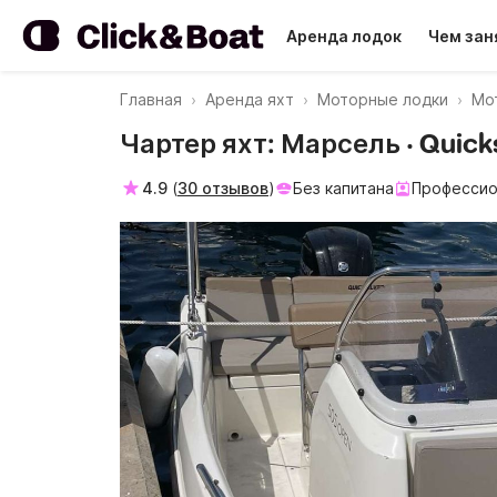
Аренда лодок
Чем зан
Главная
Аренда яхт
Моторные лодки
Мо
Чартер яхт: Марсель · Quicks
4.9
(
30 отзывов
)
Без капитана
Профессио