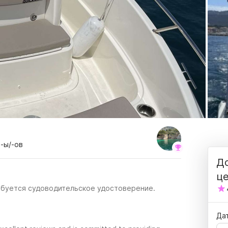
р-ы/-ов
До
ц
ебуется судоводительское удостоверение.
Да