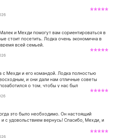
026
 Малек и Мехди помогут вам сориентироваться в
рые стоит посетить. Лодка очень экономична в
 время всей семьей.
026
а с Мехди и его командой. Лодка полностью
осходным, и они дали нам отличные советы
озаботился о том, чтобы у нас был
ую их!
026
когда это было необходимо. Он настоящий
и с удовольствием вернусь! Спасибо, Мехди, и
026