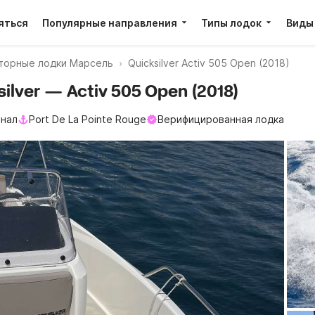
яться
Популярные направления
Типы лодок
Виды
торные лодки Марсель
Quicksilver Activ 505 Open (2018)
ilver — Activ 505 Open (2018)
нал
Port De La Pointe Rouge
Верифицированная лодка