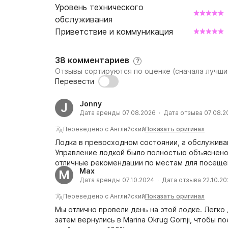
Уровень технического
обслуживания
Приветствие и коммуникация
38 комментариев
?
Отзывы сортируются по оценке (сначала лучши
Перевести
Jonny
J
Дата аренды 07.08.2026 · Дата отзыва 07.08.2
Переведено с Английский
Показать оригинал
Лодка в превосходном состоянии, а обслужива
Управление лодкой было полностью объяснено,
отличные рекомендации по местам для посещен
Max
M
замечательно. Воспользуемся услугами снова б
Дата аренды 07.10.2024 · Дата отзыва 22.10.2
Переведено с Английский
Показать оригинал
Мы отлично провели день на этой лодке. Легко 
затем вернулись в Marina Okrug Gornji, чтобы 