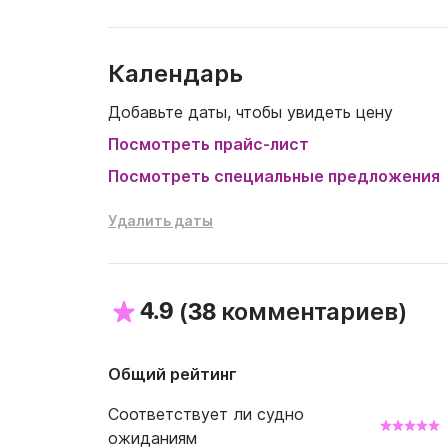
 Лодка может быть арендована без шкипе
удостоверением личности с фотографией.

Календарь
 Для получения дополнительной информаци
здесь.
Добавьте даты, чтобы увидеть цену
Посмотреть прайс-лист
Посмотреть специальные предложения
Удалить даты
4.9
(
)
38 комментариев
Общий рейтинг
Соответствует ли судно
ожиданиям