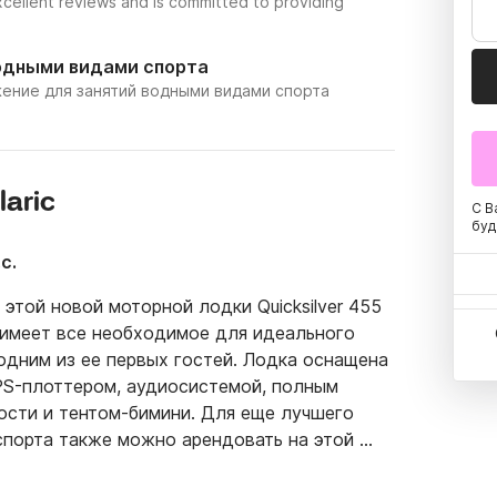
xcellent reviews and is committed to providing
одными видами спорта
ение для занятий водными видами спорта
aric
С В
буд
с.
этой новой моторной лодки Quicksilver 455 
 имеет все необходимое для идеального 
одним из ее первых гостей. Лодка оснащена 
PS-плоттером, аудиосистемой, полным 
сти и тентом-бимини. Для еще лучшего 
порта также можно арендовать на этой 
, поэтому, если вы проводите свой отпуск в 
исследовать Хорватию на лодке, тогда этот 