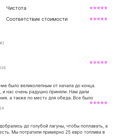
Чистота
Соответствие стоимости
е)
026
ние было великолепным от начала до конца.
 и нас очень радушно приняли. Нам дали
ия, а также по месту для обеда. Все было
ез колебаний. Спасибо за аренду.
024
добрались до голубой лагуны, чтобы поплавать, а
поесть. Мы потратили примерно 25 евро топлива в