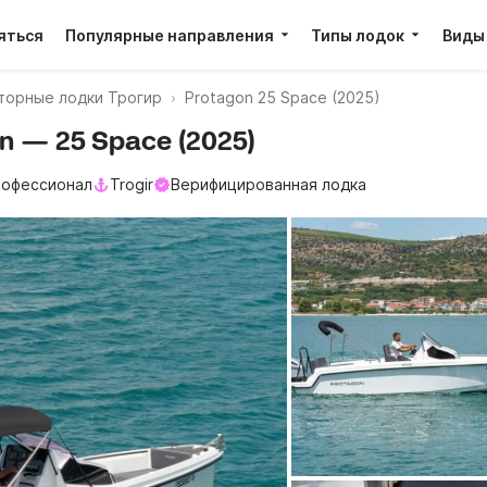
яться
Популярные направления
Типы лодок
Виды
торные лодки Трогир
Protagon 25 Space (2025)
on — 25 Space (2025)
офессионал
Trogir
Верифицированная лодка