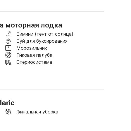
 арендовать ее в Трогире, Сплите, Каштеле, 
а моторная лодка
равляя мне сообщение, просто укажите 
е всего. Из этой части Далмации перед 
Бимини (тент от солнца)
я посещения. Острова Хвар, Брач ​​или Вис 
Буй для буксирования
Морозильник
Тиковая палуба
Стериосистема
aric
Финальная уборка
 не включает расходы на топливо и 