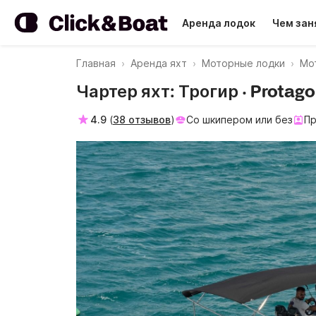
Аренда лодок
Чем зан
Главная
Аренда яхт
Моторные лодки
Мо
Чартер яхт: Трогир · Protag
4.9
(
38 отзывов
)
Со шкипером или без
Пр