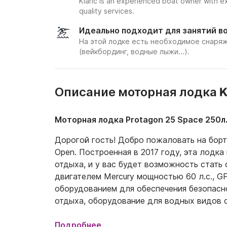
Klaric is an experienced boat owner with e
quality services.
Идеально подходит для занятий в
На этой лодке есть необходимое снаряж
(вейкбординг, водные лыжи...).
Описание моторная лодка Kl
Моторная лодка Protagon 25 Space 250л.
Дорогой гость! Добро пожаловать на борт 
Open. Построенная в 2017 году, эта лодка
отдыха, и у вас будет возможность стать 
двигателем Mercury мощностью 60 л.с., G
оборудованием для обеспечения безопасно
отдыха, оборудование для водных видов с
лодке. Она может разместить до 5 человек
Хорватии с друзьями или семьей и хотите 
Подробнее