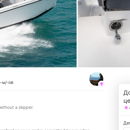
р-ы/-ов
До
ц
 without a skipper.
Да