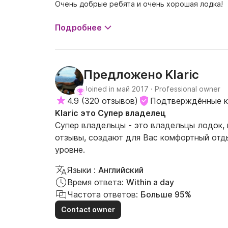
Очень добрые ребята и очень хорошая лодка!
Подробнее
Klaric
Предложено
Joined in май 2017
·
Professional owner
4.9
(
320 отзывов
)
Подтверждённые к
Klaric это Супер владелец
Супер владельцы - это владельцы лодок,
отзывы, создают для Вас комфортный отд
уровне.
Языки :
Английский
Время ответа:
Within a day
Частота ответов:
Больше 95%
Contact owner