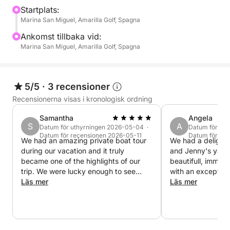
Startplats:
Marina San Miguel, Amarilla Golf, Spagna
Bad- och snorkelstopp i lugna vikar
Ankomst tillbaka vid:
Koppla av ombord med svalkande drycker och
Marina San Miguel, Amarilla Golf, Spagna
snacks
Förklaringar på italienska (och andra språk) om det
5/5
·
3 recensioner
marina livet och kusten
Recensionerna visas i kronologisk ordning
Samantha
Angela
📍 Avgång från: Marina San Miguel (kan ändras
S
A
Datum för uthyrningen 2026-05-04 ·
Datum för ut
beroende på hamn)
Datum för recensionen 2026-05-11
Datum för re
We had an amazing private boat tour
We had a delightf
🕒 Längd: 3 timmar Endast privat charter
during our vacation and it truly
and Jenny's yach
👨‍👩‍👧‍👦 Lämplig för alla – familjer, par och naturälskare
became one of the highlights of our
beautifull, immac
trip. We were lucky enough to see
with an exception
🎟️ Begränsat antal platser – boka nu och upplev
dolphins, enjoy complete relaxation on
Läs mer
interior. It would
Läs mer
board, and the men at the back of the
a long stay on th
Teneriffas hav som aldrig förr!
boat even had the chance to do some
Jenny were super
fishing. Everything was perfectly
very communicativ
arranged — delicious food and drinks,
boat whilst Jenny