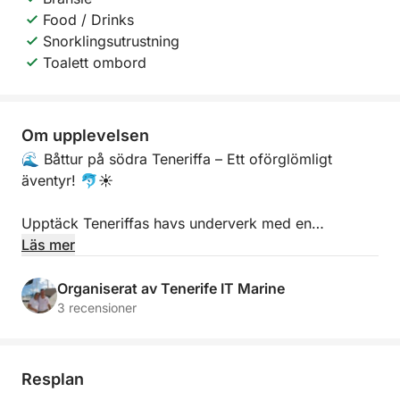
Food / Drinks
Snorklingsutrustning
Toalett ombord
Om upplevelsen
🌊 Båttur på södra Teneriffa – Ett oförglömligt
äventyr! 🐬☀️
Upptäck Teneriffas havs underverk med en
oförglömlig båttur längs öns södra kust! Segla
Läs mer
genom kristallklart vatten, beundra hisnande
landskap och upplev Atlantens vilda natur på nära
Organiserat av Tenerife IT Marine
håll.
3 recensioner
🚤 Vad du kan förvänta dig:
Resplan
Delfin- och valskådning i deras naturliga miljö