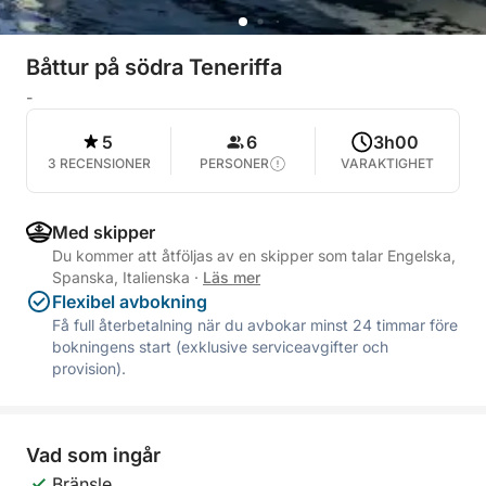
Båttur på södra Teneriffa
-
5
6
3h00
3 RECENSIONER
PERSONER
VARAKTIGHET
Med skipper
Du kommer att åtföljas av en skipper som talar Engelska,
Spanska, Italienska
·
Läs mer
Flexibel avbokning
Få full återbetalning när du avbokar minst 24 timmar före
bokningens start (exklusive serviceavgifter och
provision).
Vad som ingår
Bränsle