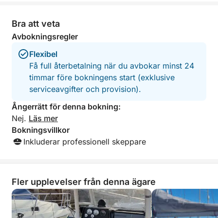
something for everyone, and
with snacks and 
outstanding service from start to finish.
highly reccomend
The crew made us feel completely
outing.
Bra att veta
welcome and taken care of throughout
Avbokningsregler
the entire day. We are incredibly
grateful for this unforgettable and fully
Flexibel
organized experience. Highly
Få full återbetalning när du avbokar minst 24
recommended to anyone looking for a
timmar före bokningens start (exklusive
relaxing, fun, and special day on the
serviceavgifter och provision).
water!
Ångerrätt för denna bokning:
Nej.
Läs mer
Bokningsvillkor
Inkluderar professionell skeppare
Fler upplevelser från denna ägare