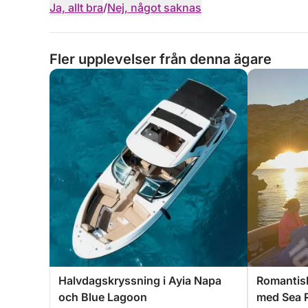
Ja, allt bra
/
Nej, något saknas
Fler upplevelser från denna ägare
Halvdagskryssning i Ayia Napa
Romantis
och Blue Lagoon
med Sea 