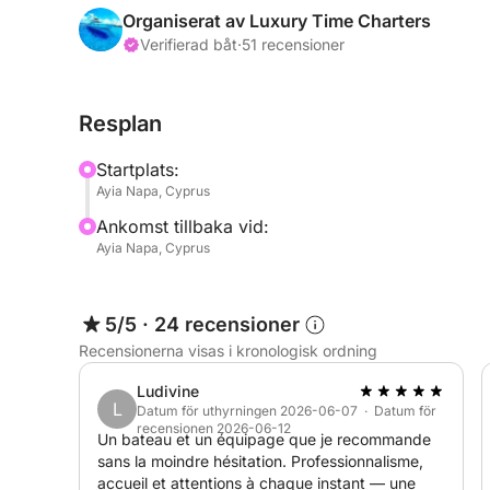
de navigerar på de bästa platserna längs kusten.
Organiserat av Luxury Time Charters
stannar vid gömda vikar och grottor och tar ett 
Verifierad båt
·
51 recensioner
Snorkla, sola eller bara njut av det öppna havet –
spänning!
Resplan
För att göra din upplevelse ännu bättre, njut av 
Startplats:
vatten, tillsammans med ett utsökt urval av färs
Ayia Napa, Cyprus
firar en speciell händelse eller bara njuter av tid
Ankomst tillbaka vid:
motorbåtskryssning en dag fylld av nöje, skratt 
Ayia Napa, Cyprus
Medelhavet.
5/5
·
24 recensioner
Recensionerna visas i kronologisk ordning
Ludivine
L
Datum för uthyrningen 2026-06-07 · Datum för
recensionen 2026-06-12
Un bateau et un équipage que je recommande
sans la moindre hésitation. Professionnalisme,
accueil et attentions à chaque instant — une