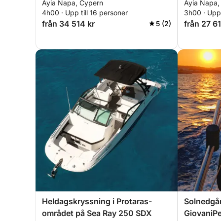
Ayia Napa, Cypern
Ayia Napa,
4h00 · Upp till 16 personer
3h00 · Upp 
från 34 514 kr
från 27 61
5 (2)
Heldagskryssning i Protaras-
Solnedgå
området på Sea Ray 250 SDX
GiovaniPe