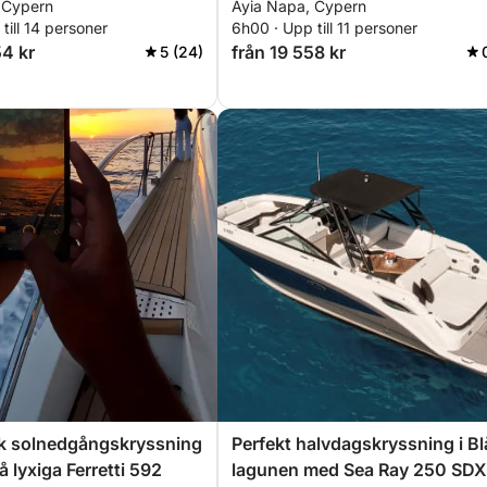
 Cypern
Ayia Napa, Cypern
till 14 personer
6h00 · Upp till 11 personer
54 kr
från 19 558 kr
5 (24)
k solnedgångskryssning
Perfekt halvdagskryssning i Bl
 lyxiga Ferretti 592
lagunen med Sea Ray 250 SDX