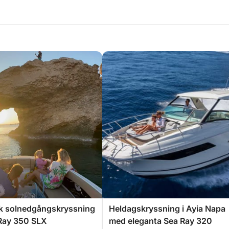
k solnedgångskryssning
Heldagskryssning i Ayia Napa
Ray 350 SLX
med eleganta Sea Ray 320