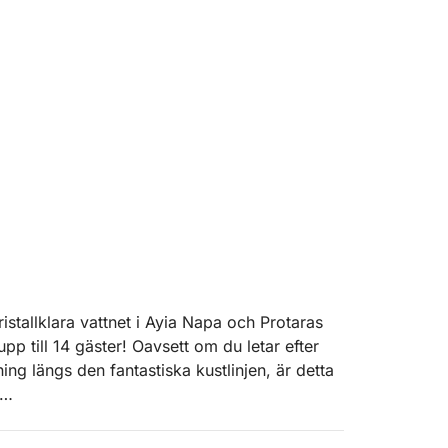
istallklara vattnet i Ayia Napa och Protaras
p till 14 gäster! Oavsett om du letar efter
ng längs den fantastiska kustlinjen, är detta
n tjänst kan du fokusera på att ha kul medan