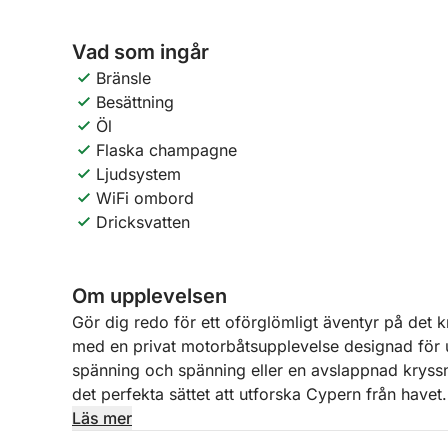
Vad som ingår
Bränsle
Besättning
Öl
Flaska champagne
Ljudsystem
WiFi ombord
Dricksvatten
Om upplevelsen
Gör dig redo för ett oförglömligt äventyr på det kr
med en privat motorbåtsupplevelse designad för up
spänning och spänning eller en avslappnad kryssni
det perfekta sättet att utforska Cypern från havet.
Läs mer
Med en professionell kapten och besättning till di