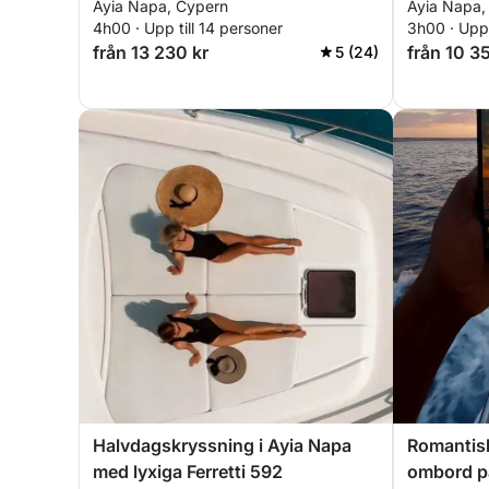
Ayia Napa, Cypern
Ayia Napa,
4h00 · Upp till 14 personer
3h00 · Upp 
från 13 230 kr
från 10 3
5 (24)
Halvdagskryssning i Ayia Napa
Romantis
med lyxiga Ferretti 592
ombord på