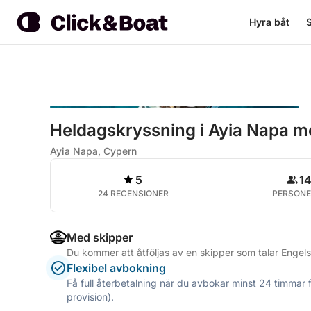
Hyra båt
S
Heldagskryssning i Ayia Napa 
Ayia Napa, Cypern
5
1
24 RECENSIONER
PERSONE
Med skipper
Du kommer att åtföljas av en skipper som talar Engel
Flexibel avbokning
Få full återbetalning när du avbokar minst 24 timmar 
provision).