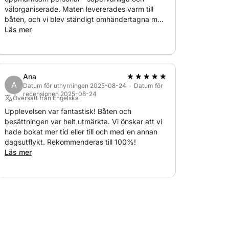
välorganiserade. Maten levererades varm till
båten, och vi blev ständigt omhändertagna med
drycker, snacks, frukt och vatten. Definitivt en
Läs mer
rekommendation, och vi kommer gärna igen.
Tack!
Ana
A
Datum för uthyrningen 2025-08-24 · Datum för
recensionen 2025-08-24
Översatt från Engelska
Upplevelsen var fantastisk! Båten och
besättningen var helt utmärkta. Vi önskar att vi
hade bokat mer tid eller till och med en annan
dagsutflykt. Rekommenderas till 100%!
Läs mer