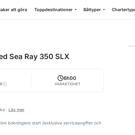
aker att göra
Toppdestinationer
Båttyper
Chartertyp
med Sea Ray 350 SLX
4
6h00
R
VARAKTIGHET
ska
·
Läs mer
före bokningens start (exklusive serviceavgifter och