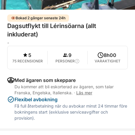
Bokad 2 gånger senaste 24h
Dagsutflykt till Lérinsöarna (allt
inkluderat)
-
5
9
8h00
75 RECENSIONER
PERSONER
VARAKTIGHET
Med ägaren som skeppare
Du kommer att bli eskorterad av ägaren, som talar
Franska, Engelska, Italienska.
·
Läs mer
Flexibel avbokning
Få full återbetalning när du avbokar minst 24 timmar före
bokningens start (exklusive serviceavgifter och
provision).