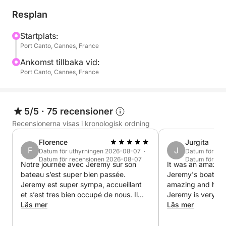
Upp till 9 personer kan delta i denna utflykt.
Resplan
Med 20 års erfarenhet som kock i handelsflottan
Startplats:
Port Canto, Cannes, France
välkomnar jag dig ombord för en trevlig dag med
avkoppling, utforskande av kusten och utsökt mat.
Ankomst tillbaka vid:
Port Canto, Cannes, France
🛟 Utrustning ombord: grill, paddleboard, fenor,
mask, snorkel och uppblåsbar dykduk.
5/5
·
75 recensioner
För frågor eller ytterligare information, vänligen
Recensionerna visas i kronologisk ordning
kontakta mig via privat meddelande på Click&Boat.
Florence
Jurgita
F
J
Datum för uthyrningen 2026-08-07 ·
Datum för ut
Vi ses snart för ett underbart äventyr till sjöss!
Datum för recensionen 2026-08-07
Datum för re
Notre journée avec Jeremy sur son
It was an amazing
bateau s’est super bien passée.
Jeremy's boat ☺️
Jeremy
Jeremy est super sympa, accueillant
amazing and had 
et s’est tres bien occupé de nous. Il
Jeremy is very nic
nous a préparé un bbq comme un 🧑‍🍳
Läs mer
welcoming. Than
Läs mer
chef! Nous avons fait du paddle et du
snorkelling grace au matériel