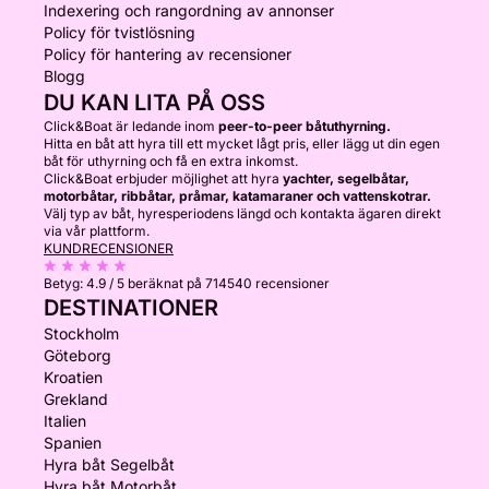
Indexering och rangordning av annonser
Policy för tvistlösning
Policy för hantering av recensioner
Blogg
DU KAN LITA PÅ OSS
Click&Boat är ledande inom
peer-to-peer båtuthyrning.
Hitta en båt att hyra till ett mycket lågt pris, eller lägg ut din egen
båt för uthyrning och få en extra inkomst.
Click&Boat erbjuder möjlighet att hyra
yachter, segelbåtar,
motorbåtar, ribbåtar, pråmar, katamaraner och vattenskotrar.
Välj typ av båt, hyresperiodens längd och kontakta ägaren direkt
via vår plattform.
KUNDRECENSIONER
Betyg:
4.9 / 5
beräknat på 714540 recensioner
DESTINATIONER
Stockholm
Göteborg
Kroatien
Grekland
Italien
Spanien
Hyra båt Segelbåt
Hyra båt Motorbåt