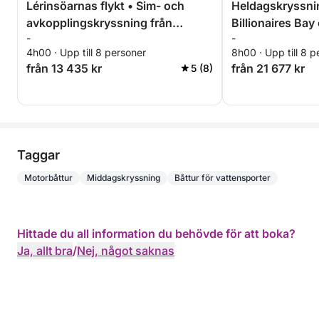
Lérinsöarnas flykt • Sim- och
Heldagskryssnin
avkopplingskryssning från
Billionaires Ba
-
-
Cannes
Mer
4h00 · Upp till 8 personer
8h00 · Upp till 8 p
från 13 435 kr
från 21 677 kr
5 (8)
Taggar
Motorbåttur
Middagskryssning
Båttur för vattensporter
Hittade du all information du behövde för att boka?
Ja, allt bra
/
Nej, något saknas