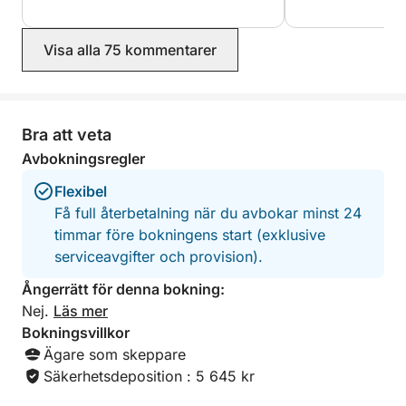
disponible à bord et avons passé un
excellent moment pendant cette
Visa alla 75 kommentarer
excursion.
Bra att veta
Avbokningsregler
Flexibel
Få full återbetalning när du avbokar minst 24
timmar före bokningens start (exklusive
serviceavgifter och provision).
Ångerrätt för denna bokning:
Nej.
Läs mer
Bokningsvillkor
Ägare som skeppare
Säkerhetsdeposition : 5 645 kr