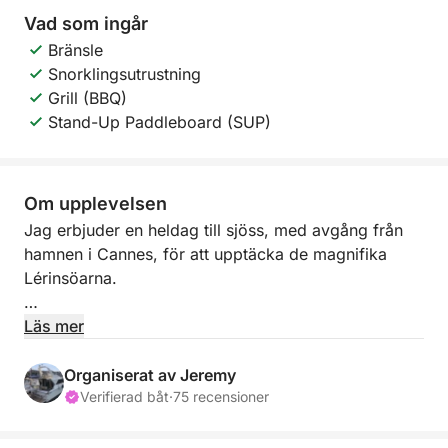
Vad som ingår
Bränsle
Snorklingsutrustning
Grill (BBQ)
Stand-Up Paddleboard (SUP)
Om upplevelsen
Jag erbjuder en heldag till sjöss, med avgång från
hamnen i Cannes, för att upptäcka de magnifika
Lérinsöarna.
På agendan: sol, turkost vatten, paddleboarding,
Läs mer
snorkling och kanske en promenad runt öarna i
slutet av dagen.
Organiserat av Jeremy
Verifierad båt
·
75 recensioner
Allt detta utan extra kostnad: skeppare och bränsle
ingår 😉