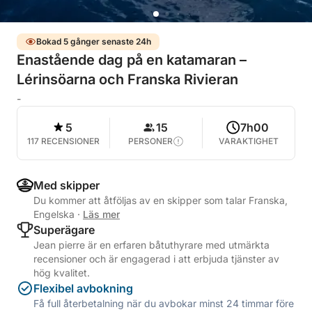
Bokad 5 gånger senaste 24h
Enastående dag på en katamaran –
Lérinsöarna och Franska Rivieran
-
5
15
7h00
117 RECENSIONER
PERSONER
VARAKTIGHET
Med skipper
Du kommer att åtföljas av en skipper som talar Franska,
Engelska
·
Läs mer
Superägare
Jean pierre är en erfaren båtuthyrare med utmärkta
recensioner och är engagerad i att erbjuda tjänster av
hög kvalitet.
Flexibel avbokning
Få full återbetalning när du avbokar minst 24 timmar före