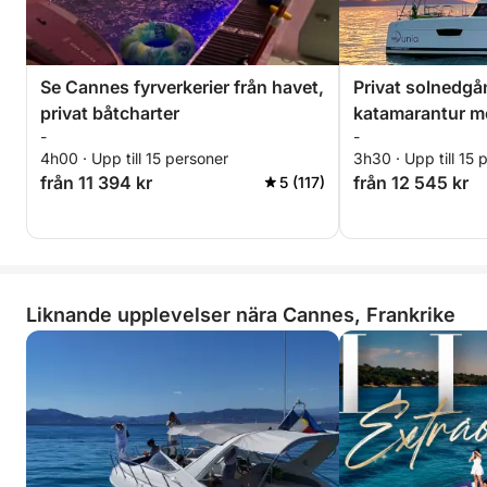
Se Cannes fyrverkerier från havet,
Privat solnedgå
privat båtcharter
katamarantur me
-
-
stjärnorna
4h00 · Upp till 15 personer
3h30 · Upp till 15 
från 11 394 kr
från 12 545 kr
5 (117)
Liknande upplevelser nära Cannes, Frankrike