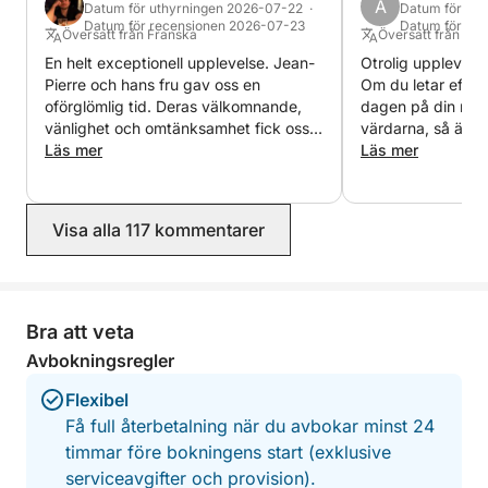
A
Datum för uthyrningen 2026-07-22 ·
Datum för uth
skräddarsydda resa.
Datum för recensionen 2026-07-23
Datum för re
Översatt från Franska
Översatt från Eng
En helt exceptionell upplevelse. Jean-
Otrolig upplevel
Vi ser fram emot att välkomna dig ombord,
Pierre och hans fru gav oss en
Om du letar efte
Stephane & Jean-Pierre
oförglömlig tid. Deras välkomnande,
dagen på din res
vänlighet och omtänksamhet fick oss
värdarna, så är d
att känna oss som vänner snarare än
Läs mer
Läs mer
kunder. Allt var perfekt organiserat i en
vänlig och elegant atmosfär.
Fyrverkerierna som sågs från båten
Visa alla 117 kommentarer
var helt enkelt magiska. Tack än en
gång för denna underbara kväll, som
vi kommer att vårda för alltid. Vi
kommer gärna tillbaka och
rekommenderar helhjärtat denna
Bra att veta
upplevelse!
Avbokningsregler
Flexibel
Få full återbetalning när du avbokar minst 24
timmar före bokningens start (exklusive
serviceavgifter och provision).