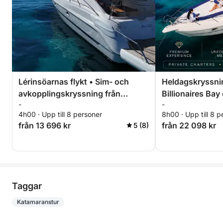
Lérinsöarnas flykt • Sim- och
Heldagskryssnin
avkopplingskryssning från
Billionaires Ba
-
-
Cannes
Mer
4h00 · Upp till 8 personer
8h00 · Upp till 8 p
från 13 696 kr
från 22 098 kr
5 (8)
Taggar
Katamaranstur