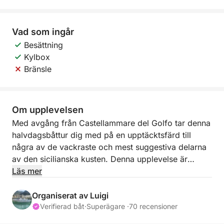
Vad som ingår
Besättning
Kylbox
Bränsle
Om upplevelsen
Med avgång från Castellammare del Golfo tar denna
halvdagsbåttur dig med på en upptäcktsfärd till
några av de vackraste och mest suggestiva delarna
av den sicilianska kusten. Denna upplevelse är
utformad för dig som vill uppleva havet genom
Läs mer
avkoppling, spektakulära vyer och stopp i
kristallklart vatten.
Organiserat av Luigi
Verifierad båt
·
Superägare ·
70 recensioner
Seglingen börjar, passerar vikar, bukter och unika