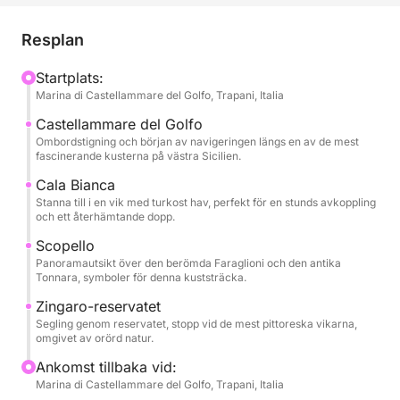
naturvyer, tills vi når Cala Bianca, en av de mest
älskade vikarna i området, känd för havets intensiva
Resplan
färg och sin lugna atmosfär. Här verkar tiden sakta
ner och erbjuder det perfekta tillfället att njuta av
Startplats:
Marina di Castellammare del Golfo, Trapani, Italia
kustens skönhet.
Castellammare del Golfo
Turen fortsätter mot Scopello, en ikonisk plats i
Ombordstigning och början av navigeringen längs en av de mest
fascinerande kusterna på västra Sicilien.
västra Sicilien, känd för sina raukar och det gamla
tonfiskfisket med utsikt över havet. Denna
Cala Bianca
Stanna till i en vik med turkost hav, perfekt för en stunds avkoppling
kuststräcka utstrålar autentisk charm, perfekt för att
och ett återhämtande dopp.
ta oförglömliga foton och bli fängslad av
Scopello
landskapet.
Panoramautsikt över den berömda Faraglioni och den antika
Tonnara, symboler för denna kuststräcka.
Slutligen når vi det fantastiska naturreservatet
Zingaro-reservatet
Zingaro, där orörd natur möter ett klart, glittrande
Segling genom reservatet, stopp vid de mest pittoreska vikarna,
hav. Utflykten inkluderar stopp för bad och
omgivet av orörd natur.
avkoppling innan den återvänder till Castellammare
Ankomst tillbaka vid:
del Golfo, med Siciliens vackraste färger i dina
Marina di Castellammare del Golfo, Trapani, Italia
ögon.