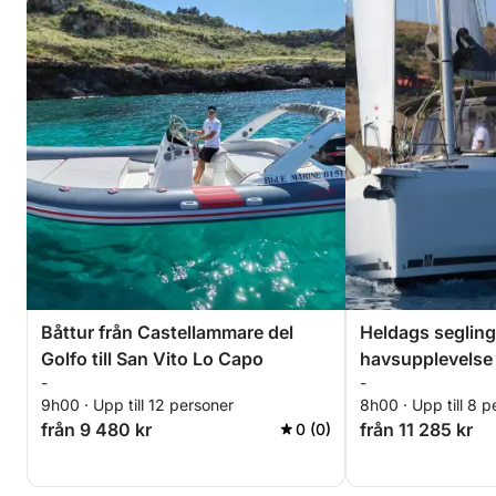
Båttur från Castellammare del
Heldags seglin
Golfo till San Vito Lo Capo
havsupplevelse 
-
-
naturreservat
9h00 · Upp till 12 personer
8h00 · Upp till 8 p
från 9 480 kr
från 11 285 kr
0 (0)