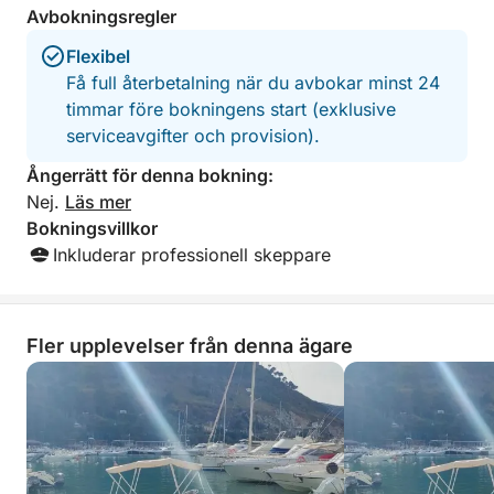
var mycket obehag
Avbokningsregler
fick båten lade vi 
Där lossnade anka
Flexibel
kunde inte hittas.
Få full återbetalning när du avbokar minst 24
kunde vi tyvärr int
timmar före bokningens start (exklusive
på fler snorkeltur
serviceavgifter och provision).
tillbaka båten skul
ankaret. Vi vägra
Ångerrätt för denna bokning:
var vårt fel. Som
Nej.
Läs mer
vara säkra på att 
och att vi kan an
Bokningsvillkor
att oroa oss för a
Inkluderar professionell skeppare
Anställda sa att vi
vår legitimation f
Först när vi hotad
fick jag tillbaka m
Fler upplevelser från denna ägare
allt väldigt obehag