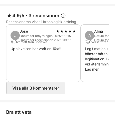
4.9/5
·
3 recensioner
Recensionerna visas i kronologisk ordning
Jose
Alina
J
A
Datum för uthyrningen 2025-09-15 ·
Datum för ut
Datum för recensionen 2025-09-16
Datum för re
Översatt från Spanska
Översatt från Tys
Upplevelsen har varit en 10:a!!
Legitimation konfisker
hämtar båten mås
legitimation. Leg
vid återlämning ef
betala för ankaret
Läs mer
ordentligt säkrat.
överenskomna pla
hitta platsen där 
Visa alla 3 kommentarer
Vi skickades till
bara för att uppt
som hade skickat o
person att prata 
barn med oss. Hel
Bra att veta