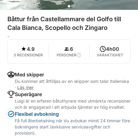
Båttur från Castellammare del Golfo till
Cala Bianca, Scopello och Zingaro
-
4.9
6
4h00
3 RECENSIONER
PERSONER
VARAKTIGHET
Med skipper
Du kommer att åtföljas av en skipper som talar Italienska
·
Läs mer
Superägare
Luigi är en erfaren båtuthyrare med utmärkta recensioner
och är engagerad i att erbjuda tjänster av hög kvalitet.
Flexibel avbokning
Få full återbetalning när du avbokar minst 24 timmar före
bokningens start (exklusive serviceavgifter och
provision).