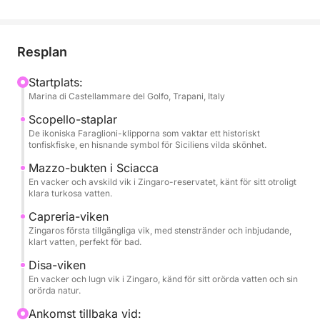
Ditt otroliga halvdagsäventyr börjar med en härlig
aperitif när vi sätter segel och färdas mot den
majestätiska Faraglioni di Scopello, där du kommer
Resplan
att förundras över dessa ikoniska klippor.
Startplats:
Marina di Castellammare del Golfo, Trapani, Italy
Vi navigerar sedan längs den fantastiska kustlinjen i
Zingaro-reservatet och gör stopp vid pittoreska
Scopello-staplar
vikar som Cala Mazzo di Sciacca, Cala Capreria och
De ikoniska Faraglioni-klipporna som vaktar ett historiskt
tonfiskfiske, en hisnande symbol för Siciliens vilda skönhet.
Cala della Disa. Varje stopp erbjuder orört,
kristallklart vatten som är perfekt för uppfriskande
Mazzo-bukten i Sciacca
En vacker och avskild vik i Zingaro-reservatet, känt för sitt otroligt
dopp och uppfriskande snorkelsessioner mitt bland
klara turkosa vatten.
fantastiskt marint liv.
Capreria-viken
Zingaros första tillgängliga vik, med stenstränder och inbjudande,
Under hela turen har du tillgång till uppfriskande
klart vatten, perfekt för bad.
vatten, kyld öl och fint vin, allt medan du njuter av
Disa-viken
ett trevligt ljudsystem ombord.
En vacker och lugn vik i Zingaro, känd för sitt orörda vatten och sin
orörda natur.
Det som verkligen skiljer denna tur till
Ankomst tillbaka vid: