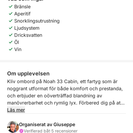
Bränsle
Aperitif
Snorklingsutrustning
Ljudsystem
Dricksvatten
Öl
Vin
Om upplevelsen
Kliv ombord på Noah 33 Cabin, ett fartyg som är
noggrant utformat för både komfort och prestanda,
och erbjuder en oöverträffad blandning av
manövrerbarhet och rymlig lyx. Förbered dig på att
fördjupa dig i en exklusiv halvdagsutflykt till den
Läs mer
hisnande naturliga skönheten i Siciliens Zingaro
naturreservat, en verkligt unik upplevelse.
Organiserat av Giuseppe
Verifierad båt
·
5 recensioner