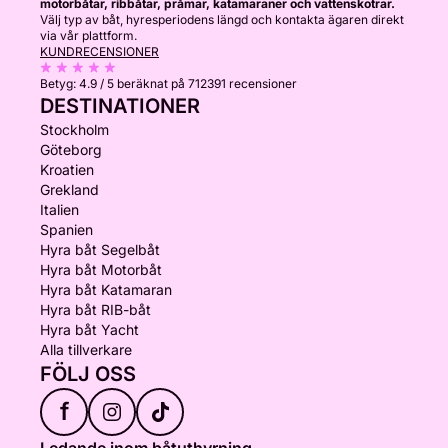
motorbåtar, ribbåtar, pråmar, katamaraner och vattenskotrar.
Välj typ av båt, hyresperiodens längd och kontakta ägaren direkt
via vår plattform.
KUNDRECENSIONER
Betyg:
4.9 / 5
beräknat på 712391 recensioner
DESTINATIONER
Stockholm
Göteborg
Kroatien
Grekland
Italien
Spanien
Hyra båt Segelbåt
Hyra båt Motorbåt
Hyra båt Katamaran
Hyra båt RIB-båt
Hyra båt Yacht
Alla tillverkare
FÖLJ OSS
f