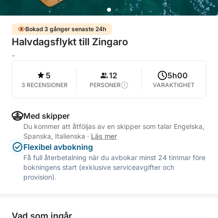
Bokad 3 gånger senaste 24h
Halvdagsflykt till Zingaro
-
5
12
5h00
3 RECENSIONER
PERSONER
VARAKTIGHET
Med skipper
Du kommer att åtföljas av en skipper som talar Engelska,
Spanska, Italienska
·
Läs mer
Flexibel avbokning
Få full återbetalning när du avbokar minst 24 timmar före
bokningens start (exklusive serviceavgifter och
provision).
Vad som ingår