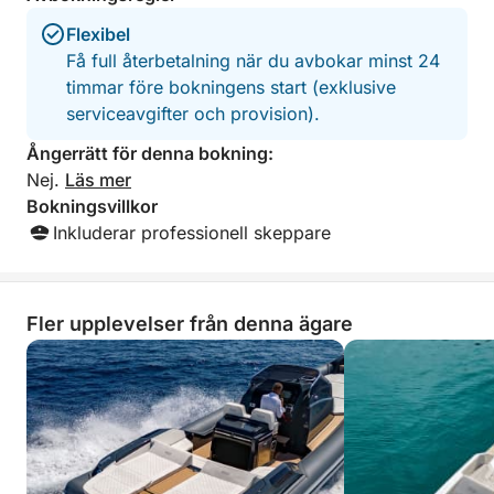
inklusive en aperitif och gott om snorkelmöjligheter,
bråttom – han lä
Flexibel
länge vi ville stan
lyfter din upplevelse långt utöver det vanliga. Detta
Stoppen var vackr
Få full återbetalning när du avbokar minst 24
är din chans att upptäcka Medelhavets mest
mycket av området
timmar före bokningens start (exklusive
fascinerande skyddade område i oöverträffad
ännu bättre än vi
serviceavgifter och provision).
komfort och stil, även med begränsad tid.
Rekommenderar s
Marco – en verklig
Ångerrätt för denna bokning:
upplevelse! Han h
Nej.
Läs mer
boka en lokal restaura
Bokningsvillkor
Marco!!!
Inkluderar professionell skeppare
Fler upplevelser från denna ägare