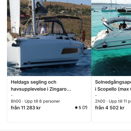
Heldags segling och
Solnedgångsaper
havsupplevelse i Zingaro
i Scopello (max
-
-
naturreservat
8h00 · Upp till 8 personer
2h00 · Upp till 11 
från 11 283 kr
från 4 502 kr
5 (7)