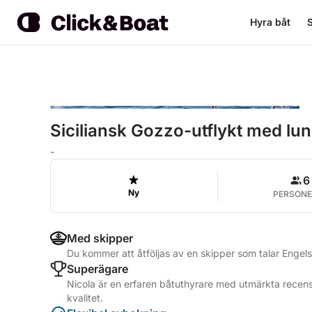
Hyra båt
S
Siciliansk Gozzo-utflykt med lu
-
6
Ny
PERSONE
Med skipper
Du kommer att åtföljas av en skipper som talar Engels
Superägare
Nicola är en erfaren båtuthyrare med utmärkta recens
kvalitet.