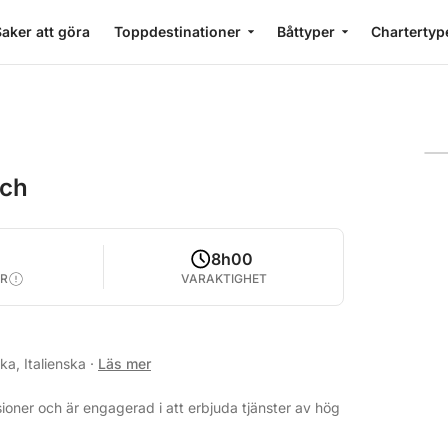
aker att göra
Toppdestinationer
Båttyper
Chartertyp
nch
8h00
R
VARAKTIGHET
ka, Italienska
·
Läs mer
ioner och är engagerad i att erbjuda tjänster av hög