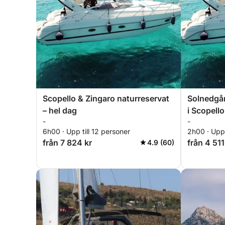
Scopello & Zingaro naturreservat
Solnedgån
– hel dag
i Scopell
-
-
6h00 · Upp till 12 personer
2h00 · Upp 
från 7 824 kr
från 4 511
4.9 (60)