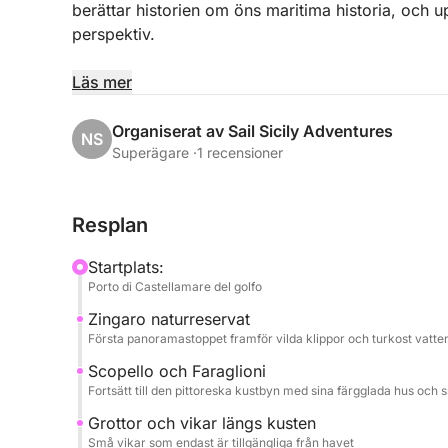
berättar historien om öns maritima historia, och u
perspektiv.
Kryssningen följer norra kusten, med natursköna st
Läs mer
Palermos jugendstil; Vergine Maria, en pittoresk k
vatten och sin gyllene strand.
Organiserat av Sail Sicily Adventures
NS
Superägare ·
1 recensioner
Under utflykten kan du koppla av och njuta av have
vattnet, njuta av solen och höra historier från nä
Resplan
En lunch med typiska sicilianska produkter serv
Startplats:
drycker, för att fullända upplevelsen med autentis
Porto di Castellamare del golfo
Zingaro naturreservat
En idealisk aktivitet för par, familjer och små gr
Första panoramastoppet framför vilda klippor och turkost vatte
Palermos kust mitt bland tradition, smak och skön
Scopello och Faraglioni
Fortsätt till den pittoreska kustbyn med sina färgglada hus och s
Grottor och vikar längs kusten
Små vikar som endast är tillgängliga från havet