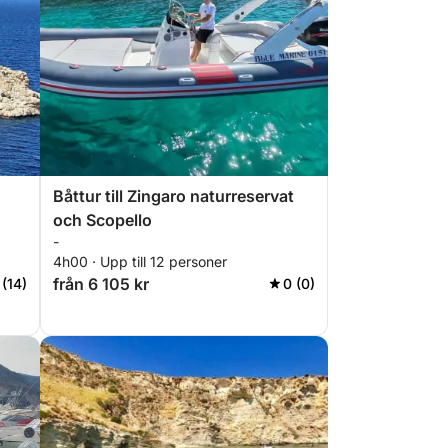
Båttur till Zingaro naturreservat
och Scopello
-
4h00 · Upp till 12 personer
från 6 105 kr
 (14)
0 (0)