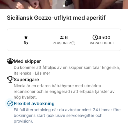
Siciliansk Gozzo-utflykt med aperitif
-
6
4h00
Ny
PERSONER
VARAKTIGHET
Med skipper
Du kommer att åtföljas av en skipper som talar Engelska,
Italienska
·
Läs mer
Superägare
Nicola är en erfaren båtuthyrare med utmärkta
recensioner och är engagerad i att erbjuda tjänster av
hög kvalitet.
Flexibel avbokning
Få full återbetalning när du avbokar minst 24 timmar före
bokningens start (exklusive serviceavgifter och
provision).