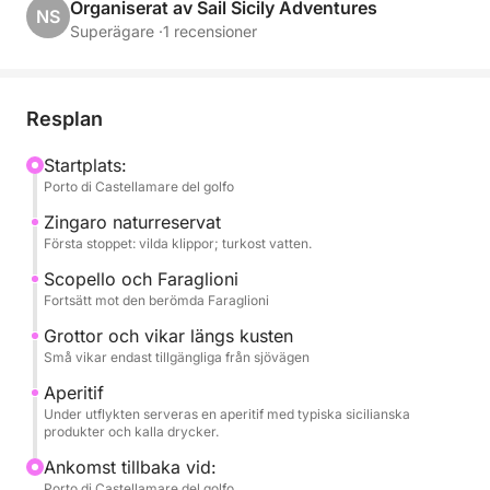
Kryssningen följer norra kusten, med natursköna
Organiserat av Sail Sicily Adventures
NS
stopp vid Villa Igiea, en raffinerad symbol för
Superägare ·
1 recensioner
Palermos jugendstil; Vergine Maria, en pittoresk
kustby; och Mondello, känd för sitt turkosa vatten
och sin gyllene strand.
Resplan
Under utflykten kan du koppla av och njuta av havet,
Startplats:
Porto di Castellamare del golfo
med möjlighet att simma i det kristallklara vattnet,
njuta av solen och höra historier från närområdet.
Zingaro naturreservat
Första stoppet: vilda klippor; turkost vatten.
En aperitif eller lunch med typiska sicilianska
Scopello och Faraglioni
produkter, tillsammans med uppfriskande drycker,
Fortsätt mot den berömda Faraglioni
serveras ombord, vilket fulländar upplevelsen med
Grottor och vikar längs kusten
autentiska smaker från lokal tradition.
Små vikar endast tillgängliga från sjövägen
Aperitif
En idealisk aktivitet för par, familjer och små
Under utflykten serveras en aperitif med typiska sicilianska
grupper, perfekt för dem som vill uppleva Palermos
produkter och kalla drycker.
kust mitt bland tradition, smak och skönhet.
Ankomst tillbaka vid:
Porto di Castellamare del golfo