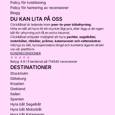
Policy för tvistlösning
Policy för hantering av recensioner
Blogg
DU KAN LITA PÅ OSS
Click&Boat är ledande inom
peer-to-peer båtuthyrning.
Hitta en båt att hyra till ett mycket lågt pris, eller lägg ut din egen
båt för uthyrning och få en extra inkomst.
Click&Boat erbjuder möjlighet att hyra
yachter, segelbåtar,
motorbåtar, ribbåtar, pråmar, katamaraner och vattenskotrar.
Välj typ av båt, hyresperiodens längd och kontakta ägaren direkt
via vår plattform.
KUNDRECENSIONER
Betyg:
4.9 / 5
beräknat på 714540 recensioner
DESTINATIONER
Stockholm
Göteborg
Kroatien
Grekland
Italien
Spanien
Hyra båt Segelbåt
Hyra båt Motorbåt
Hyra båt Katamaran