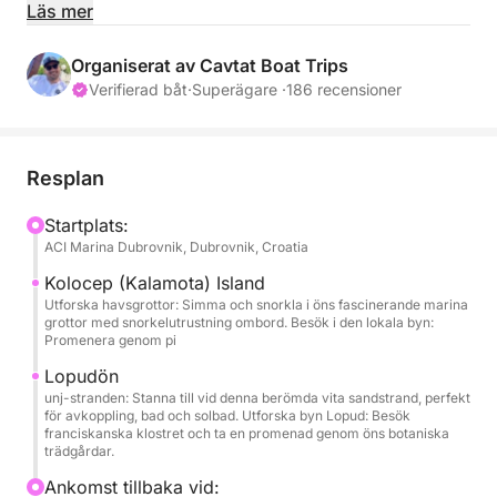
pittoreska byar. Denna exklusiva upplevelse erbjuder
Läs mer
en personlig resplan som låter dig besöka några av
de vackraste och mest fridfulla platserna i Adriatiska
Organiserat av Cavtat Boat Trips
havet.
Verifierad båt
·
Superägare ·
186 recensioner
Det första stoppet är ön Koločep (Kalamota), känd
för sina havsgrottor och orörda stränder. Här kan du
Resplan
simma, snorkla eller helt enkelt njuta av det hisnande
landskapet.
Startplats:
ACI Marina Dubrovnik, Dubrovnik, Croatia
Därefter fortsätter turen till ön Lopud, hem till den
Kolocep (Kalamota) Island
berömda Šunj-stranden, känd för sin mjuka vita sand
Utforska havsgrottor: Simma och snorkla i öns fascinerande marina
grottor med snorkelutrustning ombord. Besök i den lokala byn:
och grunda vatten, vilket gör den till en idealisk plats
Promenera genom pi
för avkoppling. Besökare kan också ta en promenad
Lopudön
genom byn Lopud och upptäcka dess franciskanska
unj-stranden: Stanna till vid denna berömda vita sandstrand, perfekt
kloster och botaniska trädgårdar.
för avkoppling, bad och solbad. Utforska byn Lopud: Besök
franciskanska klostret och ta en promenad genom öns botaniska
trädgårdar.
Med en professionell skeppare som guidar turen kan
Ankomst tillbaka vid:
du njuta av en smidig och stressfri upplevelse. Båten