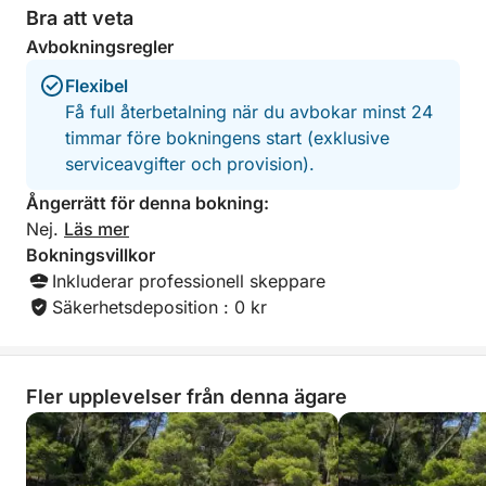
made it seem like
Bra att veta
favor. That was unsavory and a poor
Avbokningsregler
contrast to the act
with Ivan.
Flexibel
Få full återbetalning när du avbokar minst 24
timmar före bokningens start (exklusive
serviceavgifter och provision).
Ångerrätt för denna bokning:
Nej.
Läs mer
Bokningsvillkor
Inkluderar professionell skeppare
Säkerhetsdeposition : 0 kr
Fler upplevelser från denna ägare