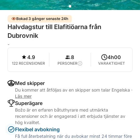
Bokad 3 gånger senaste 24h
Halvdagstur till Elafitiöarna från
Dubrovnik
-
4.9
8
4h00
122 RECENSIONER
PERSONER
VARAKTIGHET
Med skipper
Du kommer att åtföljas av en skipper som talar Engelska
·
Läs mer
Superägare
Božo är en erfaren båtuthyrare med utmärkta
recensioner och är engagerad i att erbjuda tjänster av
hög kvalitet.
Flexibel avbokning
Få full återbetalning när du avbokar minst 24 timmar före