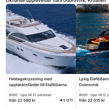
Liknande upplevelser nära Dubrovnik, Kroatien
Heldagskryssning med
Lyxig Elafitiöar
upptäcktsfärder till Elafitiöarna
Dubrovnik
-
-
8h00 · Upp till 12 personer
8h00 · Upp till 12 
från 22 580 kr
från 22 015 kr
5 (27)