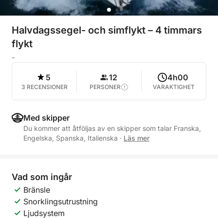
Halvdagssegel- och simflykt – 4 timmars
flykt
-
5
12
4h00
3 RECENSIONER
PERSONER
VARAKTIGHET
Med skipper
Du kommer att åtföljas av en skipper som talar Franska,
Engelska, Spanska, Italienska
·
Läs mer
Vad som ingår
Bränsle
Snorklingsutrustning
Ljudsystem