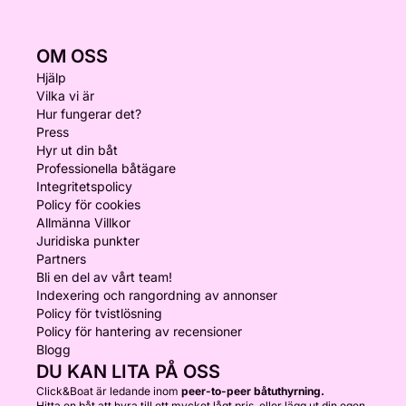
OM OSS
Hjälp
Vilka vi är
Hur fungerar det?
Press
Hyr ut din båt
Professionella båtägare
Integritetspolicy
Policy för cookies
Allmänna Villkor
Juridiska punkter
Partners
Bli en del av vårt team!
Indexering och rangordning av annonser
Policy för tvistlösning
Policy för hantering av recensioner
Blogg
DU KAN LITA PÅ OSS
Click&Boat är ledande inom
peer-to-peer båtuthyrning.
Hitta en båt att hyra till ett mycket lågt pris, eller lägg ut din egen