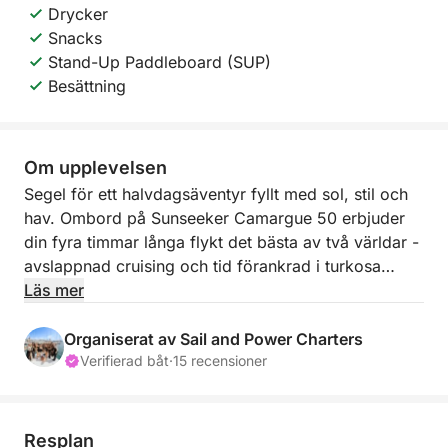
Drycker
Snacks
Stand-Up Paddleboard (SUP)
Besättning
Om upplevelsen
Segel för ett halvdagsäventyr fyllt med sol, stil och
hav. Ombord på Sunseeker Camargue 50 erbjuder
din fyra timmar långa flykt det bästa av två världar -
avslappnad cruising och tid förankrad i turkosa
vatten för simning, paddleboard och insupning av
Läs mer
Medelhavets magi.
Organiserat av Sail and Power Charters
Resan börjar från Estepona, där du kommer att
Verifierad båt
·
15 recensioner
välkomnas ombord på denna kraftfulla, eleganta båt.
Kryssa söderut mot Duquesa eller Sotogrande och ta
in kusten med en drink i handen och musik som
Resplan