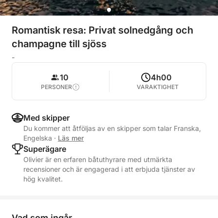
Romantisk resa: Privat solnedgång och
champagne till sjöss
-
10
4h00
PERSONER
VARAKTIGHET
Med skipper
Du kommer att åtföljas av en skipper som talar Franska,
Engelska
·
Läs mer
Superägare
Olivier är en erfaren båtuthyrare med utmärkta
recensioner och är engagerad i att erbjuda tjänster av
hög kvalitet.
Vad som ingår