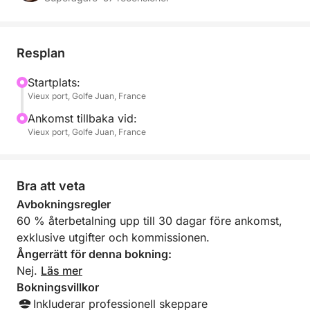
Ditt skräddarsydda program:
Avgång sent på eftermiddagen: Vi sätter segel när
ljuset blir gyllene för en lugn kryssning längs kusten.
Resplan
Den perfekta platsen: Vi kastar ankar i en lugn vik
Startplats:
Vieux port, Golfe Juan, France
(Miljardärsbukten eller mellan Lérinsöarna) för att
beundra solnedgången bakom Esterelbergen.
Ankomst tillbaka vid:
Vieux port, Golfe Juan, France
Premiumaperitif: Njut av en kyld flaska champagne,
tillsammans med lokala delikatesser, vaggad av
vattnets mjuka kluckande.
Bra att veta
Avbokningsregler
Solnedgångsdopp: För de mer äventyrliga, dyk ner i
60 % återbetalning upp till 30 dagar före ankomst,
lugna vatten och njut av havets absoluta tystnad i
exklusive utgifter och kommissionen.
slutet av dagen.
Ångerrätt för denna bokning:
Nej.
Läs mer
- Vad ingår:
Bokningsvillkor
Professionell skeppare (diskret och uppmärksam på
Inkluderar professionell skeppare