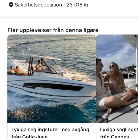
dina behov).
Säkerhetsdeposition : 23 018 kr
Flaska champagne (eller rosévin från Provence, ditt
val).
Fler upplevelser från denna ägare
Förrättstallrik med färska produkter.
Anpassningsbar bakgrundsmusik (Bluetooth-
anslutning ombord).
Bränsle ingår (för fullständig sinnesro).
Lyxiga seglingsturer med avgång
Lyxiga seglings
från Golfe Juan
från Cannes