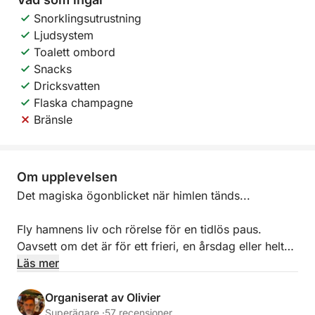
Snorklingsutrustning
Ljudsystem
Toalett ombord
Snacks
Dricksvatten
Flaska champagne
Bränsle
Om upplevelsen
Det magiska ögonblicket när himlen tänds...
Fly hamnens liv och rörelse för en tidlös paus.
Oavsett om det är för ett frieri, en årsdag eller helt
enkelt nöjet att vara tillsammans, erbjuder jag en
Läs mer
intim seglingsupplevelse till de vackraste platserna
på den franska rivieran.
Organiserat av Olivier
Superägare ·
57 recensioner