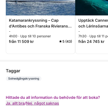
Katamarankryssning – Cap
Upptäck Cannes
d’Antibes och Franska Rivierans
och Lérinsöarna
-
-
turkosa vatten
4h00 · Upp till 10 personer
7h30 · Upp till 11 
från 11 509 kr
från 24 745 kr
5 (43)
Taggar
Solnedgångskryssning
Hittade du all information du behövde för att boka?
Ja, allt bra
/
Nej, något saknas