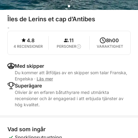
Îles de Lerins et cap d’Antibes
-
4.8
11
8h00
4 RECENSIONER
PERSONER
VARAKTIGHET
Med skipper
Du kommer att åtföljas av en skipper som talar Franska,
Engelska
·
Läs mer
Superägare
Olivier är en erfaren båtuthyrare med utmärkta
recensioner och är engagerad i att erbjuda tjänster av
hög kvalitet.
Vad som ingår
Snorklingsutrustning