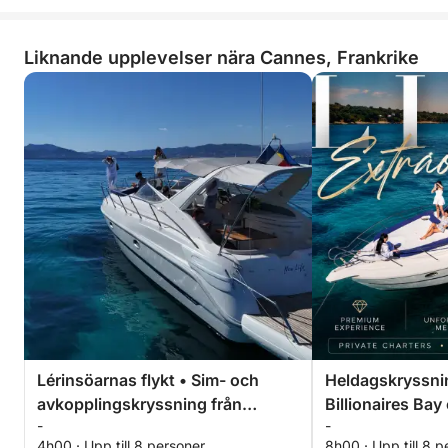
Liknande upplevelser nära Cannes, Frankrike
Lérinsöarnas flykt • Sim- och
Heldagskryssnin
avkopplingskryssning från
Billionaires Ba
-
-
Cannes
Mer
4h00 · Upp till 8 personer
8h00 · Upp till 8 p