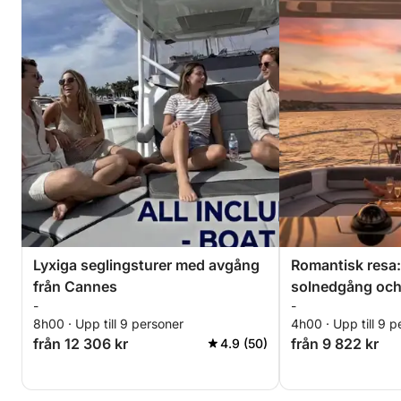
Lyxiga seglingsturer med avgång
Romantisk resa:
från Cannes
solnedgång och
-
-
sjöss
8h00 · Upp till 9 personer
4h00 · Upp till 9 p
från 12 306 kr
från 9 822 kr
4.9 (50)