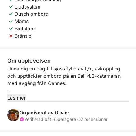
Ljudsystem
Dusch ombord
Moms
Badstopp
Bränsle
Om upplevelsen
Unna dig en dag till sjöss fylld av lyx, avkoppling
och upptäckter ombord på en Bali 4.2-katamaran,
med avgång från Cannes.
Avgång kl. 10:00 – Välkommen ombord
Läs mer
Gå ombord från Port Canto och låt din
professionella skeppare guida dig. Sätt segel mot
Organiserat av Olivier
det kristallklara vattnet på Lérinsöarna, en naturlig
Verifierad båt
·
Superägare ·
57 recensioner
juvel mittemot Croisetten.