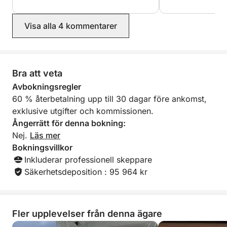
Återresa till Cannes – 18:00
En lugn seglats tillbaka till Cannes, ankomst 18:00,
med oförglömliga minnen.
Visa alla 4 kommentarer
⸻
Bra att veta
Ingår i paketet:
Avbokningsregler
• Privat Bali 4.2 katamaran
60 % återbetalning upp till 30 dagar före ankomst,
• Professionell skeppare
exklusive utgifter och kommissionen.
• Läsk ombord
Ångerrätt för denna bokning:
• Bränsle ingår
Nej.
Läs mer
• Heldag (10:00 – 18:00)
Bokningsvillkor
Inkluderar professionell skeppare
En förstklassig medelhavsupplevelse, perfekt för
Säkerhetsdeposition : 95 964 kr
par, vänner eller familjer, för att upptäcka de
vackraste platserna på den franska rivieran från
havet.
Fler upplevelser från denna ägare