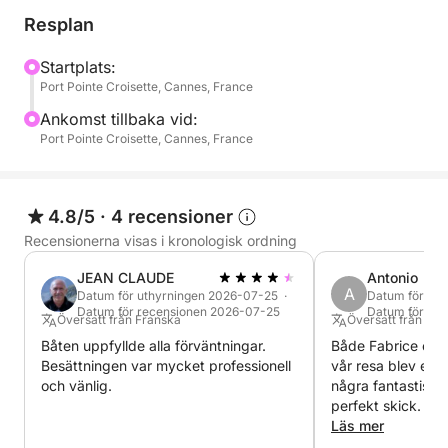
Bad och avkoppling vid öarna
Resplan
Ankra i avskilda vikar för att njuta av havet fullt ut:
simning, avkoppling på Bali 4.2:ans rymliga däck
Startplats:
Port Pointe Croisette, Cannes, France
och trevliga stunder ombord. Läsk ingår för att
förstärka denna avkopplande paus.
Ankomst tillbaka vid:
Port Pointe Croisette, Cannes, France
Besök på undervattensmuseet
Fortsätt upplevelsen med ett unikt besök på Cannes
undervattensmuseum. Fenor, mask och snorkel är
4.8/5
·
4 recensioner
allt du behöver för att beundra
Recensionerna visas i kronologisk ordning
undervattensskulpturerna i en exceptionell miljö.
JEAN CLAUDE
Antonio
A
Datum för uthyrningen 2026-07-25 ·
Datum för ut
Miljardärsbukten
Datum för recensionen 2026-07-25
Datum för re
Översatt från Franska
Översatt från Sp
På eftermiddagen seglar vi till den legendariska
Båten uppfyllde alla förväntningar.
Både Fabrice och 
Miljardärsbukten. En elegant ankringsplats, inbäddad
Besättningen var mycket professionell
vår resa blev exce
mellan lyxvillor och turkost vatten, perfekt för ett
och vänlig.
några fantastiska
sista dopp eller avkoppling i solen.
perfekt skick.
Läs mer