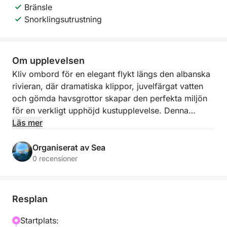
Bränsle
Snorklingsutrustning
Om upplevelsen
Kliv ombord för en elegant flykt längs den albanska
rivieran, där dramatiska klippor, juvelfärgat vatten
och gömda havsgrottor skapar den perfekta miljön
för en verkligt upphöjd kustupplevelse. Denna
avslappnade båttur på 3 till 3,5 timmar avgår från
Läs mer
Himarës minibrygga och följer en av de vackraste
kuststräckorna i landet, och avslöjar avskilda vikar
Organiserat av Sea
och orörda stränder som känns underbart avskilda
0 recensioner
från folkmassorna.
När du kryssar förbi Himarë, Livadhi Beach,
Resplan
Aquarium Beach, Jali Beach, Crystal Bay, Couple’s
Bay, Secret Cave, Dove’s Cave, Gjipe Beach, St
Startplats: