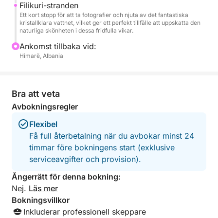
Filikuri-stranden
Rivieran göra resten. Detta är en kort lyxsemester
Ett kort stopp för att ta fotografier och njuta av det fantastiska
vid havet: enkel, vacker och designad för ren
kristallklara vattnet, vilket ger ett perfekt tillfälle att uppskatta den
naturliga skönheten i dessa fridfulla vikar.
sommarlycka.
Ankomst tillbaka vid:
Himarë, Albania
Bra att veta
Avbokningsregler
Flexibel
Få full återbetalning när du avbokar minst 24
timmar före bokningens start (exklusive
serviceavgifter och provision).
Ångerrätt för denna bokning:
Nej.
Läs mer
Bokningsvillkor
Inkluderar professionell skeppare