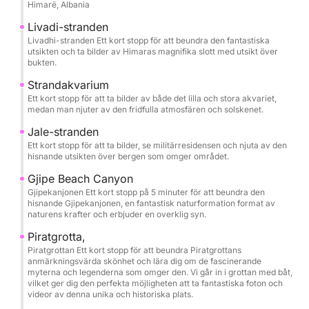
Himarë, Albania
Theodore’s Cave (Twin Caves), Pirate’s Cave och
Alevra Beach, har du tid att sakta ner och njuta av
Livadi-stranden
varje stopp. Resplanen är noggrant utformad så att
Livadhi-stranden Ett kort stopp för att beundra den fantastiska
utsikten och ta bilder av Himaras magnifika slott med utsikt över
du kan simma, snorkla och varva ner i det klaraste
bukten.
vattnet, med minnesvärda pauser vid Crystal Bay,
Strandakvarium
Secret Cave, Dove’s Cave och Alevra Beach.
Ett kort stopp för att ta bilder av både det lilla och stora akvariet,
Snorkelmasker tillhandahålls, tillsammans med
medan man njuter av den fridfulla atmosfären och solskenet.
vatten på flaska, så att du helt enkelt kan anlända
Jale-stranden
redo att njuta.
Ett kort stopp för att ta bilder, se militärresidensen och njuta av den
hisnande utsikten över bergen som omger området.
Ett av de mest exklusiva ögonblicken på turen är att
Gjipe Beach Canyon
gå in i Tvillinggrottorna i St Theodore och den
Gjipekanjonen Ett kort stopp på 5 minuter för att beundra den
hisnande Gjipekanjonen, en fantastisk naturformation format av
legendariska Piratgrottan med båt, glida in i dessa
naturens krafter och erbjuder en overklig syn.
naturliga kammare för att uppleva deras skala, färg
Piratgrotta,
och atmosfär från själva vattnet. Det är ett sällsynt
Piratgrottan Ett kort stopp för att beundra Piratgrottans
perspektiv som förvandlar kustlinjen till något
anmärkningsvärda skönhet och lära dig om de fascinerande
filmiskt och oförglömligt.
myterna och legenderna som omger den. Vi går in i grottan med båt,
vilket ger dig den perfekta möjligheten att ta fantastiska foton och
videor av denna unika och historiska plats.
Ta med solskyddsmedel, hatt och handduk, och låt