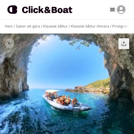
Hem
/
Saker att göra
/
Klassisk båttur
/
Klassisk båttur Himara
/
Piratgrotttur