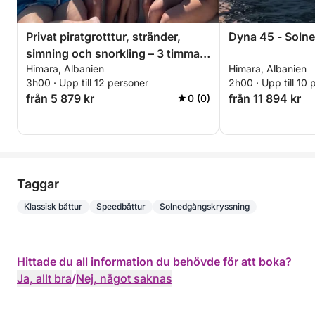
Privat piratgrotttur, stränder,
Dyna 45 - Soln
simning och snorkling – 3 timmars
Himara, Albanien
Himara, Albanien
exklusiv tur
3h00 · Upp till 12 personer
2h00 · Upp till 10 
från 5 879 kr
från 11 894 kr
0 (0)
Taggar
Klassisk båttur
Speedbåttur
Solnedgångskryssning
Hittade du all information du behövde för att boka?
Ja, allt bra
/
Nej, något saknas