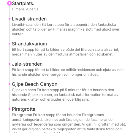
Bay, Secret Cave, Dove’s Cave, Gjipe Beach, St
Startplats:
Himarë, Albania
Theodore’s Cave (Twin Caves), Pirate’s Cave och
Alevra Beach, har du tid att sakta ner och njuta av
Livadi-stranden
varje stopp. Resplanen är noggrant utformad så att
Livadhi-stranden Ett kort stopp för att beundra den fantastiska
utsikten och ta bilder av Himaras magnifika slott med utsikt över
du kan simma, snorkla och varva ner i det klaraste
bukten.
vattnet, med minnesvärda pauser vid Crystal Bay,
Strandakvarium
Secret Cave, Dove’s Cave och Alevra Beach.
Ett kort stopp för att ta bilder av både det lilla och stora akvariet,
Snorkelmasker tillhandahålls, tillsammans med
medan man njuter av den fridfulla atmosfären och solskenet.
vatten på flaska, så att du helt enkelt kan anlända
Jale-stranden
redo att njuta.
Ett kort stopp för att ta bilder, se militärresidensen och njuta av den
hisnande utsikten över bergen som omger området.
Ett av de mest exklusiva ögonblicken på turen är att
Gjipe Beach Canyon
besöka de två grottorna i St. Theodore och den
Gjipekanjonen Ett kort stopp på 5 minuter för att beundra den
hisnande Gjipekanjonen, en fantastisk naturformation format av
legendariska piratgrottan med båt, glida in i dessa
naturens krafter och erbjuder en overklig syn.
naturliga kammare för att uppleva deras skala, färg
Piratgrotta,
och atmosfär från själva vattnet. Det är ett sällsynt
Piratgrottan Ett kort stopp för att beundra Piratgrottans
perspektiv som förvandlar kustlinjen till något
anmärkningsvärda skönhet och lära dig om de fascinerande
filmiskt och oförglömligt.
myterna och legenderna som omger den. Vi går in i grottan med båt,
vilket ger dig den perfekta möjligheten att ta fantastiska foton och