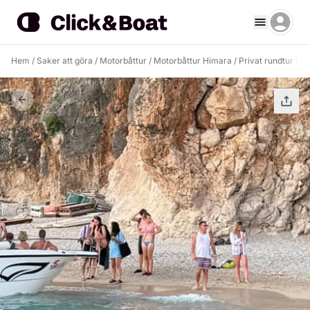
Hem
/
Saker att göra
/
Motorbåttur
/
Motorbåttur Himara
/
Privat rundtur i pi