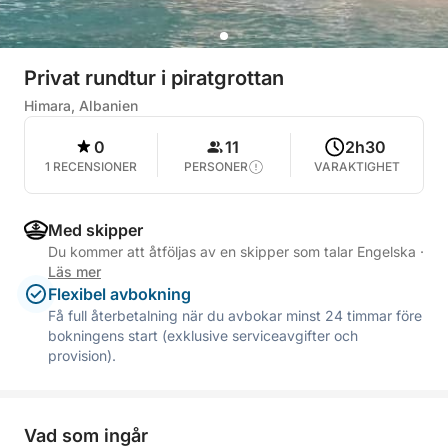
Privat rundtur i piratgrottan
Himara, Albanien
0
11
2h30
1 RECENSIONER
PERSONER
VARAKTIGHET
Med skipper
Du kommer att åtföljas av en skipper som talar Engelska
·
Läs mer
Flexibel avbokning
Få full återbetalning när du avbokar minst 24 timmar före
bokningens start (exklusive serviceavgifter och
provision).
Vad som ingår