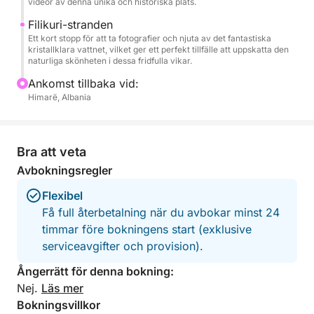
videor av denna unika och historiska plats.
Ta med solskyddsmedel, hatt och handduk, och låt
Filikuri-stranden
Rivieran göra resten.
Ett kort stopp för att ta fotografier och njuta av det fantastiska
kristallklara vattnet, vilket ger ett perfekt tillfälle att uppskatta den
naturliga skönheten i dessa fridfulla vikar.
Ankomst tillbaka vid:
Himarë, Albania
Bra att veta
Avbokningsregler
Flexibel
Få full återbetalning när du avbokar minst 24
timmar före bokningens start (exklusive
serviceavgifter och provision).
Ångerrätt för denna bokning:
Nej.
Läs mer
Bokningsvillkor