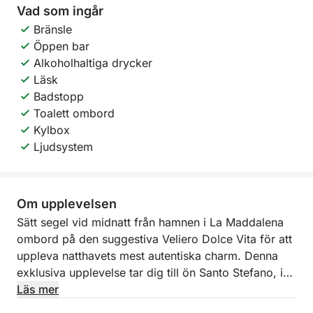
Vad som ingår
Bränsle
Öppen bar
Alkoholhaltiga drycker
Läsk
Badstopp
Toalett ombord
Kylbox
Ljudsystem
Om upplevelsen
Sätt segel vid midnatt från hamnen i La Maddalena
ombord på den suggestiva Veliero Dolce Vita för att
uppleva natthavets mest autentiska charm. Denna
exklusiva upplevelse tar dig till ön Santo Stefano, i
en avslappnad men också livlig atmosfär, utformad
Läs mer
för dem som vill vaggas av vid havet eller ha roligt i