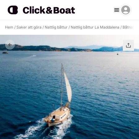
Hem
/
Saker att göra
/
Nattlig båttur
/
Nattlig båttur La Maddalena
/
Båtnatt u