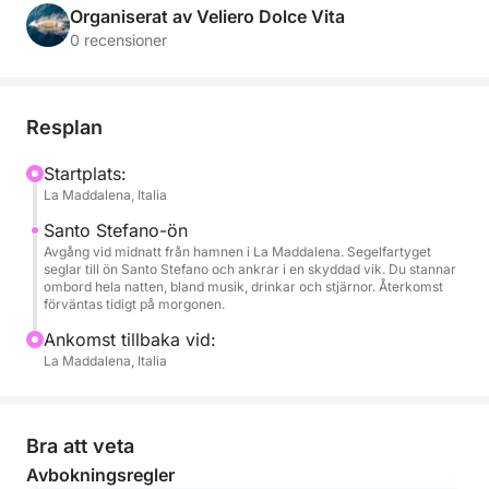
sällskap under stjärnorna.
Organiserat av Veliero Dolce Vita
0 recensioner
Navigeringen sker bland skärgårdens lugna vatten,
endast upplysta av månen och ackompanjerade av
musik ombord, tack vare den tillgängliga stereon för
Resplan
att skapa den atmosfär du föredrar. Oavsett om du
vill dansa på altanen, skåla med vänner eller bara
Startplats:
La Maddalena, Italia
njuta av nattens tystnad, blir varje ögonblick ett unikt
minne.
Santo Stefano-ön
Avgång vid midnatt från hamnen i La Maddalena. Segelfartyget
seglar till ön Santo Stefano och ankrar i en skyddad vik. Du stannar
En öppen bar finns tillgänglig under hela
ombord hela natten, bland musik, drinkar och stjärnor. Återkomst
kryssningen, med prosecco, viner, cocktails och läsk
förväntas tidigt på morgonen.
som serveras av personalen ombord. En upplevelse
Ankomst tillbaka vid:
utformad för par, vänner eller små grupper som
La Maddalena, Italia
söker en annorlunda kväll, bland mjuka ljus, frihet
och havets andedräkt.
Bra att veta
Avbokningsregler