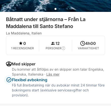
Båtnatt under stjärnorna – Från La
Maddalena till Santo Stefano
La Maddalena, Italien
0
12
4h00
1 RECENSIONER
PERSONER
VARAKTIGHET
Med skipper
Du kommer att åtföljas av en skipper som talar Engelska,
Spanska, Italienska
·
Läs mer
Flexibel avbokning
Få full återbetalning när du avbokar minst 24 timmar före
bokningens start (exklusive serviceavgifter och
provision).