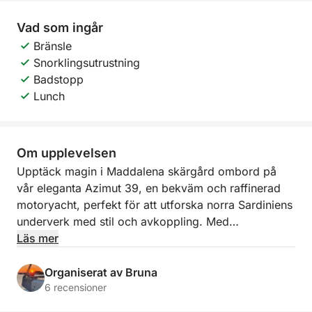
Vad som ingår
Bränsle
Snorklingsutrustning
Badstopp
Lunch
Om upplevelsen
Upptäck magin i Maddalena skärgård ombord på
vår eleganta Azimut 39, en bekväm och raffinerad
motoryacht, perfekt för att utforska norra Sardiniens
underverk med stil och avkoppling. Med
utgångspunkt från hamnen i Palau eller La
Läs mer
Maddalena följer vi med dig på en oförglömlig
upplevelse bland det kristallklara vattnet och de
Organiserat av Bruna
hisnande landskapen på nationalparkens mest
6 recensioner
fascinerande öar.