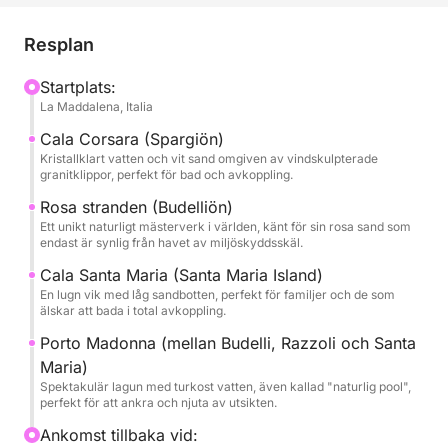
Under dagen kommer vi att segla mellan
Resplan
skärgårdens mest ikoniska öar: Spargi, med sina
gömda vikar och gyllene sand; Budelli, känd för sin
Startplats:
La Maddalena, Italia
suggestiva rosa strand, en av de mest spektakulära i
världen (endast besökbar från sjövägen för att
Cala Corsara (Spargiön)
bevara dess skönhet); och Santa Maria, perfekt för
Kristallklart vatten och vit sand omgiven av vindskulpterade
granitklippor, perfekt för bad och avkoppling.
ett dopp i det grunda, turkosa vattnet.
Rosa stranden (Budelliön)
Ett unikt naturligt mästerverk i världen, känt för sin rosa sand som
Azimut 39 erbjuder stora utomhusutrymmen för
endast är synlig från havet av miljöskyddsskäl.
solbad, en solplats i fören, en bekväm sittbrunn
Cala Santa Maria (Santa Maria Island)
akterut för avkoppling i skuggan och en
En lugn vik med låg sandbotten, perfekt för familjer och de som
panoramautsikt över flybridge för att njuta av
älskar att bada i total avkoppling.
hisnande utsikter. Ombord finner du komfort,
Porto Madonna (mellan Budelli, Razzoli och Santa
professionalism och gästfrihet: vår expertskeppare
Maria)
delar gärna med sig av anekdoter och kuriositeter
Spektakulär lagun med turkost vatten, även kallad "naturlig pool",
om öarna och anpassar resplanen efter dina
perfekt för att ankra och njuta av utsikten.
önskemål.
Ankomst tillbaka vid: