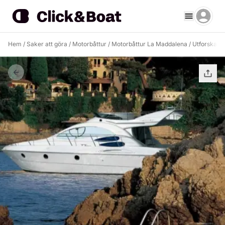
Hem
/
Saker att göra
/
Motorbåttur
/
Motorbåttur La Maddalena
/
Utforska S