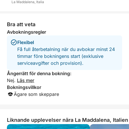
La Maddalena, Italia
Denna upplevelse är perfekt för par, familjer eller
grupper av vänner som vill uppleva en exklusiv dag,
borta från folkmassorna, omgiven av den
Bra att veta
oförorenade naturen i ett av Medelhavets vackraste
Avbokningsregler
hörn.
Flexibel
Boka din drömdag nu!
Få full återbetalning när du avbokar minst 24
timmar före bokningens start (exklusive
serviceavgifter och provision).
Ångerrätt för denna bokning:
Nej.
Läs mer
Bokningsvillkor
Ägare som skeppare
Liknande upplevelser nära La Maddalena, Italien