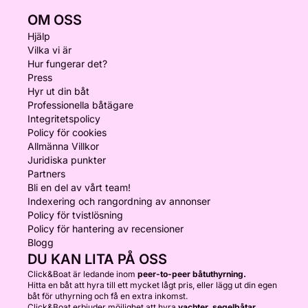
OM OSS
Hjälp
Vilka vi är
Hur fungerar det?
Press
Hyr ut din båt
Professionella båtägare
Integritetspolicy
Policy för cookies
Allmänna Villkor
Juridiska punkter
Partners
Bli en del av vårt team!
Indexering och rangordning av annonser
Policy för tvistlösning
Policy för hantering av recensioner
Blogg
DU KAN LITA PÅ OSS
Click&Boat är ledande inom
peer-to-peer båtuthyrning.
Hitta en båt att hyra till ett mycket lågt pris, eller lägg ut din egen
båt för uthyrning och få en extra inkomst.
Click&Boat erbjuder möjlighet att hyra
yachter, segelbåtar,