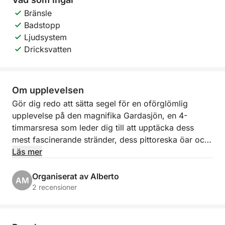
Bränsle
Badstopp
Ljudsystem
Dricksvatten
Om upplevelsen
Gör dig redo att sätta segel för en oförglömlig
upplevelse på den magnifika Gardasjön, en 4-
timmarsresa som leder dig till att upptäcka dess
mest fascinerande stränder, dess pittoreska öar och
dess ikoniska byar! Med utgångspunkt från den
Läs mer
pittoreska Porto Torchio i Manerba del Garda ger du
dig ut på en exklusiv utflykt som ger dig hisnande
Organiserat av Alberto
AM
vyer och stunder av ren avkoppling.
2 recensioner
Vår resplan, med flexibla tider från 9:00 till 14:00,
tar dig seglande mot den suggestiva ön Isola del