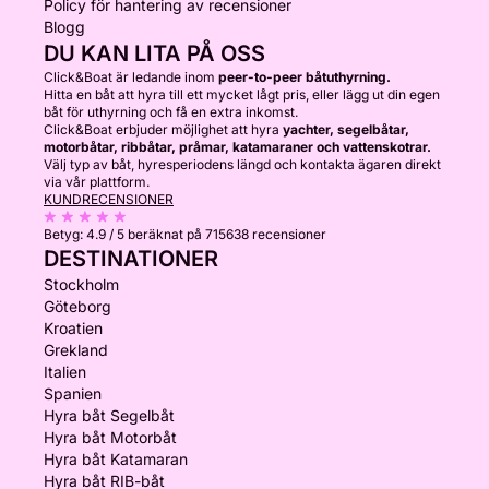
Policy för hantering av recensioner
Blogg
DU KAN LITA PÅ OSS
Click&Boat är ledande inom
peer-to-peer båtuthyrning.
Hitta en båt att hyra till ett mycket lågt pris, eller lägg ut din egen
båt för uthyrning och få en extra inkomst.
Click&Boat erbjuder möjlighet att hyra
yachter, segelbåtar,
motorbåtar, ribbåtar, pråmar, katamaraner och vattenskotrar.
Välj typ av båt, hyresperiodens längd och kontakta ägaren direkt
via vår plattform.
KUNDRECENSIONER
Betyg:
4.9 / 5
beräknat på 715638 recensioner
DESTINATIONER
Stockholm
Göteborg
Kroatien
Grekland
Italien
Spanien
Hyra båt Segelbåt
Hyra båt Motorbåt
Hyra båt Katamaran
Hyra båt RIB-båt