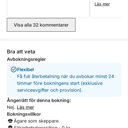
träffar med vänner.
och visade till oc
Läs mer
3-åring. Vi kommer
det igen!
🇫🇷🇬🇧 Jag talar franska och engelska och kan
anpassa mig efter era preferenser: avkoppling,
Visa alla 32 kommentarer
utforskande, drinkar, simning, solbad eller till och
med några få manövrar för den nyfikne.
Bra att veta
Jag kan ordna en charkuteribricka mot en liten
avgift.
Avbokningsregler
Flexibel
Kapacitet: upp till 7 personer
Få full återbetalning när du avbokar minst 24
timmar före bokningens start (exklusive
Kontakta mig gärna med frågor eller speciella
serviceavgifter och provision).
önskemål.
Ångerrätt för denna bokning:
Jag visar er gärna min region från havet, i en
Nej.
Läs mer
avslappnad och trygg atmosfär.
Bokningsvillkor
Ägare som skeppare
Öppettider: 10:30 - 17:30
Säkerhetsdeposition : 0 kr