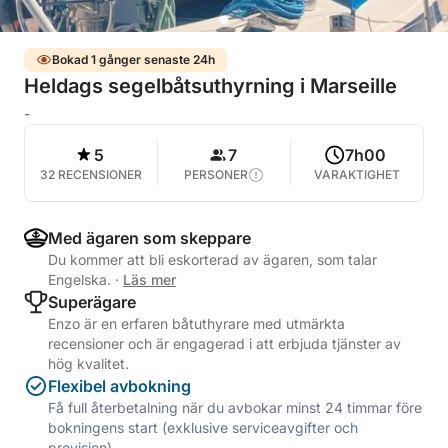
Bokad 1 gånger senaste 24h
Heldags segelbåtsuthyrning i Marseille
-
5
7
7h00
32 RECENSIONER
PERSONER
VARAKTIGHET
Med ägaren som skeppare
Du kommer att bli eskorterad av ägaren, som talar
Engelska.
·
Läs mer
Superägare
Enzo är en erfaren båtuthyrare med utmärkta
recensioner och är engagerad i att erbjuda tjänster av
hög kvalitet.
Flexibel avbokning
Få full återbetalning när du avbokar minst 24 timmar före
bokningens start (exklusive serviceavgifter och
provision).