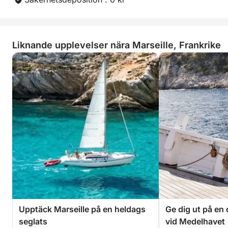
Ta med picknick, handduk och solskyddsmedel.
Vi ses snart!
Liknande upplevelser nära Marseille, Frankrike
— Enzo
Upptäck Marseille på en heldags
Ge dig ut på en
seglats
vid Medelhavet