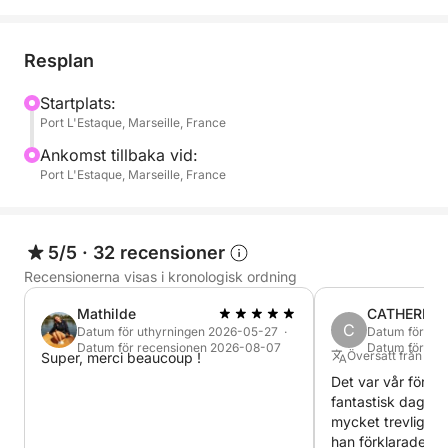
med turkost vatten.
Resplanen inkluderar:
Resplan
Avgång från hamnen i L'Estaque (lätt att nå via färjan
Startplats:
Port L'Estaque, Marseille, France
från den gamla hamnen eller med direktbuss från
Place de la Joliette)
Ankomst tillbaka vid:
Port L'Estaque, Marseille, France
En badpaus i calanques efter att ha seglat längs
kusten.
5/5
·
32 recensioner
Njut av en trevlig aperitif ombord
Recensionerna visas i kronologisk ordning
Mathilde
CATHERINE
Avslappnad atmosfär, musik, solsken, simning,
C
Datum för uthyrningen 2026-05-27 ·
Datum för ut
snorkling
Datum för recensionen 2026-08-07
Datum för re
Översatt från Fra
Super, merci beaucoup !
Det var vår först
Specialevenemang:
fantastisk dag. E
Jag erbjuder även temautflykter: möhippa,
mycket trevlig. M
födelsedagar, picknick till sjöss eller helt enkelt
han förklarade va