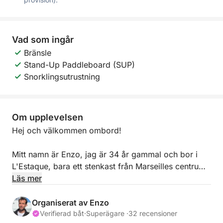
Vad som ingår
Bränsle
Stand-Up Paddleboard (SUP)
Snorklingsutrustning
Om upplevelsen
Hej och välkommen ombord!
Mitt namn är Enzo, jag är 34 år gammal och bor i
L'Estaque, bara ett stenkast från Marseilles centrum.
Jag inbjuder dig att följa med mig på min bekväma
Läs mer
36-fots segelbåt för en avkopplande dag till sjöss,
där du upptäcker de dolda pärlorna i Côte Bleue:
Organiserat av Enzo
Niolon, Mejean, La Vesse och deras avskilda vikar
Verifierad båt
·
Superägare ·
32 recensioner