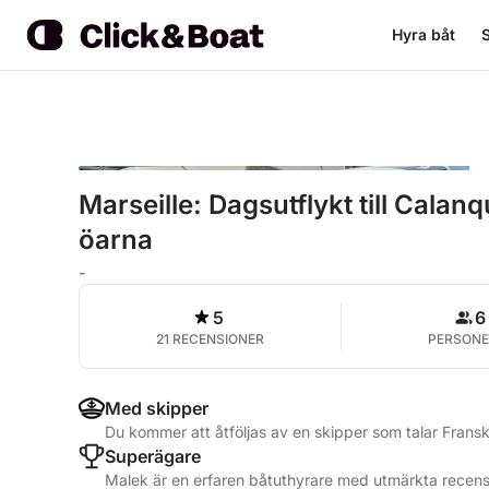
Hyra båt
S
Marseille: Dagsutflykt till Calan
öarna
-
5
6
21 RECENSIONER
PERSONE
Med skipper
Du kommer att åtföljas av en skipper som talar Fran
Superägare
Malek är en erfaren båtuthyrare med utmärkta recensi