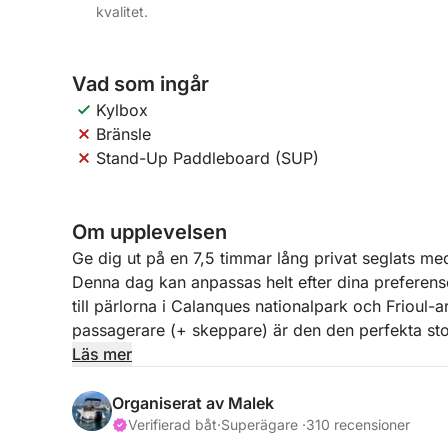
kvalitet.
Vad som ingår
Kylbox
Bränsle
Stand-Up Paddleboard (SUP)
Om upplevelsen
Ge dig ut på en 7,5 timmar lång privat seglats m
Denna dag kan anpassas helt efter dina preferens
till pärlorna i Calanques nationalpark och Frioul-
passagerare (+ skeppare) är den den perfekta stor
turkosa vatten.
Läs mer
Båten är utrustad med en kylbox för dina drycke
Organiserat av Malek
som tillval (30 €) för att utforska vikarna nära kl
Verifierad båt
·
Superägare ·
310 recensioner