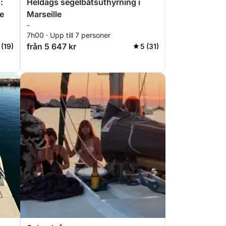
:
Heldags segelbåtsuthyrning i
e
Marseille
-
7h00 · Upp till 7 personer
från 5 647 kr
 (19)
5 (31)