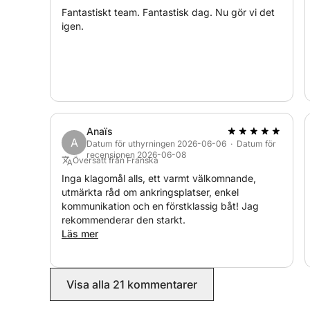
Fantastiskt team. Fantastisk dag. Nu gör vi det
igen.
Anaïs
A
Datum för uthyrningen 2026-06-06 · Datum för
recensionen 2026-06-08
Översatt från Franska
Inga klagomål alls, ett varmt välkomnande,
utmärkta råd om ankringsplatser, enkel
kommunikation och en förstklassig båt! Jag
rekommenderar den starkt.
Läs mer
Visa alla 21 kommentarer