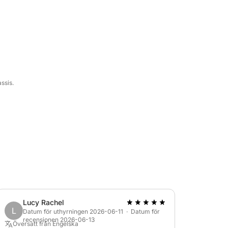
fort och guida dig till de bästa
ppor och kristallklart vatten.
epparen (130 €) och bränsle betalas separat
ssis.
Lucy Rachel
L
Datum för uthyrningen 2026-06-11 · Datum för
recensionen 2026-06-13
Översatt från Engelska