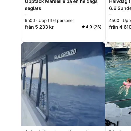
Upptäck Marseille på en heldags
Halvdag ti
seglats
6.6 Sund
-
-
9h00 · Upp till 6 personer
4h00 · Upp 
från 5 233 kr
från 4 610
4.9 (26)