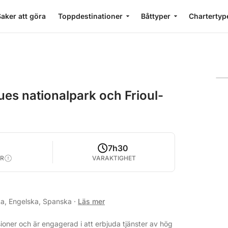
aker att göra
Toppdestinationer
Båttyper
Chartertyp
ques nationalpark och Frioul-
7h30
R
VARAKTIGHET
ska, Engelska, Spanska
·
Läs mer
oner och är engagerad i att erbjuda tjänster av hög