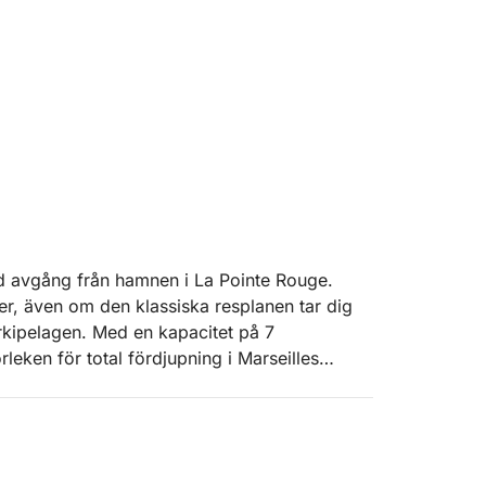
ed avgång från hamnen i La Pointe Rouge.
er, även om den klassiska resplanen tar dig
arkipelagen. Med en kapacitet på 7
leken för total fördjupning i Marseilles
r och en SUP (stand-up paddleboard) finns
ipporna. Din flerspråkiga skeppare (franska,