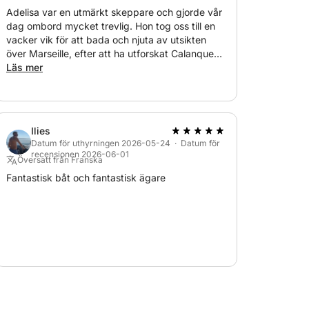
Adelisa var en utmärkt skeppare och gjorde vår
dag ombord mycket trevlig. Hon tog oss till en
vacker vik för att bada och njuta av utsikten
över Marseille, efter att ha utforskat Calanques
till Cassis. Rekommenderas starkt!
Läs mer
Ilies
Datum för uthyrningen 2026-05-24 · Datum för
recensionen 2026-06-01
Översatt från Franska
Fantastisk båt och fantastisk ägare