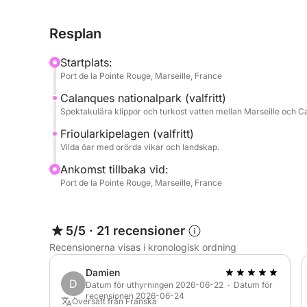
engelska, spanska) kommer att säkerställa din kom
badplatserna, långt från stadens liv och rörelse.
Resplan
Upplev ett oförglömligt äventyr mellan kalkstenskli
Startplats:
Port de la Pointe Rouge, Marseille, France
P.S.: Priset som visas gäller för båtuthyrning. Sk
Calanques nationalpark (valfritt)
direkt i hamnen.
Spektakulära klippor och turkost vatten mellan Marseille och Ca
Frioularkipelagen (valfritt)
Vilda öar med orörda vikar och landskap.
Ankomst tillbaka vid:
Port de la Pointe Rouge, Marseille, France
5/5
·
21 recensioner
Recensionerna visas i kronologisk ordning
Damien
D
Datum för uthyrningen 2026-06-22 · Datum för
recensionen 2026-06-24
Översatt från Franska