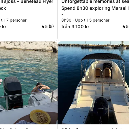
ll sjöss – Beneteau Flyer
Unforgettable memories at sea
eck
Spend 8h30 exploring Marseill
-
till 7 personer
8h30 · Upp till 5 personer
 kr
från 3 100 kr
5 (5)
5