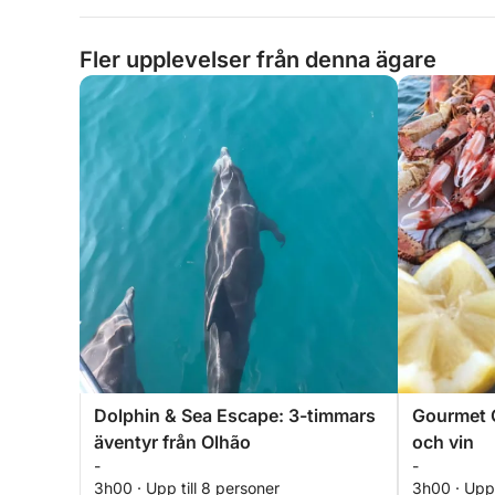
Fler upplevelser från denna ägare
Dolphin & Sea Escape: 3-timmars
Gourmet G
äventyr från Olhão
och vin
-
-
3h00 · Upp till 8 personer
3h00 · Upp 