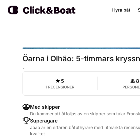
Hyra båt
S
Öarna i Olhão: 5-timmars kryssni
-
5
8
1 RECENSIONER
PERSONE
Med skipper
Du kommer att åtföljas av en skipper som talar Frans
Superägare
João är en erfaren båtuthyrare med utmärkta recensio
kvalitet.