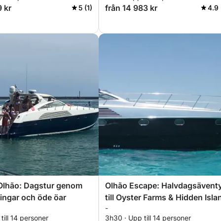
9 kr
från 14 983 kr
5 (1)
4.9 
Olhão: Dagstur genom
Olhão Escape: Halvdagsävent
ingar och öde öar
till Oyster Farms & Hidden Isla
-
till 14 personer
3h30 · Upp till 14 personer