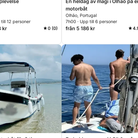
plevelse
En heldag av magi i Olhão på e
motorbåt
Olhão, Portugal
till 12 personer
7h00 · Upp till 6 personer
 kr
från 5 186 kr
0 (0)
4.