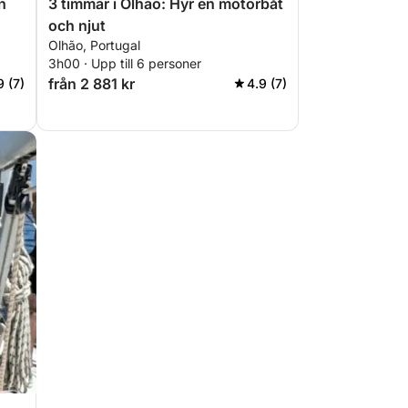
n
3 timmar i Olhão: Hyr en motorbåt
och njut
Olhão, Portugal
3h00 · Upp till 6 personer
från 2 881 kr
9 (7)
4.9 (7)