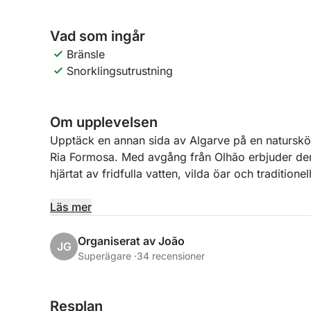
Vad som ingår
Bränsle
Snorklingsutrustning
Om upplevelsen
Upptäck en annan sida av Algarve på en natursk
Ria Formosa. Med avgång från Olhão erbjuder den
hjärtat av fridfulla vatten, vilda öar och traditione
I stället för att följa en fast resplan är varje utfly
Läs mer
vilket gör varje utflykt unik, och det är just det so
anpassa oss till vädret, tidvattnet och stämningen
Organiserat av João
JG
Superägare ·
34 recensioner
När du kryssar genom lugna laguner och bland ba
avlägsna Barreta – kommer du att njuta av hisnan
Resplan
och platser som verkar ha bevarats sedan tiden. De