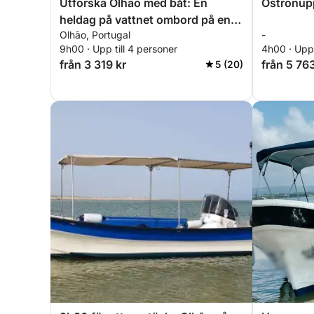
Utforska Olhão med båt: En
Ostronup
heldag på vattnet ombord på en
Olhão, Portugal
-
motorbåt
9h00 · Upp till 4 personer
4h00 · Upp 
från 3 319 kr
från 5 763
5 (20)