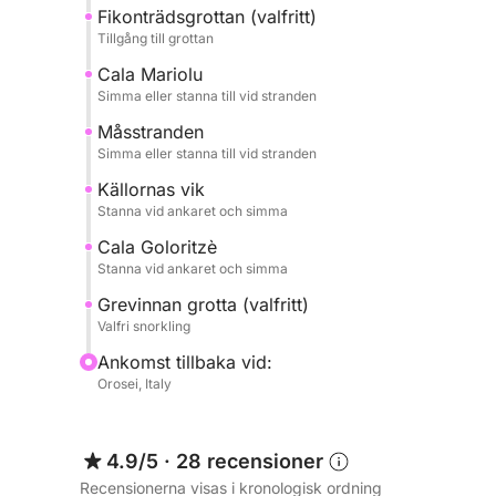
Och även Venuspoolerna, Cala Sisine, Cala Ziu Sa
Fikonträdsgrottan (valfritt)
Tillgång till grottan
GROTTA DEL FICO (nås till fots och valfritt)
Cala Mariolu
Simma eller stanna till vid stranden
Grotta della Contessa (nås genom simning)
Måsstranden
Simma eller stanna till vid stranden
Alla landstigningar kan göras antingen med jolle
egen hand.
Källornas vik
Stanna vid ankaret och simma
Vi erbjuder gästerna möjligheten att välja en
Cala Goloritzè
TYPISK APERITIF:
Stanna vid ankaret och simma
korv, pecorinoost, oliver, Guttiau-bröd, färskt Ve
Grevinnan grotta (valfritt)
Valfri snorkling
Eller
Ankomst tillbaka vid:
Orosei, Italy
LÄTT LUNCH:
Färskt bröd från dagen
Capresesallad (tomater, mozzarella, basilika, olja
4.9/5
·
28 recensioner
Tomatsallad
Recensionerna visas i kronologisk ordning