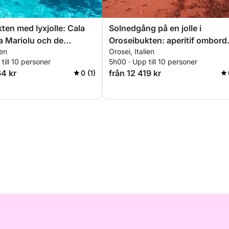
ten med lyxjolle: Cala
Solnedgång på en jolle i
a Mariolu och de
Oroseibukten: aperitif ombord
ien
Orosei, Italien
 vikarna
och solnedgångsvikar
till 10 personer
5h00 · Upp till 10 personer
64 kr
från 12 419 kr
0 (1)