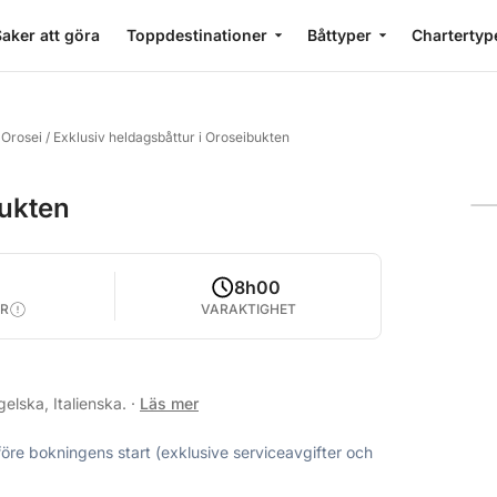
aker att göra
Toppdestinationer
Båttyper
Chartertyp
 Orosei
/
Exklusiv heldagsbåttur i Oroseibukten
bukten
8h00
R
VARAKTIGHET
elska, Italienska.
·
Läs mer
före bokningens start (exklusive serviceavgifter och