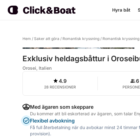
Hyra båt
S
Hem
/
Saker att göra
/
Romantisk kryssning
/
Romantisk kryssning
Exklusiv heldagsbåttur i Orosei
Orosei, Italien
4.9
6
28 RECENSIONER
PERSONE
Med ägaren som skeppare
Du kommer att bli eskorterad av ägaren, som talar Eng
Flexibel avbokning
Få full återbetalning när du avbokar minst 24 timmar 
provision).