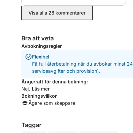
toalett och en motoriserad jolle.
Visa alla 28 kommentarer
Observera att resplanen kan variera beroende på s
eftersom tillgången till vissa stränder är begränsa
kan bokning krävas för att få tillgång till vissa st
Bra att veta
Mariolu, kan ibland vara otillgängliga.
Avbokningsregler
Strandbiljetten, cirka 2–3 euro, ingår inte i priset, e
och kommer att överenskommas med skepparen 
Flexibel
vi att publicera vår bokning på strandportalen, ink
Få full återbetalning när du avbokar minst 2
serviceavgifter och provision).
12 timmars varsel krävs för bokningar, och omede
Ångerrätt för denna bokning:
Nej.
Läs mer
Bokningsvillkor
Ägare som skeppare
Taggar