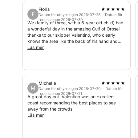
Färska pålägg
Floris
Färsk frukt
F
Datum för uthyrningen 2026-07-28 · Datum för
Läsk
recensionen 2026-07-30
We (family of three, with a 6-year old child) had
a wonderful day in the amazing Gulf of Orosei
Eller
thanks to our skipper Valentino, who clearly
knows the area like the back of his hand and
FÄRSK SOMMARPASTA
drew up a perfect itinerary combining the
Läs mer
famous spots with some more hidden gems. The
communication with Valentino went very
Kort pasta serveras rumstempererad, toppad med e
smoothly, and we were very glad that we
oliver, mozzarella, majs och basilika
followed his advice to postpone the trip by one
Vatten och läsk
day in order to benefit from much better sea
Michelle
conditions. We also really enjoyed the light lunch
M
Datum för uthyrningen 2026-07-20 · Datum för
Valentino prepared for us. All in all a day to
Tack vare vårt samarbete med en lokal restaurang
recensionen 2026-07-21
never forget, and we will not hesitate to
A great day out. Valentino was an excellent
allt från ostron till långkokt tonfisk och mycket me
recommend Valentino to any of our friends and
coast recommending the best places to see
family visiting this stunning region.
away from the crowds.
Allt serveras i keramiskt porslin ombord.
Läs mer
Bekvämligheterna ombord är varierade, inklusive et
stege, ett matbord, akterdäck, kylskåp, dusch, ha