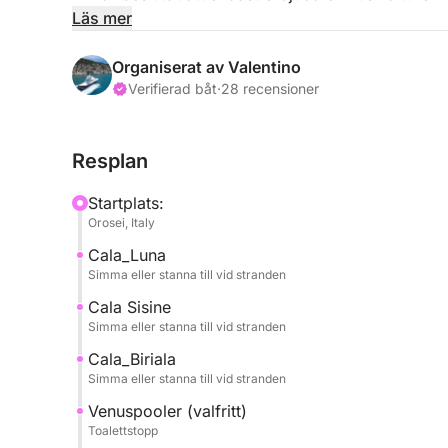
utrymmena ombord och dela dem endast med sin
Läs mer
passagerare.
Avgång från Marina di Orosei-piren är kl. 10:00, 
Organiserat av Valentino
13:00 till solnedgången.
Verifierad båt
·
28 recensioner
Det är möjligt att göra ett stopp för ombordstign
Du kommer att se pärlorna i Oroseibukten, inklusi
Resplan
CALA LUNA, känd för sina grottor med utsikt öve
Startplats:
Orosei, Italy
CALA MARIOLU för färgen på vattnet och sin vita
Cala_Luna
Simma eller stanna till vid stranden
CALA GOLORITZÈ, den obestridda pärlan i bukten, 
Cala Sisine
Simma eller stanna till vid stranden
CALA BIRIALA, en intim och mycket pittoresk vik.
Cala_Biriala
CALA DELLE SORGENTI, med sitt turkosa vatten oc
Simma eller stanna till vid stranden
marmorstenar.
Venuspooler (valfritt)
Toalettstopp