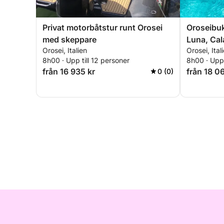
Privat motorbåtstur runt Orosei
Oroseibuk
med skeppare
Luna, Cal
Orosei, Italien
Orosei, Ital
vackraste
8h00 · Upp till 12 personer
8h00 · Upp 
från 16 935 kr
från 18 0
0 (0)