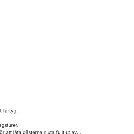
 fartyg.
agsturer.
r att låta gästerna njuta fullt ut av