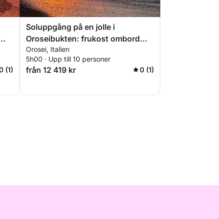
Soluppgång på en jolle i
Oroseibukten: frukost ombord
Orosei, Italien
och vikar i gryningen
5h00 · Upp till 10 personer
från 12 419 kr
0 (1)
0 (1)