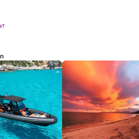
a?
en