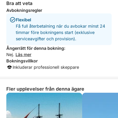
Bra att veta
ner bekvämt oavsett om du föredrar att sola eller
Avbokningsregler
koppla av i vinden.
Flexibel
Det som skiljer denna kryssning från mängden är
Få full återbetalning när du avbokar minst 24
dess kombination av fridfulla badplatser, ikoniska
timmar före bokningens start (exklusive
landmärken och naturliga underverk – allt under en
serviceavgifter och provision).
perfekt tajmad 6-timmarsresa. Du kommer att
Ångerrätt för denna bokning:
utforska både livliga och gömda hörn av kusten utan
Nej.
Läs mer
att någonsin känna dig stressad.
Bokningsvillkor
Inkluderar professionell skeppare
Från fridfulla vikar till geologiska underverk ger
denna tur en komplett upplevelse av Cyperns
kustnära skönhet. Den är perfekt för par, familjer
och alla som älskar havet.
Fler upplevelser från denna ägare