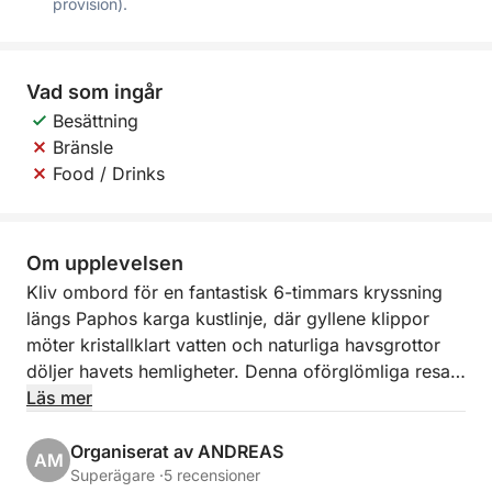
provision).
Vad som ingår
Besättning
Bränsle
Food / Drinks
Om upplevelsen
Kliv ombord för en fantastisk 6-timmars kryssning
längs Paphos karga kustlinje, där gyllene klippor
möter kristallklart vatten och naturliga havsgrottor
döljer havets hemligheter. Denna oförglömliga resa
blandar naturskön avkoppling med en smak av
Läs mer
äventyr, perfekt för dig som vill uppleva Cypern
bortom stranden.
Organiserat av ANDREAS
AM
Superägare ·
5 recensioner