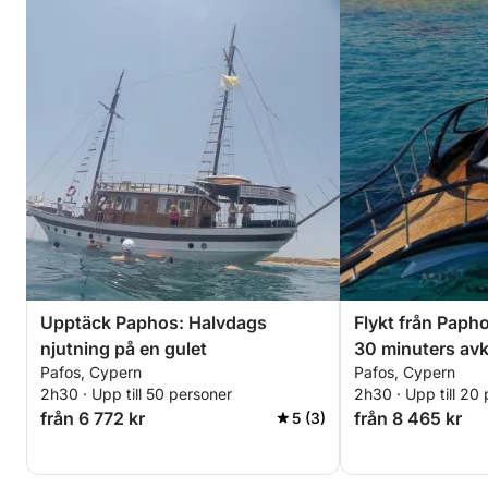
Upptäck Paphos: Halvdags
Flykt från Paph
njutning på en gulet
30 minuters avk
Pafos, Cypern
Pafos, Cypern
motorbåt
2h30 · Upp till 50 personer
2h30 · Upp till 20
från 6 772 kr
från 8 465 kr
5 (3)