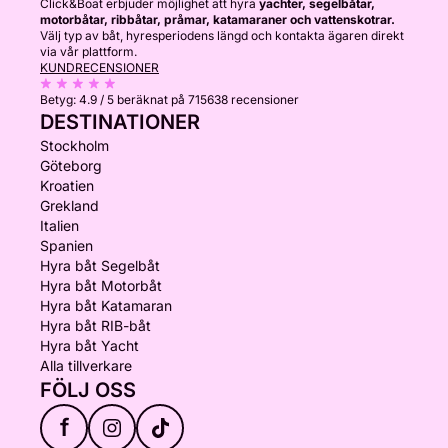
Click&Boat erbjuder möjlighet att hyra
yachter, segelbåtar,
motorbåtar, ribbåtar, pråmar, katamaraner och vattenskotrar.
Välj typ av båt, hyresperiodens längd och kontakta ägaren direkt
via vår plattform.
KUNDRECENSIONER
Betyg:
4.9 / 5
beräknat på 715638 recensioner
DESTINATIONER
Stockholm
Göteborg
Kroatien
Grekland
Italien
Spanien
Hyra båt Segelbåt
Hyra båt Motorbåt
Hyra båt Katamaran
Hyra båt RIB-båt
Hyra båt Yacht
Alla tillverkare
FÖLJ OSS
f