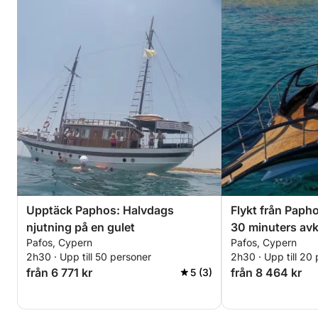
Upptäck Paphos: Halvdags
Flykt från Paph
njutning på en gulet
30 minuters avk
Pafos, Cypern
Pafos, Cypern
motorbåt
2h30 · Upp till 50 personer
2h30 · Upp till 20
från 6 771 kr
från 8 464 kr
5 (3)