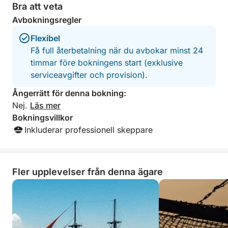
Bra att veta
längs Cyperns mest pittoreska kustlinje är denna 4-
Avbokningsregler
timmarskryssning perfekt för dig som vill njuta av
havet utan att förbinda dig till en heldag. Det är ett
Flexibel
naturskönt, avkopplande och luftigt sätt att upptäcka
Få full återbetalning när du avbokar minst 24
Paphos kustmagi.
timmar före bokningens start (exklusive
serviceavgifter och provision).
Ångerrätt för denna bokning:
Nej.
Läs mer
Bokningsvillkor
Inkluderar professionell skeppare
Fler upplevelser från denna ägare