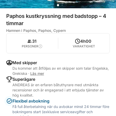
Paphos kustkryssning med badstopp – 4
timmar
Hamnen i Paphos, Paphos, Cypern
31
4h00
PERSONER
VARAKTIGHET
Med skipper
Du kommer att åtföljas av en skipper som talar Engelska,
Grekiska
·
Läs mer
Superägare
ANDREAS är en erfaren båtuthyrare med utmärkta
recensioner och är engagerad i att erbjuda tjänster av
hög kvalitet.
Flexibel avbokning
Få full återbetalning när du avbokar minst 24 timmar före
bokningens start (exklusive serviceavgifter och