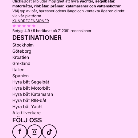
Click&Boat erbjuder möjlighet att hyra
yachter, segelbåtar,
motorbåtar, ribbåtar, pråmar, katamaraner och vattenskotrar.
Välj typ av båt, hyresperiodens längd och kontakta ägaren direkt
via vår plattform.
KUNDRECENSIONER
Betyg:
4.9 / 5
beräknat på 712391 recensioner
DESTINATIONER
Stockholm
Göteborg
Kroatien
Grekland
Italien
Spanien
Hyra båt Segelbåt
Hyra båt Motorbåt
Hyra båt Katamaran
Hyra båt RIB-båt
Hyra båt Yacht
Alla tillverkare
FÖLJ OSS
f