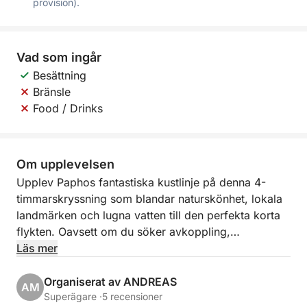
provision).
Vad som ingår
Besättning
Bränsle
Food / Drinks
Om upplevelsen
Upplev Paphos fantastiska kustlinje på denna 4-
timmarskryssning som blandar naturskönhet, lokala
landmärken och lugna vatten till den perfekta korta
flykten. Oavsett om du söker avkoppling,
fotografering eller ett uppfriskande dopp i havet,
Läs mer
erbjuder denna kustresa det bästa av Cypern på
bara några timmar.
Organiserat av ANDREAS
AM
Superägare ·
5 recensioner